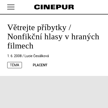
Větrejte příbytky /
V košíku zatím nemáte žádné položky.
Nonfikční hlasy v hraných
filmech
1. 6. 2008 /
Lucie Česálková
TÉMA
PLACENÝ