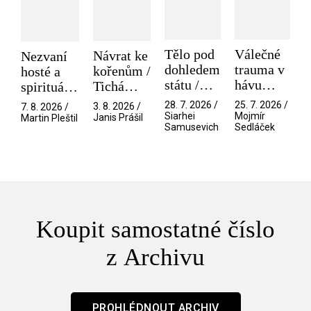
Tělo pod
Válečné
Návrat ke
Nezvaní
dohledem
trauma v
kořenům /
hosté a
státu /
hávu
Tichá
spirituální
Pramen
spektáklu
přítelkyně
narušitelé
28. 7. 2026 /
25. 7. 2026 /
3. 8. 2026 /
7. 8. 2026 /
/ Odyssea
z vesmíru
Siarhei
Mojmír
Janis Prášil
Martin Pleštil
Samusevich
Sedláček
/ Mouchy
Koupit samostatné číslo
z Archivu
PROHLÉDNOUT ARCHIV