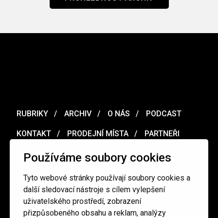
RUBRIKY
ARCHIV
O NÁS
PODCAST
KONTAKT
PRODEJNÍ MÍSTA
PARTNEŘI
MERCH
VOUCHER
Používáme soubory cookies
Tyto webové stránky používají soubory cookies a
Ochrana osobních údajů
/
Obchodní podmínky
další sledovací nástroje s cílem vylepšení
uživatelského prostředí, zobrazení
přizpůsobeného obsahu a reklam, analýzy
redakce@cinepur.cz