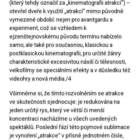
(který tehdy označil za „kinematografii atrakcí“) –
otevřel dveře k využití „atrakcí“ mimo původně
vymezené období: nejen pro avantgardu a
experiment, což se vzhledem k
ejzenštejnovskému původu termínu nabízelo
samo, ale také pro současnou, klasickou a
postklasickou kinematografii, pro určité žánry
charakteristické excesivitou násilí či tělesnosti,
velkofilmy se speciálními efekty a v důsledku též
videohry a nová média.
/4
Všimněme si, že tímto rozvolněním se atrakce
ve skutečnosti sjednocuje: je redukována na
jeden určitý rys, který ve větší či menší
koncentraci nacházíme u všech uvedených
spektáklů. Poslední fází této pojmové sublimace
je vynoření „atrakce“ v přísně jednotném čísle,