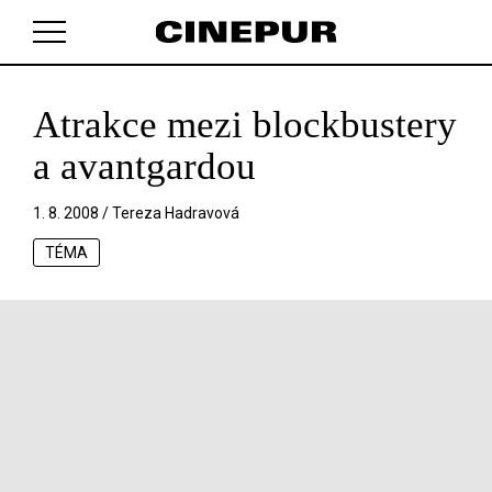
Atrakce mezi blockbustery
V košíku zatím nemáte žádné položky.
a avantgardou
1. 8. 2008 /
Tereza Hadravová
TÉMA