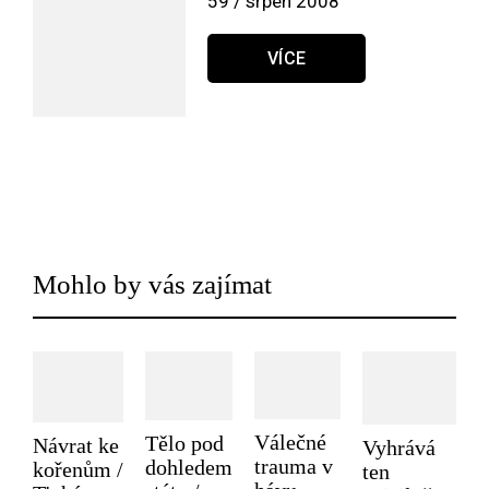
59 / srpen 2008
VÍCE
Mohlo by vás zajímat
Válečné
Tělo pod
Návrat ke
Vyhrává
trauma v
dohledem
kořenům /
ten