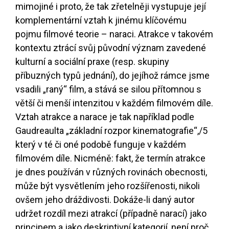
mimojiné i proto, že tak zřetelněji vystupuje její
komplementární vztah k jinému klíčovému
pojmu filmové teorie – naraci. Atrakce v takovém
kontextu ztrácí svůj původní význam zavedené
kulturní a sociální praxe (resp. skupiny
příbuzných typů jednání), do jejíhož rámce jsme
vsadili „raný“ film, a stává se silou přítomnou s
větší či menší intenzitou v každém filmovém díle.
Vztah atrakce a narace je tak například podle
Gaudreaulta „základní rozpor kinematografie“,
/5
který v té či oné podobě funguje v každém
filmovém díle. Nicméně: fakt, že termín atrakce
je dnes používán v různých rovinách obecnosti,
může být vysvětlením jeho rozšířenosti, nikoli
ovšem jeho dráždivosti. Dokáže-li daný autor
udržet rozdíl mezi atrakcí (případně narací) jako
principem a jako deskriptivní kategorií, není proč