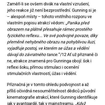
Zaměří-li se ovšem divák na vlastní vzrušení,
jeho reakce již není bezprostřední. Gunning si je
– alespoň místy – tohoto vnitřního rozporu ve
vlastním popisu atrakcí vědom: „
Panika před
obrazem na plátně přesahuje rámec prostého
fyzického reflexu... Ve své podvojné povaze, díky
přeměně nehybného obrazu na pohyblivou iluzi,
vyjadřuje postoj, ve kterém se úžas a vědění
dávají do závratného tance.
“
/12
Ať už přiznaně či
ne, atrakce znamená pro Gunninga obojí: šok i
reflexi šoku, přímou stimulaci i ocenění
stimulačních vlastností, úžas i vědění.
Příznačná je v tomto ohledu podvojnost a až
příliš očividná nesouměřitelnost dědiců původní
kinematografie atrakcí, které Gunning identifikuje
jak v avantgardě, tak v mainstreamu. „
Když