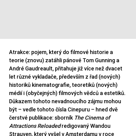
Atrakce: pojem, který do filmové historie a
teorie (znovu) zatáhli pánové Tom Gunning a
André Gaudreault, přitahuje již více než dvacet
let různé vykladače, především z řad (nových)
historiků kinematografie, teoretiků (nových)
médií i (obyčejných) filmových vědců a estetiků.
Důkazem tohoto nevadnoucího zájmu mohou
být – vedle tohoto čísla Cinepuru – hned dvě
čerstvé publikace: sborník
The Cinema of
Attractions Reloaded
redigovaný Wandou
Strauven, který vyšel v Amsterdamu v roce