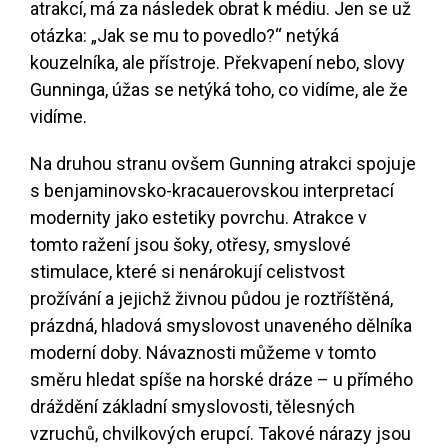
atrakcí, má za následek obrat k médiu. Jen se už
otázka: „Jak se mu to povedlo?“ netýká
kouzelníka, ale přístroje. Překvapení nebo, slovy
Gunninga, úžas se netýká toho, co vidíme, ale že
vidíme.
Na druhou stranu ovšem Gunning atrakci spojuje
s benjaminovsko-kracauerovskou interpretací
modernity jako estetiky povrchu. Atrakce v
tomto ražení jsou šoky, otřesy, smyslové
stimulace, které si nenárokují celistvost
prožívání a jejichž živnou půdou je roztříštěná,
prázdná, hladová smyslovost unaveného dělníka
moderní doby. Návaznosti můžeme v tomto
směru hledat spíše na horské dráze – u přímého
dráždění základní smyslovosti, tělesných
vzruchů, chvilkových erupcí. Takové nárazy jsou