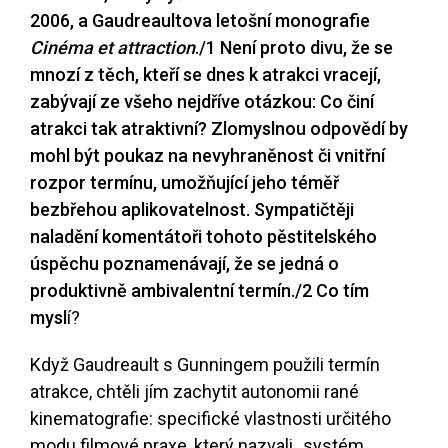
2006, a Gaudreaultova letošní monografie
Cinéma et attraction
.
/1
Není proto divu, že se
mnozí z těch, kteří se dnes k atrakci vracejí,
zabývají ze všeho nejdříve otázkou: Co činí
atrakci tak atraktivní? Zlomyslnou odpovědí by
mohl být poukaz na nevyhraněnost či vnitřní
rozpor termínu, umožňující jeho téměř
bezbřehou aplikovatelnost. Sympatičtěji
naladění komentátoři tohoto pěstitelského
úspěchu poznamenávají, že se jedná o
produktivně ambivalentní termín.
/2
Co tím
mysl
í?
Když Gaudreault s Gunningem použili termín
atrakce, chtěli jím zachytit autonomii rané
kinematografie: specifické vlastnosti určitého
modu filmové praxe, který nazvali „systém