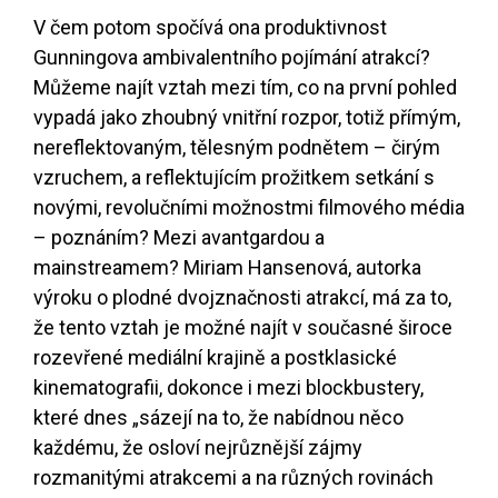
V čem potom spočívá ona produktivnost
Gunningova ambivalentního pojímání atrakcí?
Můžeme najít vztah mezi tím, co na první pohled
vypadá jako zhoubný vnitřní rozpor, totiž přímým,
nereflektovaným, tělesným podnětem – čirým
vzruchem, a reflektujícím prožitkem setkání s
novými, revolučními možnostmi filmového média
– poznáním? Mezi avantgardou a
mainstreamem? Miriam Hansenová, autorka
výroku o plodné dvojznačnosti atrakcí, má za to,
že tento vztah je možné najít v současné široce
rozevřené mediální krajině a postklasické
kinematografii, dokonce i mezi blockbustery,
které dnes „sázejí na to, že nabídnou něco
každému, že osloví nejrůznější zájmy
rozmanitými atrakcemi a na různých rovinách