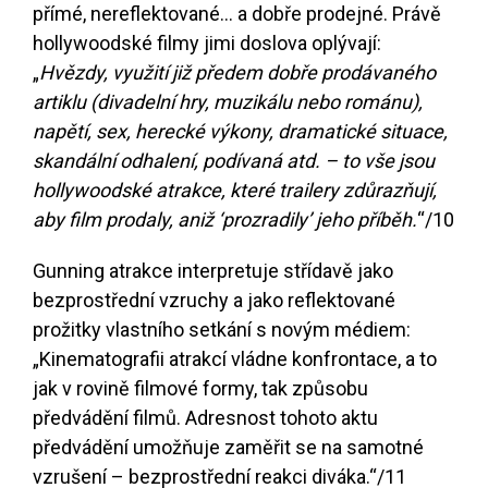
přímé, nereflektované... a dobře prodejné. Právě
hollywoodské filmy jimi doslova oplývají:
„
Hvězdy, využití již předem dobře prodávaného
artiklu (divadelní hry, muzikálu nebo románu),
napětí, sex, herecké výkony, dramatické situace,
skandální odhalení, podívaná atd. – to vše jsou
hollywoodské atrakce, které trailery zdůrazňují,
aby film prodaly, aniž ‘prozradily’ jeho příběh.
“
/10
Gunning atrakce interpretuje střídavě jako
bezprostřední vzruchy a jako reflektované
prožitky vlastního setkání s novým médiem:
„Kinematografii atrakcí vládne konfrontace, a to
jak v rovině filmové formy, tak způsobu
předvádění filmů. Adresnost tohoto aktu
předvádění umožňuje zaměřit se na samotné
vzrušení – bezprostřední reakci diváka.“
/11