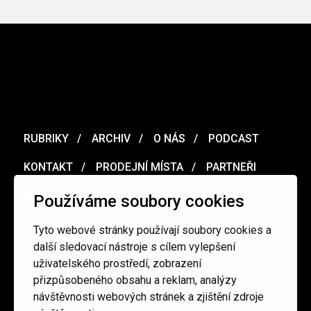
RUBRIKY
ARCHIV
O NÁS
PODCAST
KONTAKT
PRODEJNÍ MÍSTA
PARTNEŘI
MERCH
VOUCHER
Používáme soubory cookies
Tyto webové stránky používají soubory cookies a
Ochrana osobních údajů
/
Obchodní podmínky
další sledovací nástroje s cílem vylepšení
uživatelského prostředí, zobrazení
přizpůsobeného obsahu a reklam, analýzy
redakce@cinepur.cz
návštěvnosti webových stránek a zjištění zdroje