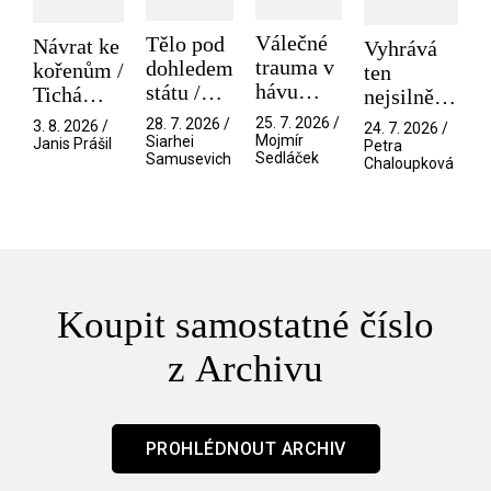
Válečné
Tělo pod
Návrat ke
Vyhrává
trauma v
dohledem
kořenům /
ten
hávu
státu /
Tichá
nejsilnější
spektáklu
Pramen
přítelkyně
/ V nitru
25. 7. 2026 /
28. 7. 2026 /
3. 8. 2026 /
24. 7. 2026 /
/ Odyssea
Mojmír
Siarhei
manosféry
Janis Prášil
Petra
Sedláček
Samusevich
Chaloupková
Koupit samostatné číslo
z Archivu
PROHLÉDNOUT ARCHIV