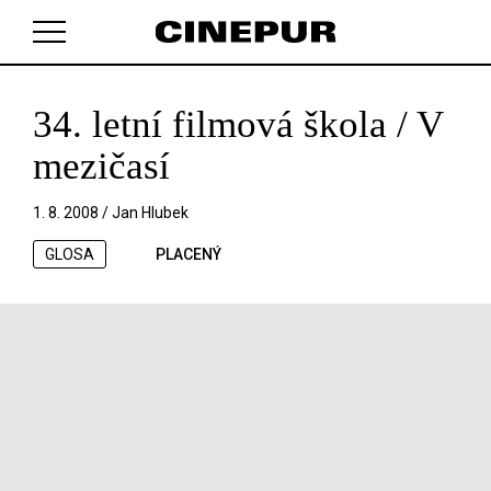
34. letní filmová škola / V
V košíku zatím nemáte žádné položky.
mezičasí
1. 8. 2008 /
Jan Hlubek
GLOSA
PLACENÝ