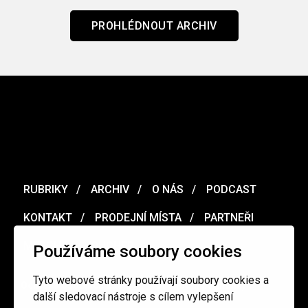
PROHLÉDNOUT ARCHIV
RUBRIKY
ARCHIV
O NÁS
PODCAST
KONTAKT
PRODEJNÍ MÍSTA
PARTNEŘI
MERCH
VOUCHER
Používáme soubory cookies
Tyto webové stránky používají soubory cookies a
Ochrana osobních údajů
/
Obchodní podmínky
další sledovací nástroje s cílem vylepšení