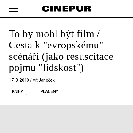
To by mohl být film /
V košíku zatím nemáte žádné položky.
Cesta k "evropskému"
scénáři (jako resuscitace
pojmu "lidskost")
17. 3. 2010 /
Vít Janeček
KNIHA
PLACENÝ