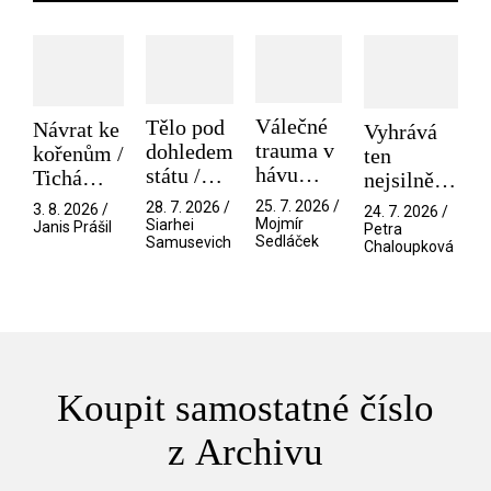
Válečné
Tělo pod
Návrat ke
Vyhrává
trauma v
dohledem
kořenům /
ten
hávu
státu /
Tichá
nejsilnější
spektáklu
Pramen
přítelkyně
/ V nitru
25. 7. 2026 /
28. 7. 2026 /
3. 8. 2026 /
24. 7. 2026 /
/ Odyssea
Mojmír
Siarhei
manosféry
Janis Prášil
Petra
Sedláček
Samusevich
Chaloupková
Koupit samostatné číslo
z Archivu