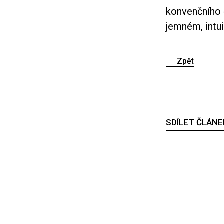
konvenčního č
jemném, intui
Zpět
SDÍLET ČLÁNE