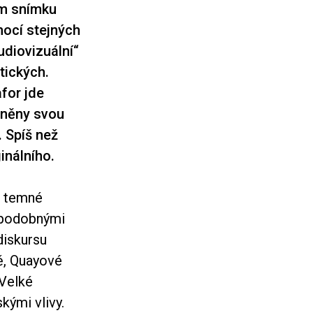
ém snímku
mocí stejných
audiovizuální“
stických.
for jde
áněny svou
. Spíš než
inálního.
ze temné
u podobnými
diskursu
ě, Quayové
 Velké
kými vlivy.