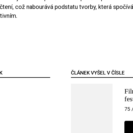
tení, což nabourává podstatu tvorby, která spočívá
tivním.
K
ČLÁNEK VYŠEL V ČÍSLE
Fi
fes
75 