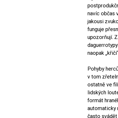
postprodukčn
navíc občas v
jakousi zvuk
funguje přesn
upozorňují. Z
daguerrotypy
naopak „křičí“
Pohyby herců 
v tom zřeteln
ostatně ve fi
lidských lout
formát hrané
automaticky 
často svádět 