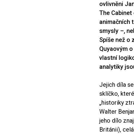
ovlivněni J
The Cabinet 
animačních te
smysly –, nel
Spíše než o
Quyaovým o v
vlastní logik
analytiky js
Jejich díla s
sklíčko, kte
„historiky zt
Walter Benja
jeho dílo zna
Británii), ce