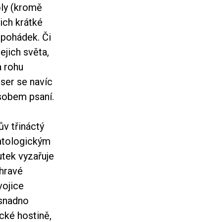
oly (kromě
jich krátké
 pohádek. Či
ejich světa,
a rohu
lser se navíc
sobem psaní.
ův třináctý
patologickým
utek vyzařuje
hravé
vojice
esnadno
cké hostině,