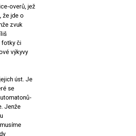
ce-overů, jež
 že jde o
enže zvuk
liš
fotky či
kové výkyvy
ejich úst. Je
eré se
 automatonů-
e. Jenže
ou
i musíme
ody