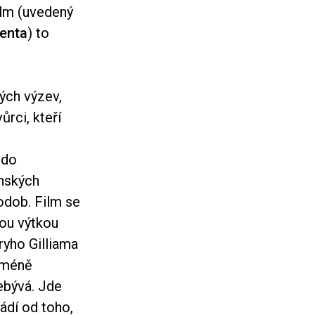
ilm (uvedený
menta
) to
ých výzev,
rci, kteří
 do
onských
odob. Film se
nou výtkou
ryho Gilliama
icméně
ebývá. Jde
ádí od toho,