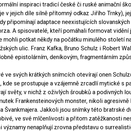
ormální inspiraci tradicí české či ruské animační šk
e v jejich díle silně přítomný odkaz Jiřího Trnky), je
y připomínají adaptace neexistujících slovanských
torza. A spisovatelé, kteří pomáhali formovat vidění j
e mohli potkat někdy na počátku minulého století n
žských ulic. Franz Kafka, Bruno Schulz i Robert Wa
dobně epistolárním, deníkovým, fragmentárním způ
é ve svých krátkých snímcích otevírají onen Schulz
, kde se prostupuje a vzájemně zrcadlí mytické s 
ají světy, v nichž z oživlých šroubků a podivných lo
utek Frankensteinových monster, nikoli agresivně 
a Švankmajera. Jakkoli jsou snímky této bratrské d
obivé, ve své mlčenlivosti a přitom zatěžkanosti n
 významy nenaplňují zrovna představu o surrealisti