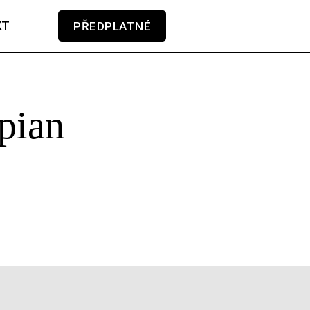
KT
PŘEDPLATNÉ
V košíku zatím nemáte žádné položky.
 pian