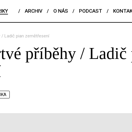
IKY
/
ARCHIV
/
O NÁS
/
PODCAST
/
KONTA
 / Ladič pian zemětřesení
tvé příběhy / Ladič
í
TIKA