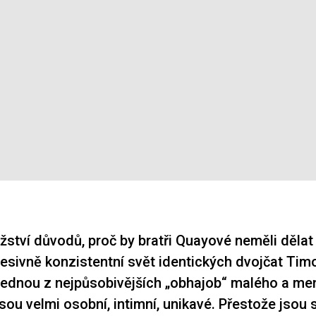
žství důvodů, proč by bratři Quayové neměli dělat
sesivně konzistentní svět identických dvojčat Tim
jednou z nejpůsobivějších „obhajob“ malého a me
jsou velmi osobní, intimní, unikavé. Přestože jsou 