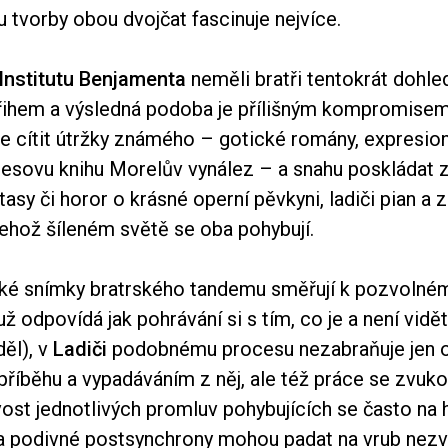
 tvorby obou dvojčat fascinuje nejvíce.
Institutu Benjamenta
neměli bratři tentokrát dohle
ihem a výsledná podoba je přílišným kompromisem. 
lze cítit útržky známého – gotické romány, expresio
aresovu knihu Morelův vynález – a snahu poskládat z
tasy či horor o krásné operní pěvkyni, ladiči pian a
jehož šíleném světě se oba pohybují.
ké snímky bratrského tandemu směřují k pozvolném
ž odpovídá jak pohrávání si s tím, co je a není vidět,
děl), v
Ladiči
podobnému procesu nezabraňuje jen o
říběhu a vypadáváním z něj, ale též práce se zvuk
vost jednotlivých promluv pohybujících se často na h
i a podivné postsynchrony mohou padat na vrub nez