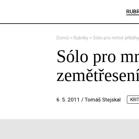
RUBR
Domů
>
Rubriky
>
Sólo pro mrtvé příběhy
Sólo pro mr
zemětřesen
6. 5. 2011 /
Tomáš Stejskal
KRI