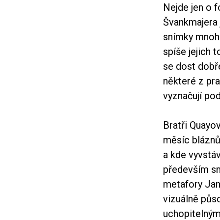
Nejde jen o f
Švankmajera j
snímky mnohd
spíše jejich 
se dost dobř
některé z pra
vyznačují po
Bratři Quayov
měsíc bláznů
a kde vyvstáv
především sm
metafory Jan
vizuálně půs
uchopitelnými