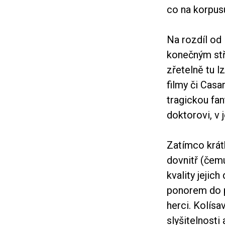
co na korpusu
Na rozdíl od
konečným stř
zřetelně tu 
filmy či Cas
tragickou fan
doktorovi, v 
Zatímco krát
dovnitř (čemu
kvality jejich 
ponorem do p
herci. Kolísa
slyšitelnost