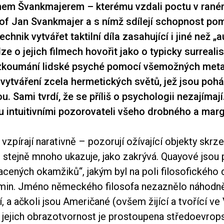
anem Švankmajerem – kterému vzdali poctu v ran
of Jan Svankmajer a s nímž sdílejí schopnost po
chnik vytvářet taktilní díla zasahující i jiné než „
ze o jejich filmech hovořit jako o typicky surreali
 zkoumání lidské psyché pomocí všemožných meta
ytváření zcela hermetických světů, jež jsou poh
ou. Sami tvrdí, že se příliš o psychologii nezajímají
ou intuitivními pozorovateli všeho drobného a marg
e vzpírají narativně – pozorují ožívající objekty skr
ré stejně mnoho ukazuje, jako zakrývá. Quayové jso
racených okamžiků“, jakým byl na poli filosofického 
min. Jméno německého filosofa nezaznělo náhodn
jí, a ačkoli jsou Američané (ovšem žijící a tvořící ve
lá jejich obrazotvornost je prostoupena středoevrops