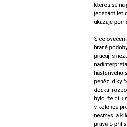
kterou se na 
jedenáct let
ukazuje pomě
S celovečern
hrané podoby 
pracují s nez
nadinterpreta
hašteřivého 
peněz, díky 
dočkal rozpor
bylo, že dílu
v kolonce pr
nesmysl a klí
právě o příli