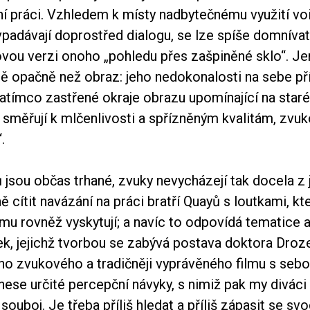
í práci. Vzhledem k místy nadbytečnému využití voi
padávají doprostřed dialogu, se lze spíše domnívat,
ovou verzi onoho „pohledu přes zašpiněné sklo“. J
ě opačně než obraz: jeho nedokonalosti na sebe pří
atímco zastřené okraje obrazu upomínající na staré 
 směřují k mlčenlivosti a spřízněným kvalitám, zvu
.
jsou občas trhané, zvuky nevycházejí tak docela z j
ě cítit navázání na práci bratří Quayů s loutkami, kt
lmu rovněž vyskytují; a navíc to odpovídá tematice
ek, jejichž tvorbou se zabývá postava doktora Droz
ho zvukového a tradičněji vyprávěného filmu s seb
nese určité percepční návyky, s nimiž pak my divác
souboj. Je třeba příliš hledat a příliš zápasit se sv