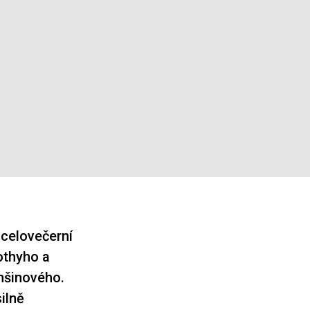
 celovečerní
othyho a
nšinového.
silně