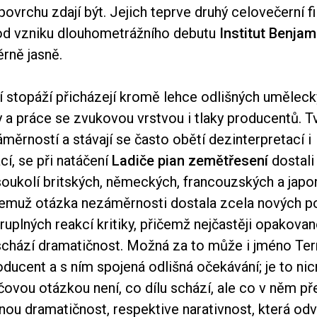
povrchu zdají být. Jejich teprve druhý celovečerní f
 od vzniku dlouhometrážního debutu
Institut Benja
rně jasně.
í stopáží přicházejí kromě lehce odlišných uměleck
a práce se zvukovou vrstvou i tlaky producentů. Tvů
áměrností a stávají se často obětí dezinterpretací i
cí, se při natáčení
Ladiče pian zemětřesení
dostali
soukolí britských, německých, francouzských a jap
čemuž otázka nezáměrnosti dostala zcela nových p
uplných reakcí kritiky, přičemž nejčastěji opakova
 schází dramatičnost. Možná za to může i jméno Ter
oducent a s ním spojená odlišná očekávání; je to n
čovou otázkou není, co dílu schází, ale co v něm př
šnou dramatičnost, respektive narativnost, která odv