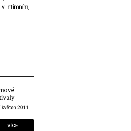
 v intimním,
lmové
tivaly
/ květen 2011
VÍCE