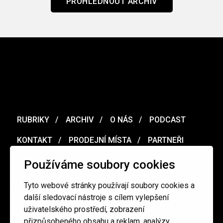
PROHLÉDNOUT ARCHIV
RUBRIKY
ARCHIV
O NÁS
PODCAST
KONTAKT
PRODEJNÍ MÍSTA
PARTNEŘI
MERCH
VOUCHER
Používáme soubory cookies
Tyto webové stránky používají soubory cookies a
Ochrana osobních údajů
/
Obchodní podmínky
další sledovací nástroje s cílem vylepšení
uživatelského prostředí, zobrazení
přizpůsobeného obsahu a reklam, analýzy