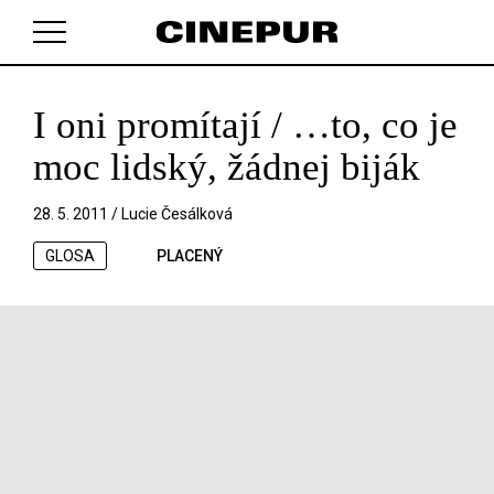
I oni promítají / …to, co je
V košíku zatím nemáte žádné položky.
moc lidský, žádnej biják
28. 5. 2011 /
Lucie Česálková
GLOSA
PLACENÝ