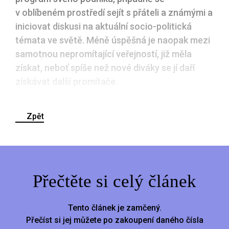
v oblíbeném prostředí sejít s přáteli a známými a
iniciovat diskusi na aktuální socio-politická
témata ve světě. Méně úspěšná je naopak mezi
samotnou nepromítající veřejností, již měla
získat, neboť spíše než nové diváky se jí daří
získávat další promítače.
Zpět
Přečtěte si celý článek
Tento článek je zamčený.
Přečíst si jej můžete po zakoupení daného čísla