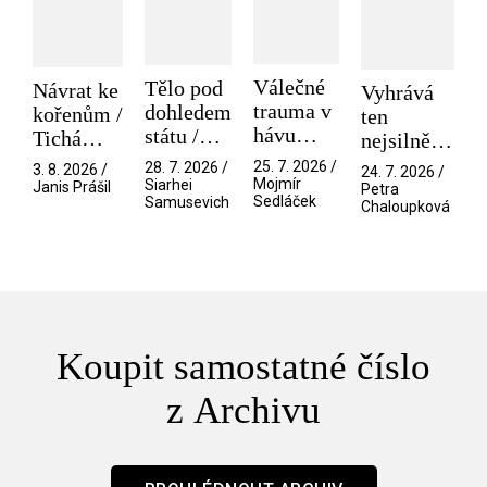
Válečné
Tělo pod
Návrat ke
Vyhrává
trauma v
dohledem
kořenům /
ten
hávu
státu /
Tichá
nejsilnější
spektáklu
Pramen
přítelkyně
/ V nitru
25. 7. 2026 /
28. 7. 2026 /
3. 8. 2026 /
24. 7. 2026 /
/ Odyssea
Mojmír
Siarhei
manosféry
Janis Prášil
Petra
Sedláček
Samusevich
Chaloupková
Koupit samostatné číslo
z Archivu