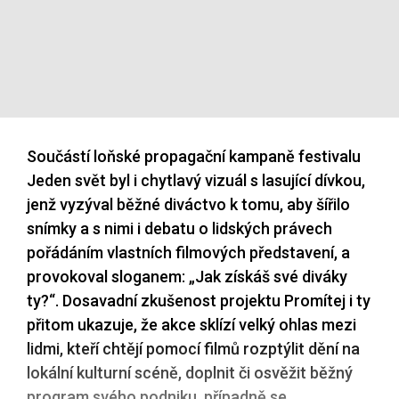
Součástí loňské propagační kampaně festivalu
Jeden svět byl i chytlavý vizuál s lasující dívkou,
jenž vyzýval běžné diváctvo k tomu, aby šířilo
snímky a s nimi i debatu o lidských právech
pořádáním vlastních filmových představení, a
provokoval sloganem: „Jak získáš své diváky
ty?“. Dosavadní zkušenost projektu Promítej i ty
přitom ukazuje, že akce sklízí velký ohlas mezi
lidmi, kteří chtějí pomocí filmů rozptýlit dění na
lokální kulturní scéně, doplnit či osvěžit běžný
program svého podniku, případně se