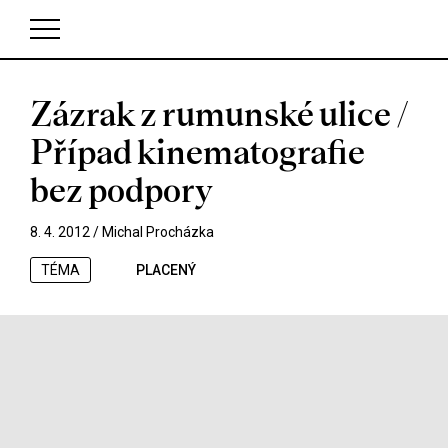
Zázrak z rumunské ulice /
V košíku zatím nemáte žádné položky.
Případ kinematografie
bez podpory
8. 4. 2012 /
Michal Procházka
TÉMA
PLACENÝ