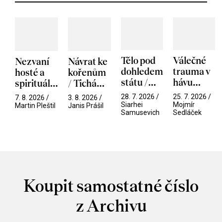
Tělo pod
Válečné
Nezvaní
Návrat ke
dohledem
trauma v
hosté a
kořenům
státu /
hávu
spirituální
/ Tichá
Pramen
spektáklu
narušitelé
přítelkyně
28. 7. 2026 /
25. 7. 2026 /
7. 8. 2026 /
3. 8. 2026 /
/ Odyssea
z vesmíru
Siarhei
Mojmír
Martin Pleštil
Janis Prášil
Samusevich
Sedláček
/ Mouchy
Koupit samostatné číslo
z Archivu