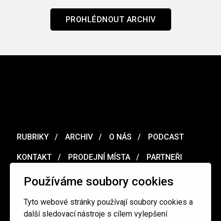
PROHLÉDNOUT ARCHIV
RUBRIKY
ARCHIV
O NÁS
PODCAST
KONTAKT
PRODEJNÍ MÍSTA
PARTNEŘI
MERCH
VOUCHER
Používáme soubory cookies
Tyto webové stránky používají soubory cookies a
Ochrana osobních údajů
/
Obchodní podmínky
další sledovací nástroje s cílem vylepšení