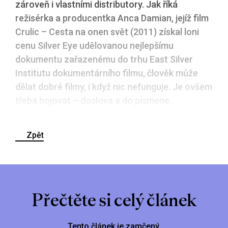
zároveň i vlastními distributory. Jak říká
režisérka a producentka Anca Damian, jejíž film
Crulic – Cesta na onen svět (2011) získal loni
cenu Silver Eye udělovanou nejlepšímu
dokumentu zařazenému do trhu East Silver
Institutu dokumentárního filmu, člověk může
dělat dobré filmy, i když nic nefunguje. Je ovšem
třeba bojovat – doslova a do písmene.
Zpět
Přečtěte si celý článek
Tento článek je zamčený.