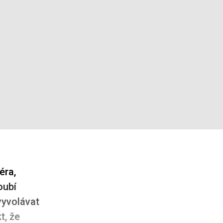
éra,
oubí
vyvolávat
t, že