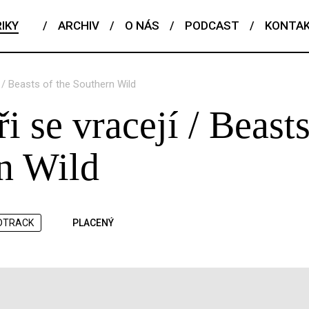
IKY
/
ARCHIV
/
O NÁS
/
PODCAST
/
KONTA
í / Beasts of the Southern Wild
i se vracejí / Beasts
n Wild
DTRACK
PLACENÝ