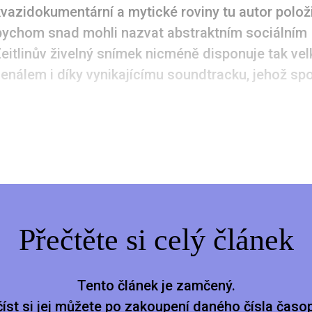
vazidokumentární a mytické roviny tu autor položi
bychom snad mohli nazvat abstraktním sociálním
eitlinův živelný snímek nicméně disponuje tak ve
nálem i díky vynikajícímu soundtracku, jehož sp
Přečtěte si celý článek
Tento článek je zamčený.
číst si jej můžete po zakoupení daného čísla časop