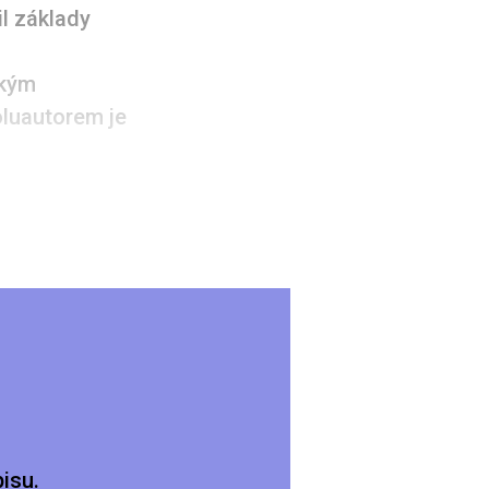
l základy
lkým
oluautorem je
isu.