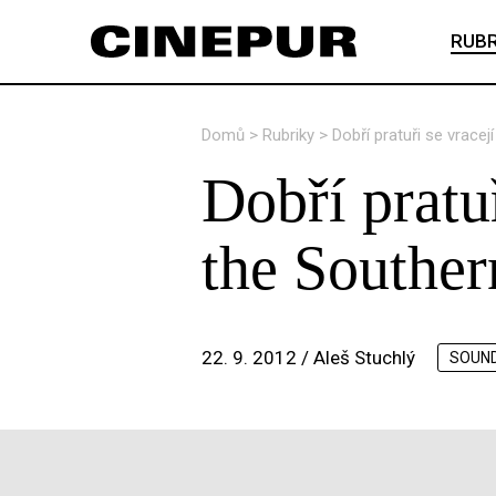
RUBR
Domů
>
Rubriky
>
Dobří pratuři se vracej
Dobří pratuř
the Souther
22. 9. 2012 /
Aleš Stuchlý
SOUN