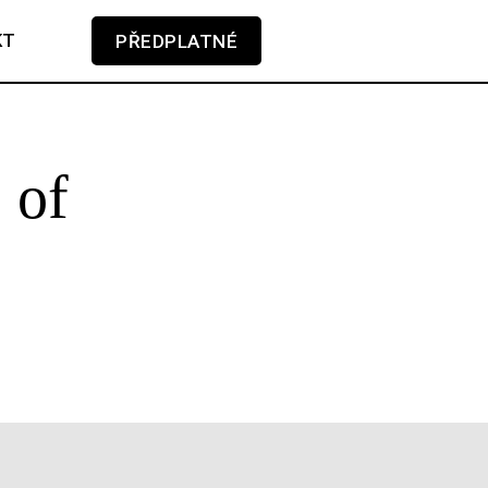
KT
PŘEDPLATNÉ
V košíku zatím nemáte žádné položky.
 of