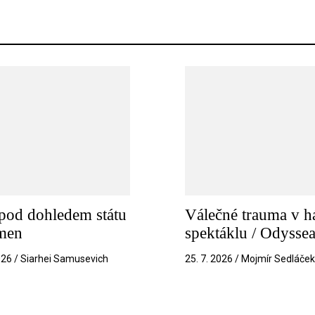
pod dohledem státu
Válečné trauma v h
amen
spektáklu / Odysse
026 / Siarhei Samusevich
25. 7. 2026 / Mojmír Sedláče