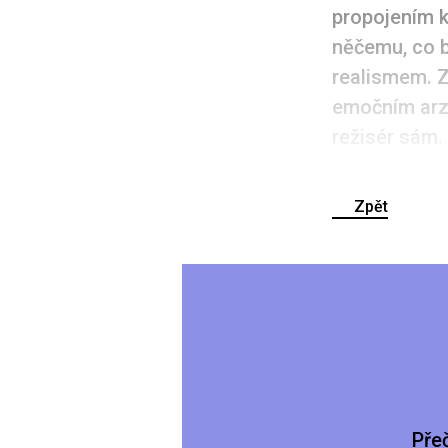
propojením k
něčemu, co 
realismem. Z
emočním arze
režisér sám.
Zpět
Pře