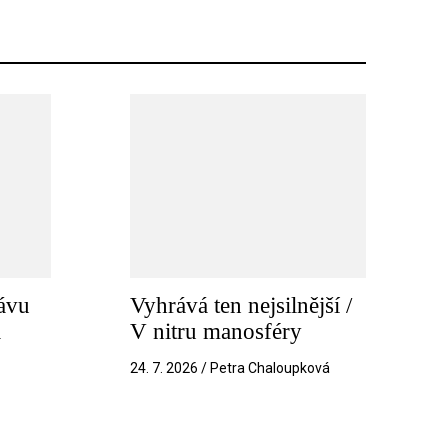
ávu
Vyhrává ten nejsilnější /
a
V nitru manosféry
k
24. 7. 2026 / Petra Chaloupková