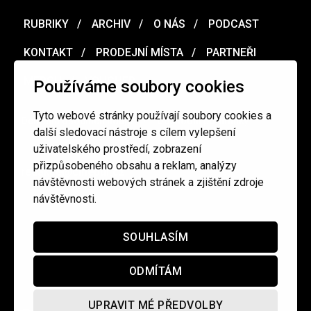
RUBRIKY
ARCHIV
O NÁS
PODCAST
KONTAKT
PRODEJNÍ MÍSTA
PARTNEŘI
MERCH
VOUCHER
Používáme soubory cookies
Tyto webové stránky používají soubory cookies a
Ochrana osobních údajů
/
Obchodní podmínky
další sledovací nástroje s cílem vylepšení
uživatelského prostředí, zobrazení
přizpůsobeného obsahu a reklam, analýzy
redakce@cinepur.cz
návštěvnosti webových stránek a zjištění zdroje
návštěvnosti.
SOUHLASÍM
ODMÍTÁM
UPRAVIT MÉ PŘEDVOLBY