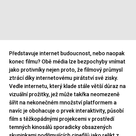
Představuje internet budoucnost, nebo naopak
konec filmu? Obě média lze bezpochyby vnímat
jako protivníky nejen proto, že filmový průmysl
ztrácí díky internetovému pirátství své zisky.
Vedle internetu, který klade stále větší důraz na
vizuální prožitky, jež může takřka neomezeně
šířit na nekonečném množství platformem a
navíc je obohacuje o prvek interaktivity, působí
film s těžkopádnými projekcemi v prostředí
temných kinosálů sporadicky obsazených
skupinkami podřimujících cinefilů jako relikt z