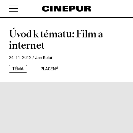
Úvod k tématu: Film a
V košíku zatím nemáte žádné položky.
internet
24. 11. 2012 /
Jan Kolář
TÉMA
PLACENÝ