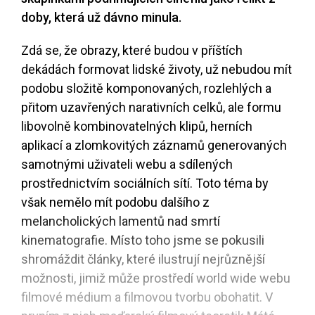
doby, která už dávno minula.
Zdá se, že obrazy, které budou v příštích
dekádách formovat lidské životy, už nebudou mít
podobu složitě komponovaných, rozlehlých a
přitom uzavřených narativních celků, ale formu
libovolně kombinovatelných klipů, herních
aplikací a zlomkovitých záznamů generovaných
samotnými uživateli webu a sdílených
prostřednictvím sociálních sítí. Toto téma by
však nemělo mít podobu dalšího z
melancholických lamentů nad smrtí
kinematografie. Místo toho jsme se pokusili
shromáždit články, které ilustrují nejrůznější
možnosti, jimiž může prostředí world wide webu
filmové médium a filmovou tvorbu obohatit. V