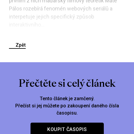
prvním z nich maďarský filmový teoretik Máté
Pálos rozebírá fenomén webových seriálů a
interpetuje jejich specifický způsob
interaktivního...
Zpět
Přečtěte si celý článek
Tento článek je zamčený.
Přečíst si jej můžete po zakoupení daného čísla
časopisu.
KOUPIT ČASOPIS