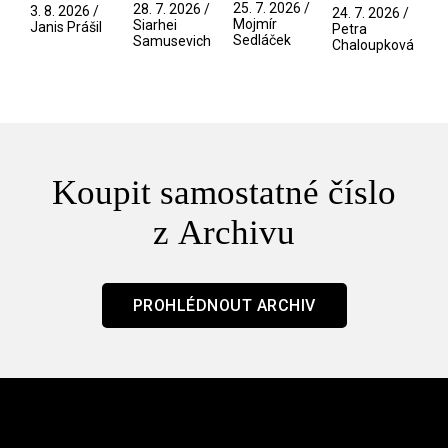
spektáklu
Pramen
přítelkyně
/ V nitru
25. 7. 2026 /
28. 7. 2026 /
3. 8. 2026 /
24. 7. 2026 /
/ Odyssea
Mojmír
Siarhei
manosféry
Janis Prášil
Petra
Sedláček
Samusevich
Chaloupková
Koupit samostatné číslo
z Archivu
PROHLÉDNOUT ARCHIV