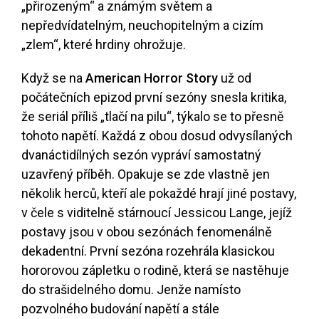
„přirozeným“ a známým světem a
nepředvídatelným, neuchopitelným a cizím
„zlem“, které hrdiny ohrožuje.
Když se na
American Horror Story
už od
počátečních epizod první sezóny snesla kritika,
že seriál příliš „tlačí na pilu“, týkalo se to přesně
tohoto napětí. Každá z obou dosud odvysílaných
dvanáctidílných sezón vypráví samostatný
uzavřený příběh. Opakuje se zde vlastně jen
několik herců, kteří ale pokaždé hrají jiné postavy,
v čele s viditelně stárnoucí Jessicou Lange, jejíž
postavy jsou v obou sezónách fenomenálně
dekadentní. První sezóna rozehrála klasickou
hororovou zápletku o rodině, která se nastěhuje
do strašidelného domu. Jenže namísto
pozvolného budování napětí a stále