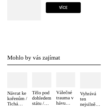
VÍCE
Mohlo by vás zajímat
Válečné
Tělo pod
Návrat ke
Vyhrává
trauma v
dohledem
kořenům /
ten
hávu
státu /
Tichá
nejsilnější