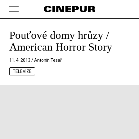
Pouťové domy hrůzy /
V košíku zatím nemáte žádné položky.
American Horror Story
11. 4. 2013 /
Antonín Tesař
TELEVIZE