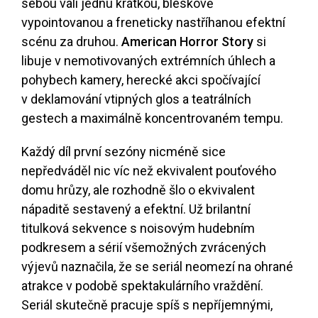
sebou valí jednu krátkou, bleskově
vypointovanou a freneticky nastříhanou efektní
scénu za druhou.
American Horror Story
si
libuje v nemotivovaných extrémních úhlech a
pohybech kamery, herecké akci spočívající
v deklamování vtipných glos a teatrálních
gestech a maximálně koncentrovaném tempu.
Každý díl první sezóny nicméně sice
nepředváděl nic víc než ekvivalent pouťového
domu hrůzy, ale rozhodně šlo o ekvivalent
nápaditě sestavený a efektní. Už brilantní
titulková sekvence s noisovým hudebním
podkresem a sérií všemožných zvrácených
výjevů naznačila, že se seriál neomezí na ohrané
atrakce v podobě spektakulárního vraždění.
Seriál skutečně pracuje spíš s nepříjemnými,