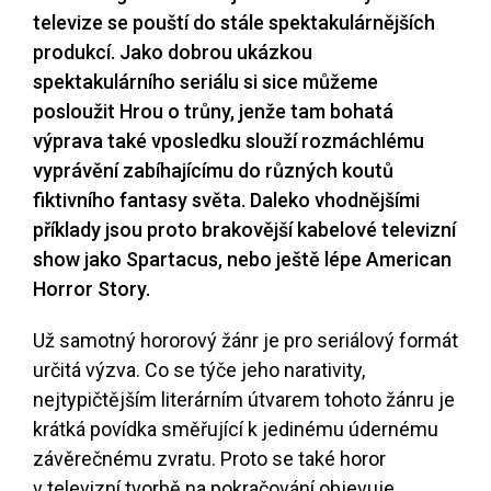
televize se pouští do stále spektakulárnějších
produkcí. Jako dobrou ukázkou
spektakulárního seriálu si sice můžeme
posloužit Hrou o trůny, jenže tam bohatá
výprava také vposledku slouží rozmáchlému
vyprávění zabíhajícímu do různých koutů
fiktivního fantasy světa. Daleko vhodnějšími
příklady jsou proto brakovější kabelové televizní
show jako Spartacus, nebo ještě lépe American
Horror Story.
Už samotný hororový žánr je pro seriálový formát
určitá výzva. Co se týče jeho narativity,
nejtypičtějším literárním útvarem tohoto žánru je
krátká povídka směřující k jedinému údernému
závěrečnému zvratu. Proto se také horor
v televizní tvorbě na pokračování objevuje