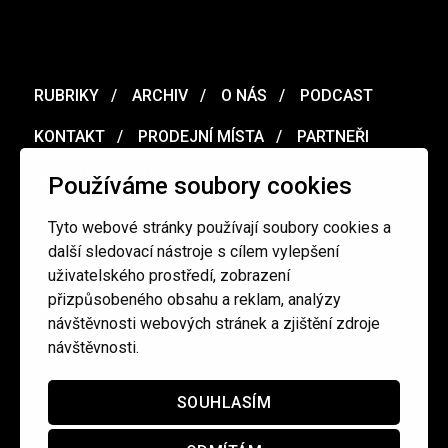
RUBRIKY
ARCHIV
O NÁS
PODCAST
KONTAKT
PRODEJNÍ MÍSTA
PARTNEŘI
MERCH
VOUCHER
Používáme soubory cookies
Tyto webové stránky používají soubory cookies a
Ochrana osobních údajů
/
Obchodní podmínky
další sledovací nástroje s cílem vylepšení
uživatelského prostředí, zobrazení
přizpůsobeného obsahu a reklam, analýzy
redakce@cinepur.cz
návštěvnosti webových stránek a zjištění zdroje
návštěvnosti.
SOUHLASÍM