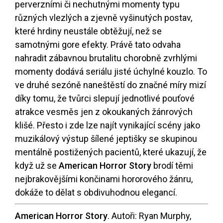
perverzními či nechutnými momenty typu
různých vlezlých a zjevně vyšinutých postav,
které hrdiny neustále obtěžují, než se
samotnými gore efekty. Právě tato odvaha
nahradit zábavnou brutalitu chorobně zvrhlými
momenty dodává seriálu jisté úchylné kouzlo. To
ve druhé sezóně naneštěstí do značné míry mizí
díky tomu, že tvůrci slepují jednotlivé pouťové
atrakce vesměs jen z okoukaných žánrových
klišé. Přesto i zde lze najít vynikající scény jako
muzikálový výstup šílené jeptišky se skupinou
mentálně postižených pacientů, které ukazují, že
když už se
American Horror Story
brodí těmi
nejbrakovějšími končinami hororového žánru,
dokáže to dělat s obdivuhodnou elegancí.
American Horror Story
. Autoři: Ryan Murphy,