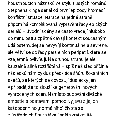
houstnoucích náznaků ve stylu tlustých románů
Stephena Kinga seriál od první epizody hromadí
konfliktní situace. Narace na jedné straně
připomíná komplikovaná vyprávění řady epických
seriálů – úvodní scény se často vracejí hluboko
do minulosti a zpětně dávají kontext současným
událostem, děj se nevyvíjí kontinuálně a sevřeně,
ale větví se do řady paralelních peripetií, které se
vzájemně ovlivňují. Na druhou stranu je ale
kauzálně silně roztříštěná – spíš než sled příčin a
následků nám cyklus předkládá šňůru šokantních
skečů, ze kterých se dovozují důsledky jen
v případě, že to slouží ke generování nových
vyhrocených scén. Namísto budování divácké
empatie s postavami pomocí výjevů z jejich
každodenního „normálního“ života se
z ústředních figur stávají spíš zkratkovitě