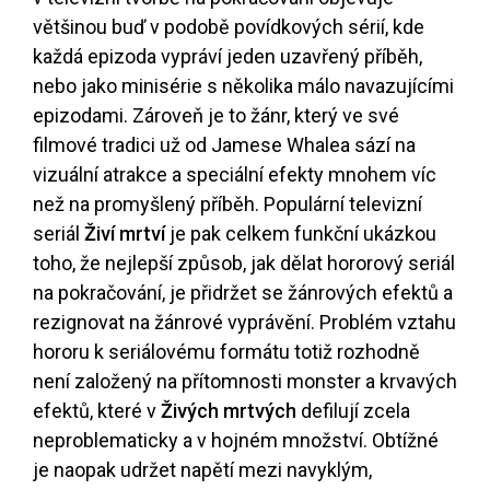
většinou buď v podobě povídkových sérií, kde
každá epizoda vypráví jeden uzavřený příběh,
nebo jako minisérie s několika málo navazujícími
epizodami. Zároveň je to žánr, který ve své
filmové tradici už od Jamese Whalea sází na
vizuální atrakce a speciální efekty mnohem víc
než na promyšlený příběh. Populární televizní
seriál
Živí mrtví
je pak celkem funkční ukázkou
toho, že nejlepší způsob, jak dělat hororový seriál
na pokračování, je přidržet se žánrových efektů a
rezignovat na žánrové vyprávění. Problém vztahu
hororu k seriálovému formátu totiž rozhodně
není založený na přítomnosti monster a krvavých
efektů, které v
Živých mrtvých
defilují zcela
neproblematicky a v hojném množství. Obtížné
je naopak udržet napětí mezi navyklým,