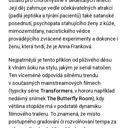
ústavu pro choromyslné v šedesátých letech.
Její děj zahrnuje vedle očekávatelných atrakcí
(padlá jeptiška a týrání pacientů) také satanské
posednutí, psychopata stahujícího ženy z kůže,
mimozemšťany, nacistického vědce
provádějícího zvrácené experimenty a dokonce i
ženu, která tvrdí, že je Anna Franková.
Nejpatrnější je tento příklon od plíživého děsu
k vlnám šoku na stylu, jakým je seriál natočen.
Ten víceméně odpovídá silnému trendu
v současných mainstreamových filmech
(typicky série
Transformers
, v hororu například
nedávný snímek
The Butterfly Room
), kdy
většina stopáže má v podstatě dynamiku
filmového traileru. To znamená, že místo
postupného gradování či rozvolňování tempa za