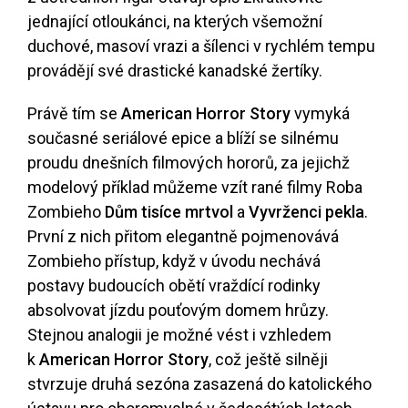
jednající otloukánci, na kterých všemožní
duchové, masoví vrazi a šílenci v rychlém tempu
provádějí své drastické kanadské žertíky.
Právě tím se
American Horror Story
vymyká
současné seriálové epice a blíží se silnému
proudu dnešních filmových hororů, za jejichž
modelový příklad můžeme vzít rané filmy Roba
Zombieho
Dům tisíce mrtvol
a
Vyvrženci pekla
.
První z nich přitom elegantně pojmenovává
Zombieho přístup, když v úvodu nechává
postavy budoucích obětí vraždící rodinky
absolvovat jízdu pouťovým domem hrůzy.
Stejnou analogii je možné vést i vzhledem
k
American Horror Story
, což ještě silněji
stvrzuje druhá sezóna zasazená do katolického