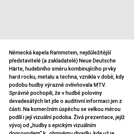
Německá kapela Rammstein, nejdůležitější
představitelé (a zakladatelé) Neue Deutsche
Härte, hudebního směru kombinujícího prvky
hard rocku, metalu a techna, vznikla v době, kdy
podobu hudby výrazně ovlivňovala MTV.
Správně pochopili, že v hudbě poloviny
devadesátých let jde o auditivní informaci jen z
části. Na komerčním úspěchu se velkou měrou
podílí i její vizuální podoba. Živá prezentace, jejíž
vývoj od „hudby s epickým vizuálním
doprovodem“ k „ohnivému divadlu, kde už je