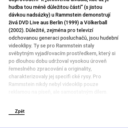
hudba tou méně důležitou částí“ (s jistou
dávkou nadsázky) u Rammstein demonstrují
živá DVD Live aus Berlin (1999) a Völkerball
(2002). Důležité, zejména pro televizí
odchovanou generaci posluchačů, jsou hudební
videoklipy. Ty se pro Rammstein staly
svébytným vyjadřovacím prostředkem, který si
po dlouhou dobu udržoval vysokou úroveň
řemeslného zpracování a originality,
charakterizovaly jej specifi cké rysy. Pro
Rammstein nikdy nebyl videoklip pouze
reklamou na píseň, ale samostatným dílem.
Zpět