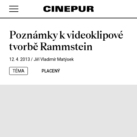
Poznámky k videoklipové
V košíku zatím nemáte žádné položky.
tvorbě Rammstein
12. 4. 2013 /
Jiří Vladimír Matýsek
TÉMA
PLACENÝ