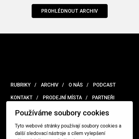
PROHLÉDNOUT ARCHIV
RUBRIKY
ARCHIV
O NÁS
PODCAST
KONTAKT
PRODEJNÍ MÍSTA
PARTNEŘI
MERCH
VOUCHER
Používáme soubory cookies
Tyto webové stránky používají soubory cookies a
Ochrana osobních údajů
/
Obchodní podmínky
další sledovací nástroje s cílem vylepšení