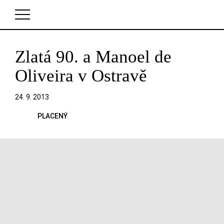
Zlatá 90. a Manoel de
V košíku zatím nemáte žádné položky.
Oliveira v Ostravě
24. 9. 2013
PLACENÝ