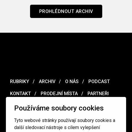
PROHLÉDNOUT ARCHIV
RUBRIKY
ARCHIV
O NÁS
PODCAST
KONTAKT
PRODEJNÍ MÍSTA
PARTNEŘI
MERCH
VOUCHER
Používáme soubory cookies
Tyto webové stránky používají soubory cookies a
Ochrana osobních údajů
/
Obchodní podmínky
další sledovací nástroje s cílem vylepšení