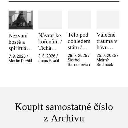
Tělo pod
Válečné
Návrat ke
Nezvaní
dohledem
trauma v
kořenům /
hosté a
státu /
hávu
Tichá
spirituální
Pramen
spektáklu
přítelkyně
narušitelé
28. 7. 2026 /
25. 7. 2026 /
3. 8. 2026 /
7. 8. 2026 /
/ Odyssea
z vesmíru
Siarhei
Mojmír
Janis Prášil
Martin Pleštil
Samusevich
Sedláček
/ Mouchy
Koupit samostatné číslo
z Archivu