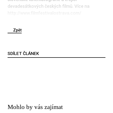
devadesátkových českých filmů. Více na
http://www.filmfestivalostrava.com/
Zpět
SDÍLET ČLÁNEK
Mohlo by vás zajímat