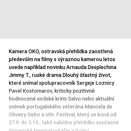
Kamera OKO, ostravská přehlídka zaostřená
především na filmy s výraznou kamerou letos
uvede například novinku Arnauda Desplechina
Jimmy T., ruské drama Dlouhý šťastný život,
které snímal spolupracovník Sergeje Loznicy
Pavel Kostomarov, kriticky pozitivně
hodnocené sicilské krimi Salvo nebo aktuální
snímek portugalského veterána Manoela de
Oliveiry Gebo a stín. Festival, který se koná od
27.9. do 3.10., také nabídne přehlídku současné
slovenské kinematografie a trojici