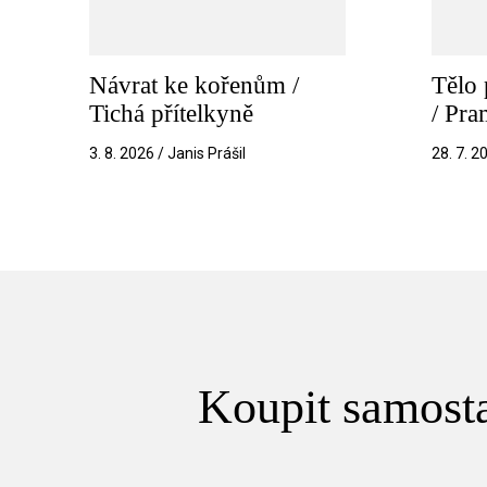
Návrat ke kořenům /
Tělo 
Tichá přítelkyně
/ Pr
3. 8. 2026 / Janis Prášil
28. 7. 2
Koupit samosta