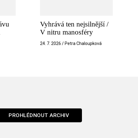
ávu
Vyhrává ten nejsilnější /
a
V nitru manosféry
k
24. 7. 2026 / Petra Chaloupková
PROHLÉDNOUT ARCHIV