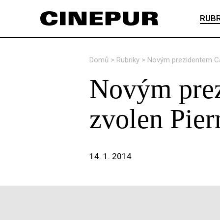
RUBR
Domů
>
Rubriky
>
Novým prezidentem Ca
Novým prez
zvolen Pier
14. 1. 2014