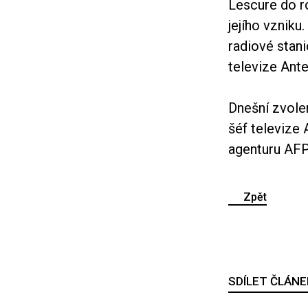
Lescure do r
jejího vzniku
radiové stani
televize Ante
Dnešní zvole
šéf televize 
agenturu AFP
Zpět
SDÍLET ČLÁNE