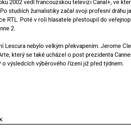
oku 2002 vedl francouzskou televizi Canal+, ve kte
. Po studiích žurnalistiky začal svoji profesní dráhu 
ce RTL. Poté v roli hlasatele přestoupil do veřejnop
nne 2.
ní Lescura nebylo velkým překvapením. Jerome Cle
Arte, který se také ucházel o post prezidenta Canne
 o výsledcích výběrového řízení již před týdnem.
K