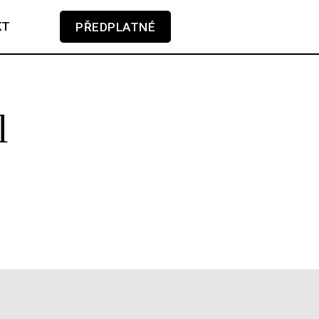
KT
PŘEDPLATNÉ
V košíku zatím nemáte žádné položky.
l