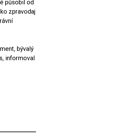
ré působil od
jako zpravodaj
rávní
ment, bývalý
s, informoval