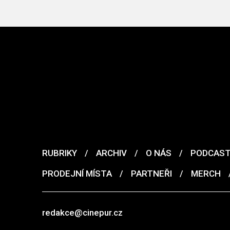
RUBRIKY
/
ARCHIV
/
O NÁS
/
PODCAS
PRODEJNÍ MÍSTA
/
PARTNEŘI
/
MERCH
redakce@cinepur.cz