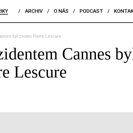
IKY
/
ARCHIV
/
O NÁS
/
PODCAST
/
KONTA
nnes byl zvolen Pierre Lescure
identem Cannes by
re Lescure