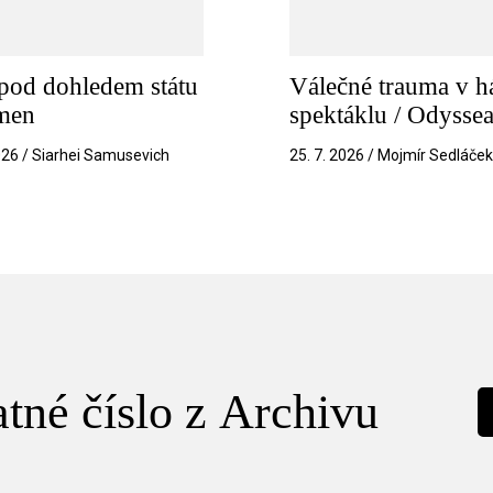
pod dohledem státu
Válečné trauma v h
amen
spektáklu / Odysse
026 / Siarhei Samusevich
25. 7. 2026 / Mojmír Sedláče
tné číslo z Archivu