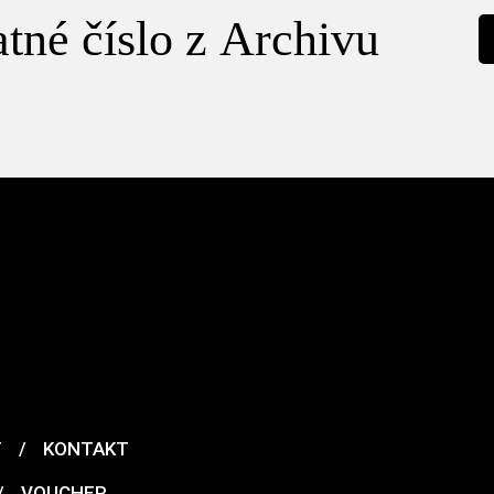
tné číslo z Archivu
T
/
KONTAKT
/
VOUCHER