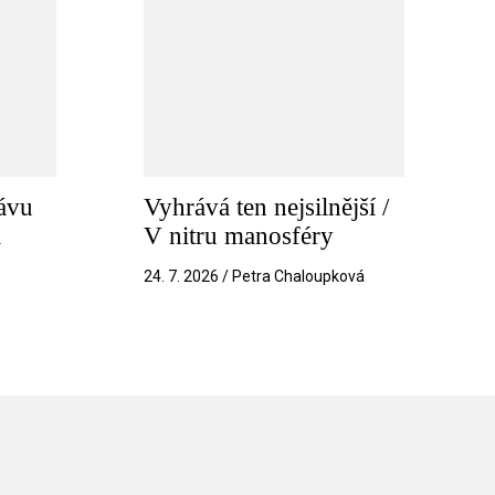
ávu
Vyhrává ten nejsilnější /
a
V nitru manosféry
k
24. 7. 2026 / Petra Chaloupková