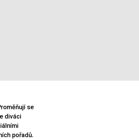
Proměňují se
e diváci
iálními
zních pořadů.