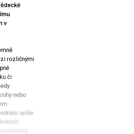
-vědecké
šímu
m v
jemně
zi rozličnými
upné
ku či
tedy
 knihy nebo
dem
jednalo spíše
ledních
 mediálních