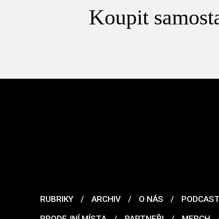
Koupit samosta
RUBRIKY
/
ARCHIV
/
O NÁS
/
PODCAS
PRODEJNÍ MÍSTA
/
PARTNEŘI
/
MERCH