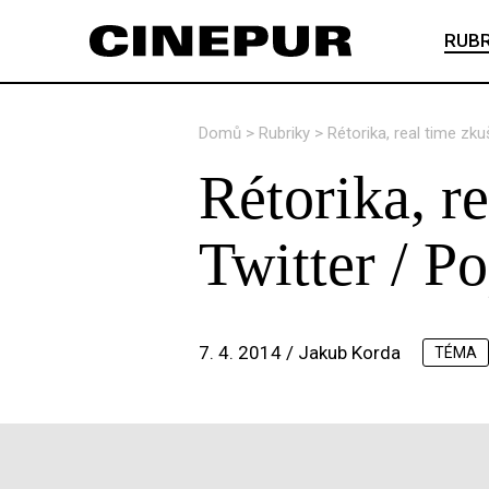
RUBR
Domů
>
Rubriky
>
Rétorika, real time zk
Rétorika, r
Twitter / P
7. 4. 2014 /
Jakub Korda
TÉMA