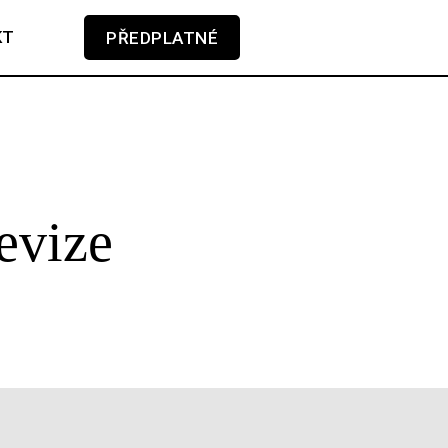
KT
PŘEDPLATNÉ
V košíku zatím nemáte žádné položky.
evize