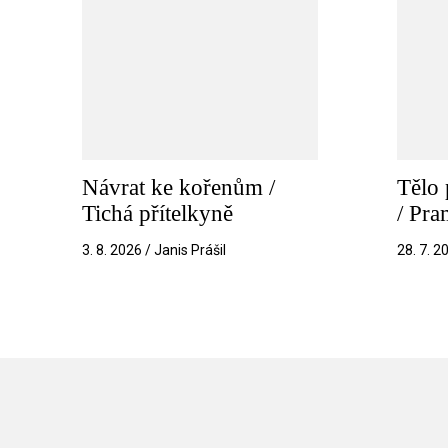
Návrat ke kořenům /
Tělo 
Tichá přítelkyně
/ Pr
3. 8. 2026 / Janis Prášil
28. 7. 2