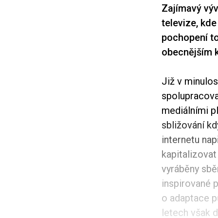
Zajímavý výv
televize, kde
pochopení t
obecnějším 
Již v minulo
spolupracova
mediálními p
sbližování kd
internetu nap
kapitalizovat
vyráběny sbě
inspirované 
o adaptace p
letech však 