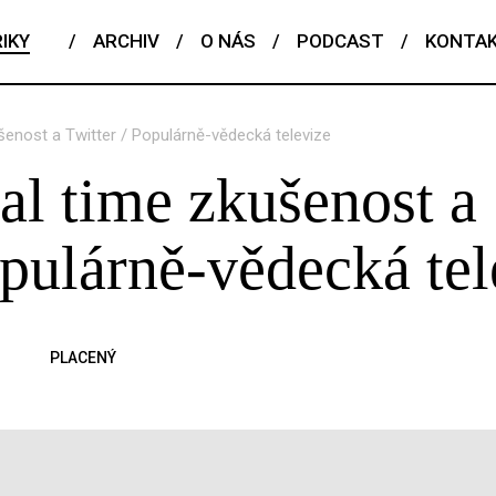
IKY
/
ARCHIV
/
O NÁS
/
PODCAST
/
KONTA
ušenost a Twitter / Populárně-vědecká televize
eal time zkušenost a
opulárně-vědecká tel
PLACENÝ