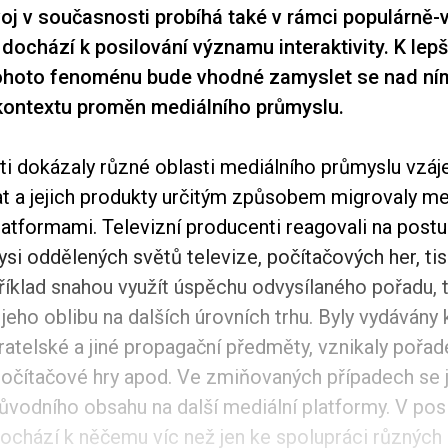
oj v současnosti probíhá také v rámci populárně
 dochází k posilování významu interaktivity. K lep
ohoto fenoménu bude vhodné zamyslet se nad ní
kontextu proměn mediálního průmyslu.
sti dokázaly různé oblasti mediálního průmyslu vzá
t a jejich produkty určitým způsobem migrovaly me
latformami. Televizní producenti reagovali na post
ysi oddělených světů televize, počítačových her, tis
říklad snahou využít úspěchu odvysílaného pořadu, 
 jeho oblibu na dalších úrovních trhu. Byly vydávány
ratelské a jiné propagační předměty, vznikaly pořa
počítačové hry apod. Ve zmiňovaných případech se 
ůvodního obsahu na další mediální platformy. V pos
dochází k něčemu víc než jen ke spolupráci různých