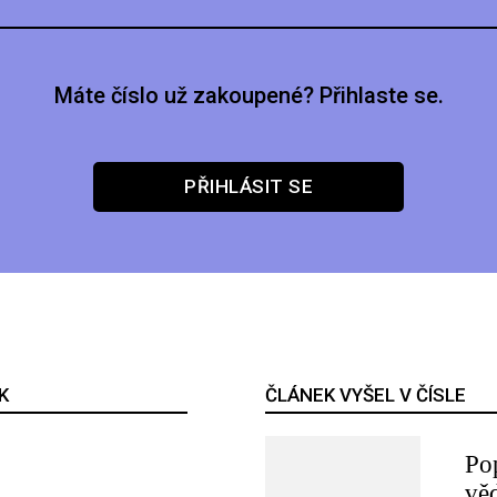
Máte číslo už zakoupené? Přihlaste se.
PŘIHLÁSIT SE
K
ČLÁNEK VYŠEL V ČÍSLE
Po
vě