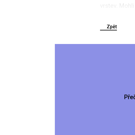
vrstev. Mohli
Zpět
Pře