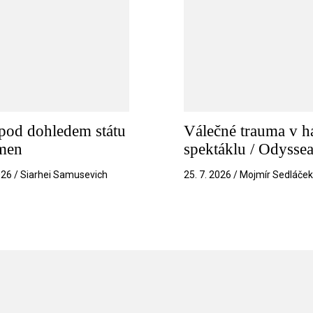
pod dohledem státu
Válečné trauma v h
amen
spektáklu / Odysse
026 / Siarhei Samusevich
25. 7. 2026 / Mojmír Sedláče