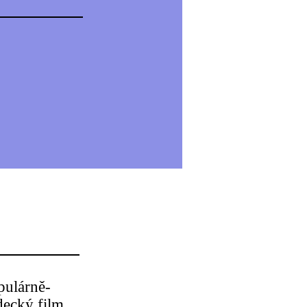
pulárně-
decký film