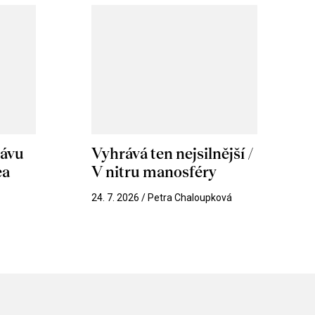
hávu
Vyhrává ten nejsilnější /
ea
V nitru manosféry
k
24. 7. 2026 / Petra Chaloupková