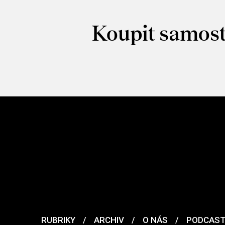
Koupit samost
RUBRIKY
/
ARCHIV
/
O NÁS
/
PODCAS