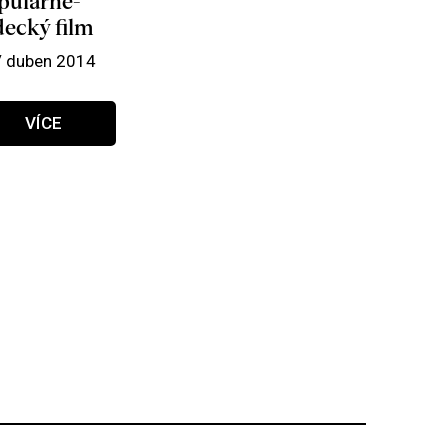
pulárně-
decký film
/ duben 2014
VÍCE