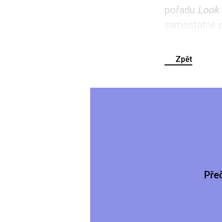
pořadu
Look
samostatné p
Zpět
Pře