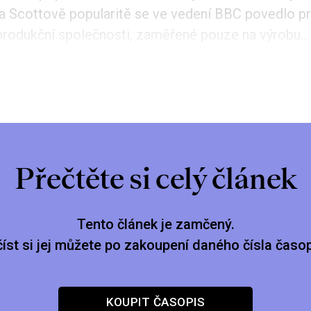
a Scottově popularitě se ve vedení BBC povedlo pr
rodukční společnosti, zaměřené pouze na výrobu...
Přečtěte si celý článek
Tento článek je zamčený.
číst si jej můžete po zakoupení daného čísla časop
KOUPIT ČASOPIS