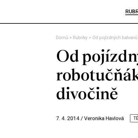
RUBR
Domů
>
Rubriky
>
Od pojízdných balvanů 
Od pojízdn
robotučňáky
divočině
7. 4. 2014 /
Veronika Havlová
T