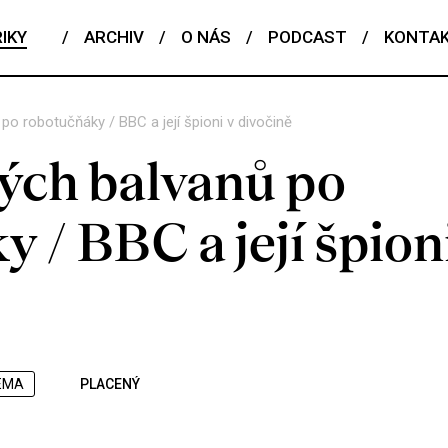
IKY
/
ARCHIV
/
O NÁS
/
PODCAST
/
KONTA
po robotučňáky / BBC a její špioni v divočině
ých balvanů po
 / BBC a její špioni
ÉMA
PLACENÝ