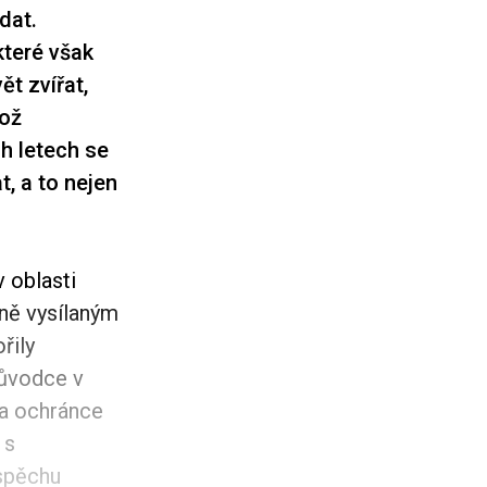
dat.
které však
ět zvířat,
hož
h letech se
, a to nejen
v oblasti
ně vysílaným
řily
ůvodce v
 a ochránce
 s
úspěchu