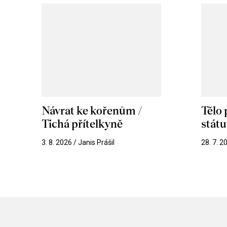
Návrat ke kořenům /
Tělo
Tichá přítelkyně
stát
3. 8. 2026 / Janis Prášil
28. 7. 2