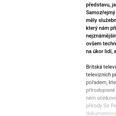
představu, j
Samozřejmý b
měly služebn
který nám př
nejznámějším
ovšem techno
na úkor lidí,
Britská telev
televizních 
pořadem, kter
přírodopisné
něm účinkova
přírody Sir Pe
dokumentován