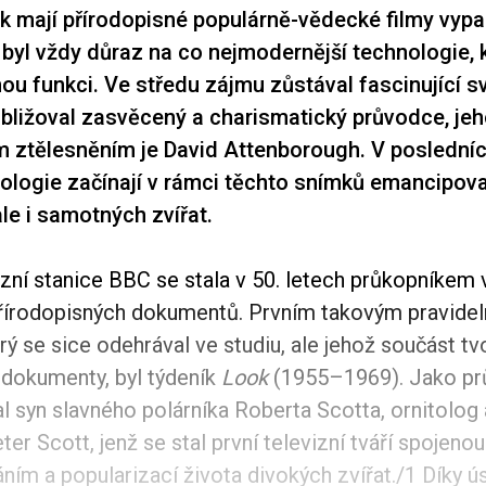
ak mají přírodopisné populárně-vědecké filmy vypa
yl vždy důraz na co nejmodernější technologie, 
ou funkci. Ve středu zájmu zůstával fascinující sv
ibližoval zasvěcený a charismatický průvodce, je
 ztělesněním je David Attenborough. V posledníc
logie začínají v rámci těchto snímků emancipovat
 ale i samotných zvířat.
izní stanice BBC se stala v 50. letech průkopníkem 
přírodopisných dokumentů. Prvním takovým pravidel
ý se sice odehrával ve studiu, ale jehož součást tvo
 dokumenty, byl týdeník
Look
(1955–1969). Jako pr
l syn slavného polárníka Roberta Scotta, ornitolog
ter Scott, jenž se stal první televizní tváří spojenou
ím a popularizací života divokých zvířat./1 Díky 