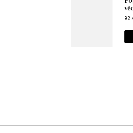
Po
vě
92 