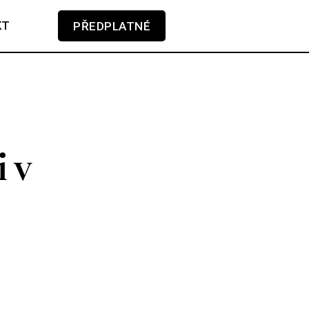
KT
PŘEDPLATNÉ
V košíku zatím nemáte žádné položky.
 v