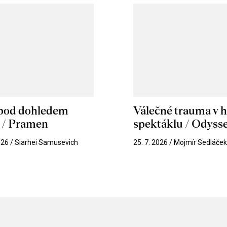
 pod dohledem
Válečné trauma v 
u / Pramen
spektáklu / Odyss
026 / Siarhei Samusevich
25. 7. 2026 / Mojmír Sedláče