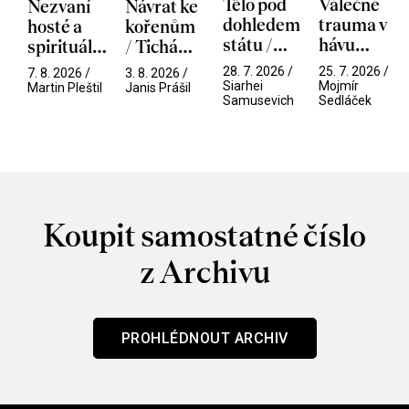
Tělo pod
Válečné
Nezvaní
Návrat ke
dohledem
trauma v
hosté a
kořenům
státu /
hávu
spirituální
/ Tichá
Pramen
spektáklu
narušitelé
přítelkyně
28. 7. 2026 /
25. 7. 2026 /
7. 8. 2026 /
3. 8. 2026 /
/ Odyssea
z vesmíru
Siarhei
Mojmír
Martin Pleštil
Janis Prášil
Samusevich
Sedláček
/ Mouchy
Koupit samostatné číslo
z Archivu
PROHLÉDNOUT ARCHIV