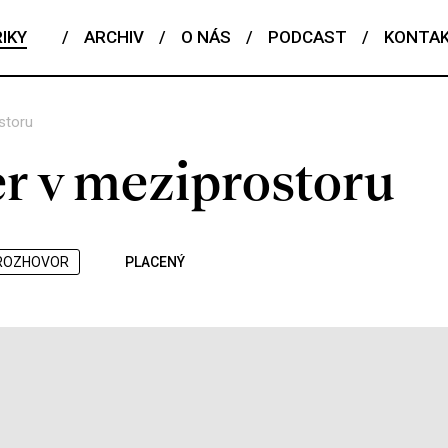
IKY
/
ARCHIV
/
O NÁS
/
PODCAST
/
KONTA
ostoru
er v meziprostoru
ROZHOVOR
PLACENÝ