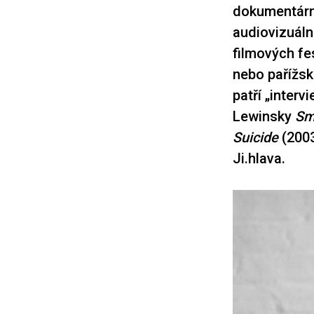
dokumentární
audiovizuáln
filmových fe
nebo pařížsk
patří „interv
Lewinsky
Sma
Suicide
(2003
Ji.hlava.