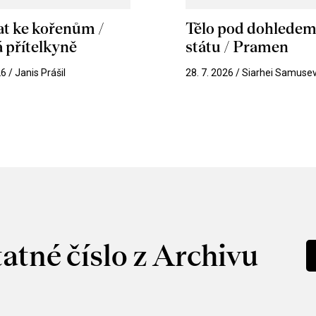
at ke kořenům /
Tělo pod dohlede
 přítelkyně
státu / Pramen
26 / Janis Prášil
28. 7. 2026 / Siarhei Samuse
atné číslo z Archivu