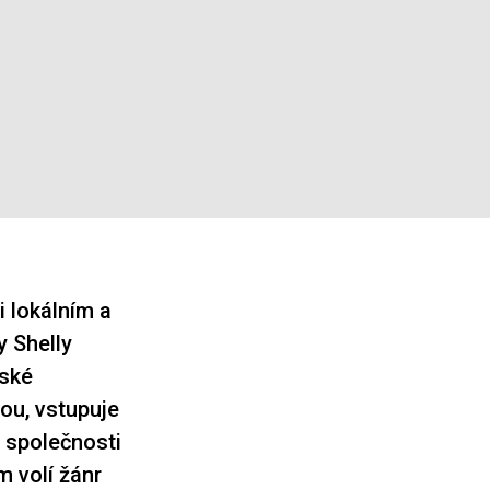
i lokálním a
y Shelly
rské
rou, vstupuje
 společnosti
 volí žánr