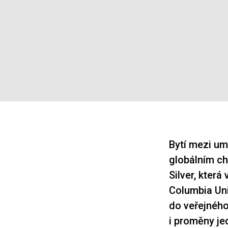
Bytí mezi um
globálním ch
Silver, kter
Columbia Univ
do veřejného
i proměny je