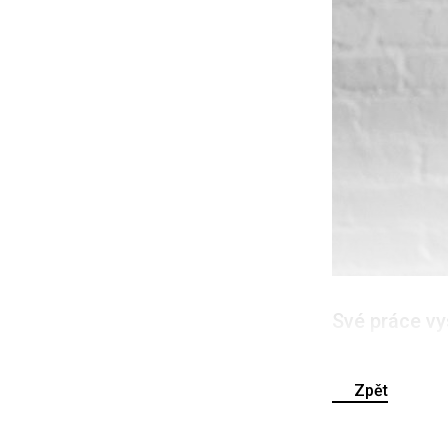
Své práce vy
Zpět