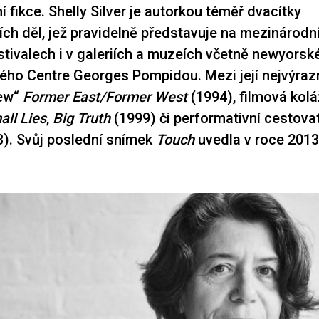
 fikce. Shelly Silver je autorkou téměř dvacítky
ích děl, jež pravidelně představuje na mezinárodn
stivalech i v galeriích a muzeích včetně newyor
ého Centre Georges Pompidou. Mezi její nejvýrazn
iew“
Former East/Former West
(1994), filmová kolá
ll Lies
,
Big Truth
(1999) či performativní cestova
). Svůj poslední snímek
Touch
uvedla v roce 201