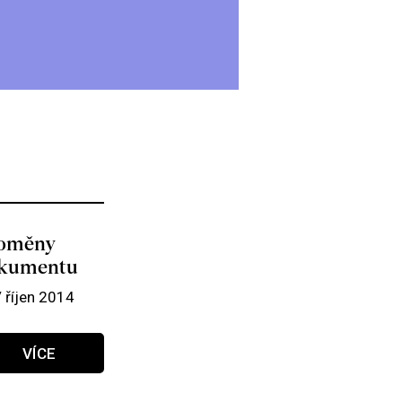
oměny
kumentu
/ říjen 2014
VÍCE