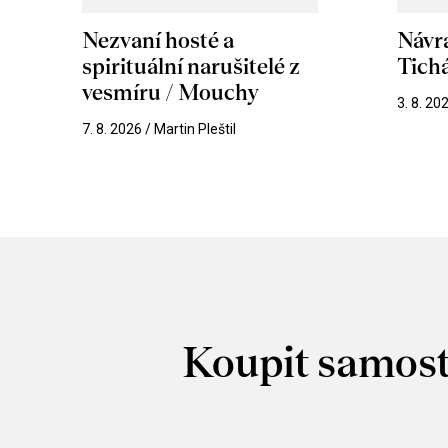
Nezvaní hosté a
Návr
spirituální narušitelé z
Tichá
vesmíru / Mouchy
3. 8. 20
7. 8. 2026 / Martin Pleštil
Koupit samost