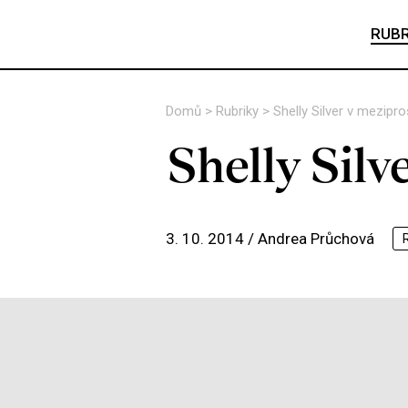
RUBR
Domů
>
Rubriky
>
Shelly Silver v mezipr
Shelly Silv
3. 10. 2014 /
Andrea Průchová