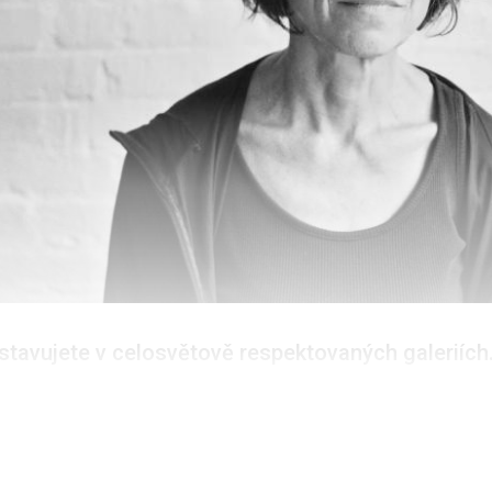
stavujete v celosvětově respektovaných galeriích..