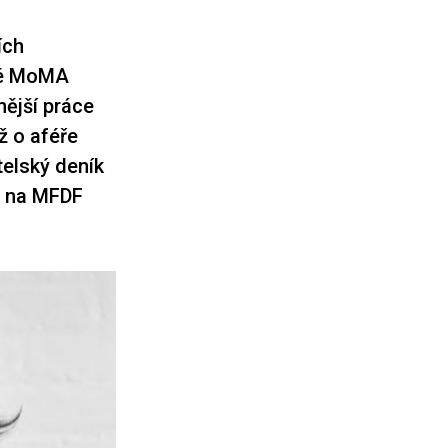
ích
ské MoMA
ější práce
ž o aféře
telský deník
3 na MFDF