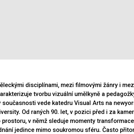
ěleckými disciplínami, mezi filmovými žánry i mez
arakterizuje tvorbu vizuální umělkyně a pedagožk
á v současnosti vede katedru Visual Arts na newyo
ersity. Od raných 90. let, v pozici před i za kame
 prostoru, v němž sleduje momenty transformace
dnání jedince mimo soukromou sféru. Často přitom