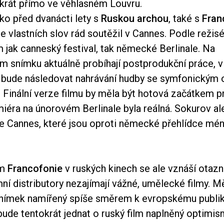
krát přímo ve věhlasném Louvru.
ko před dvanácti lety s
Ruskou archou
, také s
Fran
 vlastních slov rád soutěžil v Cannes. Podle režisé
m jak canneský festival, tak německé Berlinale. Na
m snímku aktuálně probíhají postprodukční práce, v
ě bude následovat nahrávání hudby se symfonickým
Finální verze filmu by měla být hotová začátkem p
iéra na únorovém Berlinale byla reálná. Sokurov al
e Cannes, které jsou oproti německé přehlídce mén
ím
Francofonie
v ruských kinech se ale vznáší otazn
í distributory nezajímají vážné, umělecké filmy. Mě
 snímek namířený spíše směrem k evropskému publik
bude tentokrát jednat o ruský film naplněný optimi