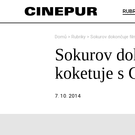
RUBR
Domů
>
Rubriky
>
Sokurov dokončuje fil
Sokurov do
koketuje s 
7. 10. 2014