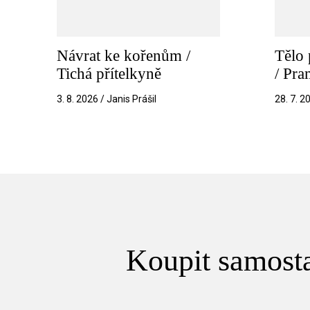
Návrat ke kořenům /
Tělo 
Tichá přítelkyně
/ Pr
3. 8. 2026 / Janis Prášil
28. 7. 2
Koupit samosta