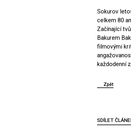
Sokurov letos
celkem 80 am
Začínající tv
Bakurem Bak
filmovými kri
angažovanost 
každodenní z
Zpět
SDÍLET ČLÁNE