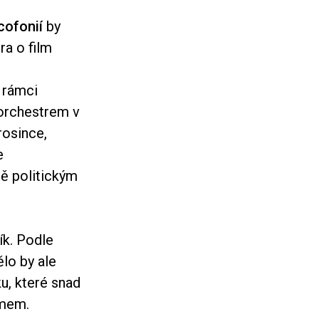
cofonií
by
ra o film
 rámci
 orchestrem v
rosince,
e
ě politickým
ík. Podle
lo by ale
u, které snad
smem.