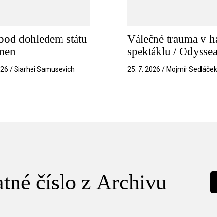
pod dohledem státu
Válečné trauma v h
amen
spektáklu / Odysse
026 / Siarhei Samusevich
25. 7. 2026 / Mojmír Sedláče
tné číslo z Archivu