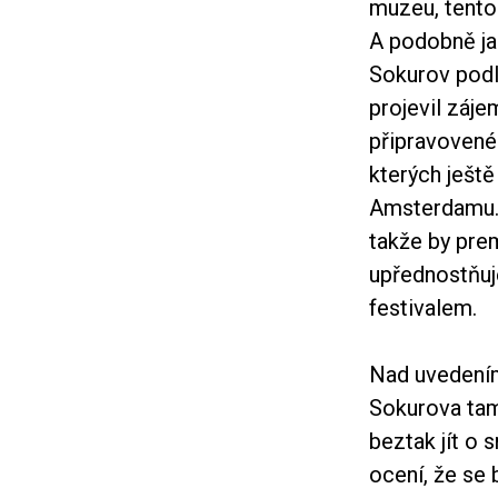
muzeu, tento
A podobně ja
Sokurov podle
projevil záje
připravovené
kterých ješt
Amsterdamu. 
takže by prem
upřednostňuj
festivalem.
Nad uveden
Sokurova tamn
beztak jít o
ocení, že se 