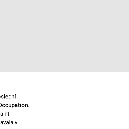
oslední
Occupation
.
aint-
ávala v