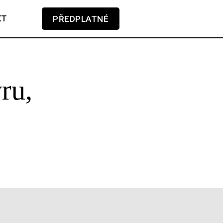
KT
PŘEDPLATNÉ
V košíku zatím nemáte žádné položky.
ru,