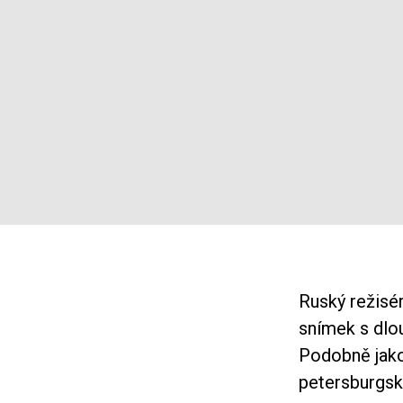
Ruský režisé
snímek s dl
Podobně jak
petersburgsk