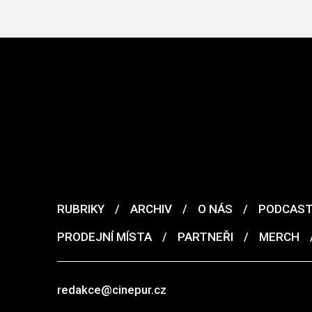
RUBRIKY
/
ARCHIV
/
O NÁS
/
PODCAS
PRODEJNÍ MÍSTA
/
PARTNEŘI
/
MERCH
redakce@cinepur.cz