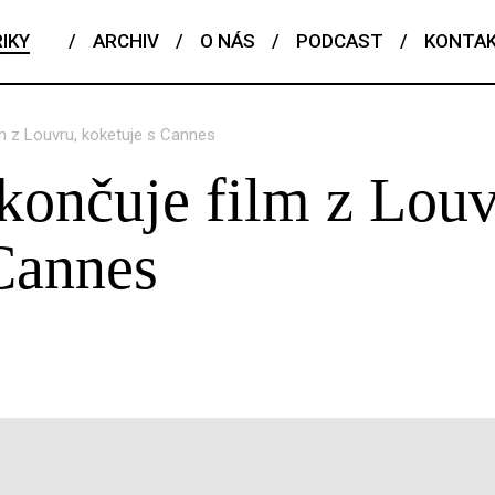
IKY
/
ARCHIV
/
O NÁS
/
PODCAST
/
KONTA
m z Louvru, koketuje s Cannes
končuje film z Louv
Cannes