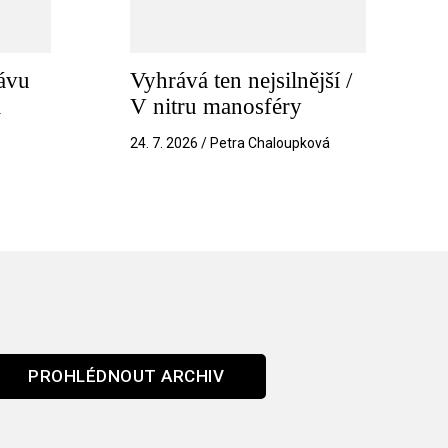
ávu
Vyhrává ten nejsilnější /
a
V nitru manosféry
k
24. 7. 2026 / Petra Chaloupková
PROHLÉDNOUT ARCHIV