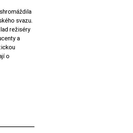
á shromáždila
ského svazu.
lad režiséry
centy a
tickou
jí o