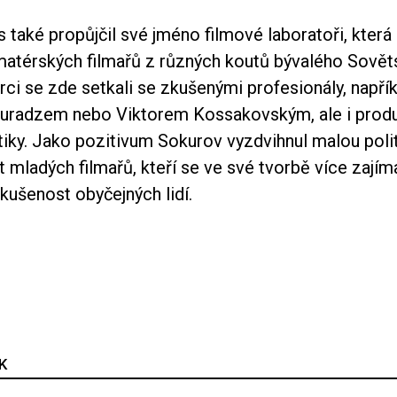
 také propůjčil své jméno filmové laboratoři, kter
atérských filmařů z různých koutů bývalého Sovět
ůrci se zde setkali se zkušenými profesionály, napřík
uradzem nebo Viktorem Kossakovským, ale i produ
tiky. Jako pozitivum Sokurov vyzdvihnul malou poli
mladých filmařů, kteří se ve své tvorbě více zajíma
kušenost obyčejných lidí.
K