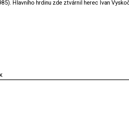
85). Hlavního hrdinu zde ztvárnil herec Ivan Vyskoči
K