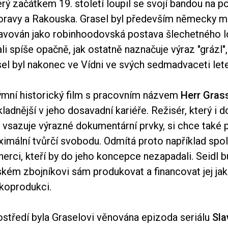
erý začátkem 19. století loupil se svojí bandou na p
Moravy a Rakouska. Grasel byl především německy m
lavován jako robinhoodovská postava šlechetného l
ali spíše opačně, jak ostatně naznačuje výraz "grázl"
asel byl nakonec ve Vídni ve svých sedmadvaceti le
ýmní historický film s pracovním názvem
Herr Gras
ladnější v jeho dosavadní kariéře. Režisér, který i 
ů vsazuje výrazné dokumentární prvky, si chce také p
imální tvůrčí svobodu. Odmítá proto například spo
rci, kteří by do jeho koncepce nezapadali. Seidl b
kém zbojníkovi sám produkovat a financovat jej ja
koprodukci.
středí byla Graselovi věnována epizoda seriálu
Sla