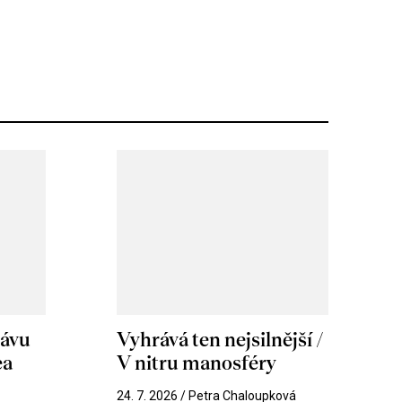
hávu
Vyhrává ten nejsilnější /
ea
V nitru manosféry
k
24. 7. 2026 / Petra Chaloupková