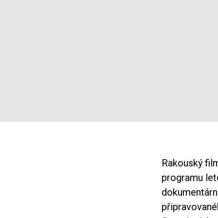
Rakouský fil
programu leto
dokumentární
připravovanéh