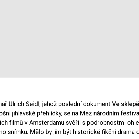
mař Ulrich Seidl, jehož poslední dokument
Ve sklep
šní jihlavské přehlídky, se na Mezinárodním festiva
ch filmů v Amsterdamu svěřil s podrobnostmi ohl
o snímku. Mělo by jím být historické fikční drama 