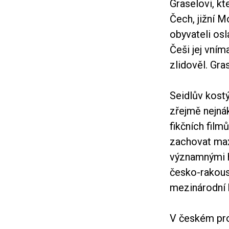
Graselovi, kt
Čech, jižní 
obyvateli os
Češi jej vním
zlidověl. Gr
Seidlův kost
zřejmě nejnák
fikčních film
zachovat max
významnými he
česko-rakous
mezinárodní 
V českém pro