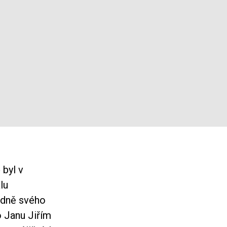
ě
byl v
lu
edně svého
o Janu Jiřím