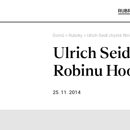
RUBR
Domů
>
Rubriky
>
Ulrich Seidl chystá f
Ulrich Seid
Robinu Ho
25. 11. 2014