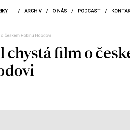
IKY
/
ARCHIV
/
O NÁS
/
PODCAST
/
KONTA
ilm o českém Robinu Hoodovi
l chystá film o čes
odovi