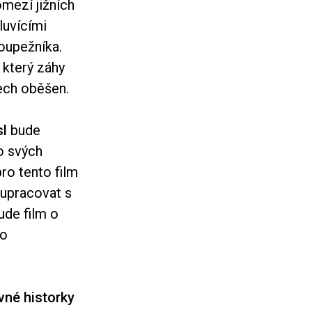
omezí jižních
luvícími
oupežníka.
, který záhy
tech oběšen.
sl
bude
do svých
ro tento film
lupracovat s
ude film o
ko
vné historky