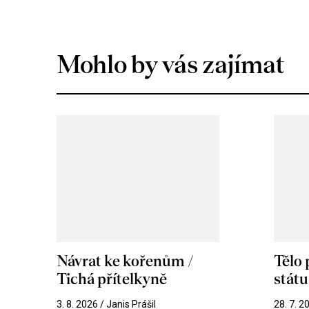
Mohlo by vás zajímat
Návrat ke kořenům /
Tělo
Tichá přítelkyně
stát
3. 8. 2026 / Janis Prášil
28. 7. 2