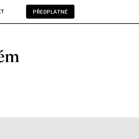
KT
PŘEDPLATNÉ
V košíku zatím nemáte žádné položky.
kém