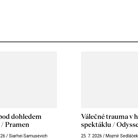
 pod dohledem
Válečné trauma v 
u / Pramen
spektáklu / Odyss
026 / Siarhei Samusevich
25. 7. 2026 / Mojmír Sedláče