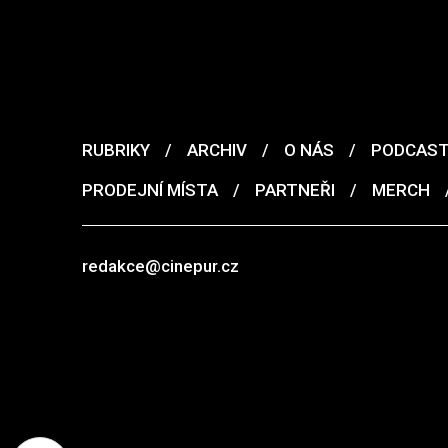
RUBRIKY
/
ARCHIV
/
O NÁS
/
PODCAS
PRODEJNÍ MÍSTA
/
PARTNEŘI
/
MERCH
redakce@cinepur.cz