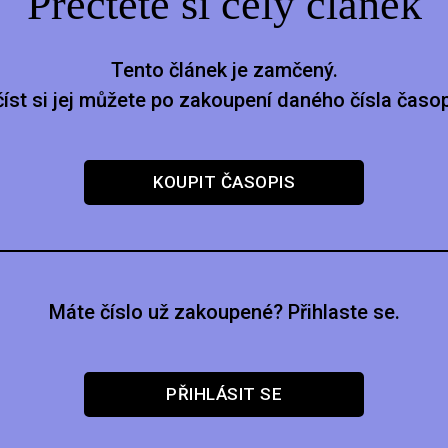
Přečtěte si celý článek
Tento článek je zamčený.
číst si jej můžete po zakoupení daného čísla časop
KOUPIT ČASOPIS
Máte číslo už zakoupené? Přihlaste se.
PŘIHLÁSIT SE