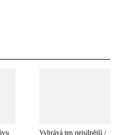
ávu
Vyhrává ten nejsilnější /