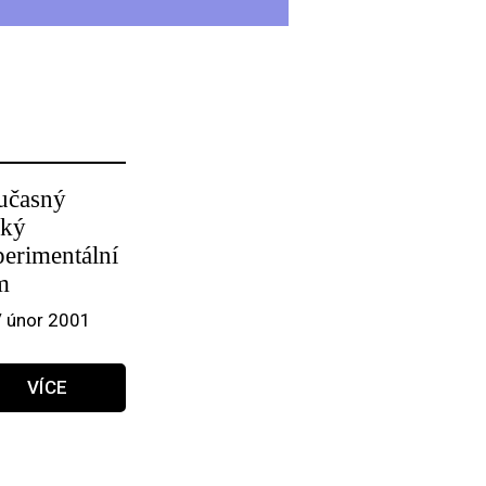
učasný
ský
perimentální
m
/ únor 2001
VÍCE