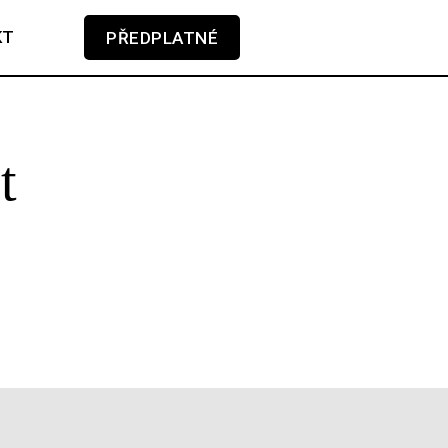
KT
PŘEDPLATNÉ
V košíku zatím nemáte žádné položky.
t