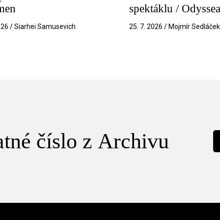
amen
spektáklu / Odysse
026 / Siarhei Samusevich
25. 7. 2026 / Mojmír Sedláče
tné číslo z Archivu