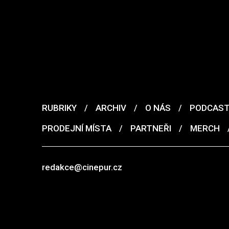
RUBRIKY
/
ARCHIV
/
O NÁS
/
PODCAS
PRODEJNÍ MÍSTA
/
PARTNEŘI
/
MERCH
redakce@cinepur.cz