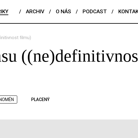
IKY
/
ARCHIV
/
O NÁS
/
PODCAST
/
KONTA
nitivnost filmu)
su ((ne)definitivnos
NOMÉN
PLACENÝ