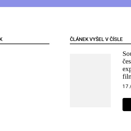
K
ČLÁNEK VYŠEL V ČÍSLE
So
če
ex
fil
17 