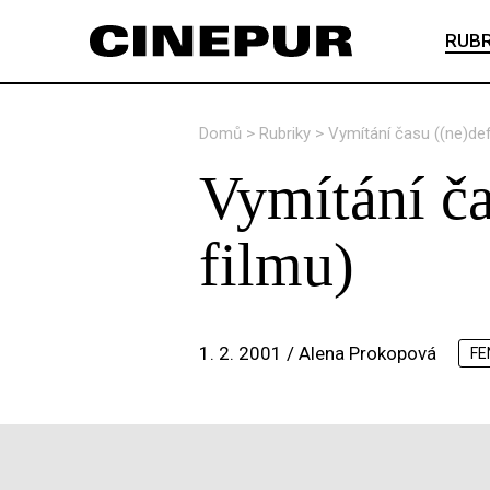
RUBR
Domů
>
Rubriky
>
Vymítání času ((ne)defi
Vymítání ča
filmu)
1. 2. 2001 /
Alena Prokopová
FE