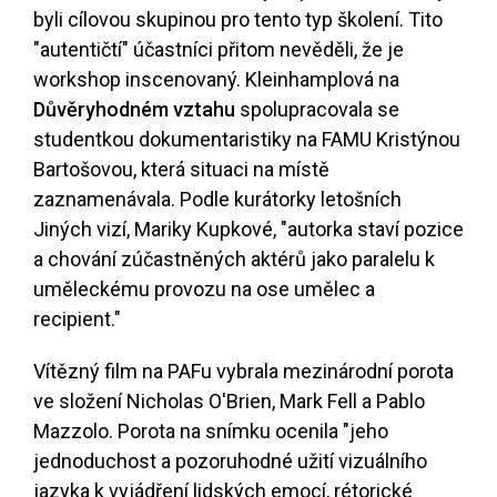
byli cílovou skupinou pro tento typ školení. Tito
"autentičtí" účastníci přitom nevěděli, že je
workshop inscenovaný. Kleinhamplová na
Důvěryhodném vztahu
spolupracovala se
studentkou dokumentaristiky na FAMU Kristýnou
Bartošovou, která situaci na místě
zaznamenávala. Podle kurátorky letošních
Jiných vizí, Mariky Kupkové, "autorka staví pozice
a chování zúčastněných aktérů jako paralelu k
uměleckému provozu na ose umělec a
recipient."
Vítězný film na PAFu vybrala mezinárodní porota
ve složení Nicholas O'Brien, Mark Fell a Pablo
Mazzolo. Porota na snímku ocenila "jeho
jednoduchost a pozoruhodné užití vizuálního
jazyka k vyjádření lidských emocí, rétorické