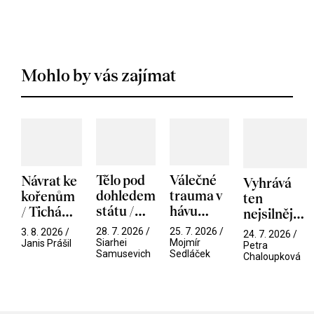
Mohlo by vás zajímat
Tělo pod
Válečné
Návrat ke
Vyhrává
dohledem
trauma v
kořenům
ten
státu /
hávu
/ Tichá
nejsilnější
Pramen
spektáklu
přítelkyně
/ V nitru
28. 7. 2026 /
25. 7. 2026 /
3. 8. 2026 /
24. 7. 2026 /
/ Odyssea
Siarhei
Mojmír
manosféry
Janis Prášil
Petra
Samusevich
Sedláček
Chaloupková