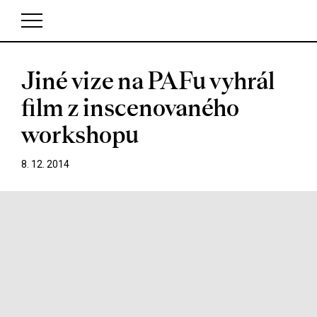
Jiné vize na PAFu vyhrál
V košíku zatím nemáte žádné položky.
film z inscenovaného
workshopu
8. 12. 2014