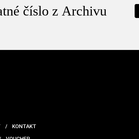
tné číslo z Archivu
T
/
KONTAKT
/
VOUCHER