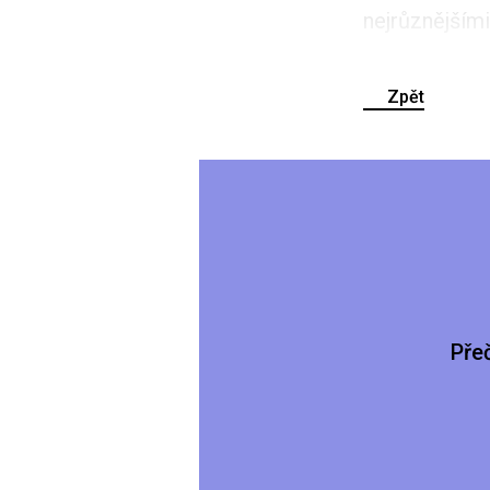
nejrůznějšími
Zpět
Pře