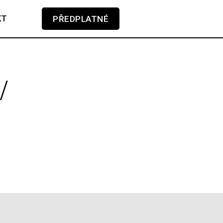
KT
PŘEDPLATNÉ
V košíku zatím nemáte žádné položky.
/