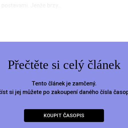
 postavami. Jenže brzy...
Přečtěte si celý článek
Tento článek je zamčený.
číst si jej můžete po zakoupení daného čísla časop
KOUPIT ČASOPIS