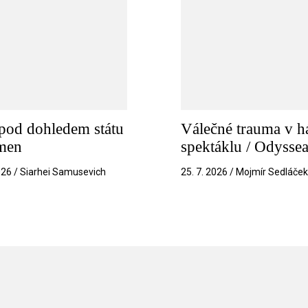
pod dohledem státu
Válečné trauma v h
amen
spektáklu / Odysse
026 / Siarhei Samusevich
25. 7. 2026 / Mojmír Sedláče