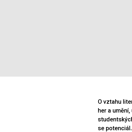
O vztahu lit
her a umění,
studentských 
se potenciál