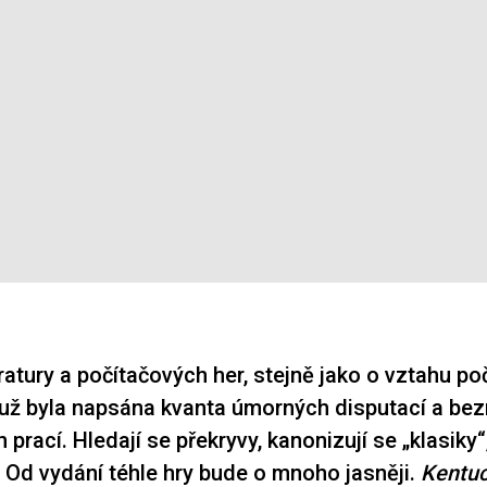
eratury a počítačových her, stejně jako o vztahu p
 už byla napsána kvanta úmorných disputací a be
prací. Hledají se překryvy, kanonizují se „klasiky
. Od vydání téhle hry bude o mnoho jasněji.
Kentuc