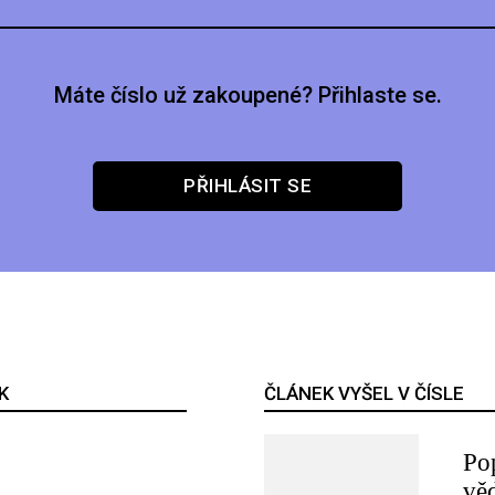
Máte číslo už zakoupené? Přihlaste se.
PŘIHLÁSIT SE
K
ČLÁNEK VYŠEL V ČÍSLE
Po
vě