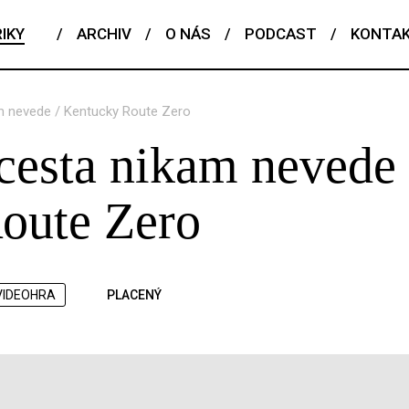
IKY
/
ARCHIV
/
O NÁS
/
PODCAST
/
KONTA
am nevede / Kentucky Route Zero
 cesta nikam nevede 
oute Zero
VIDEOHRA
PLACENÝ