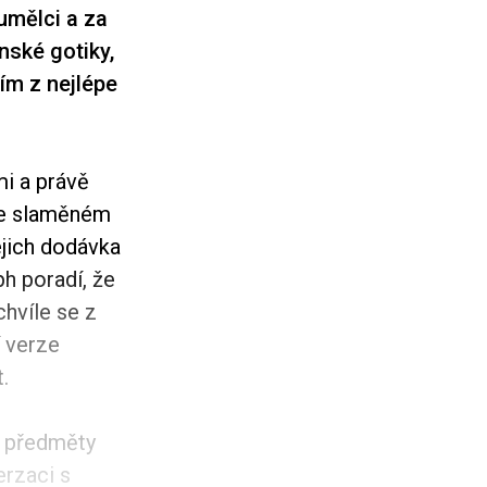
 umělci a za
anské gotiky,
ím z nejlépe
i a právě
ve slaměném
ejich dodávka
h poradí, že
chvíle se z
 verze
.
a předměty
rzaci s