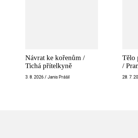
Návrat ke kořenům /
Tělo 
Tichá přítelkyně
/ Pr
3. 8. 2026 / Janis Prášil
28. 7. 2