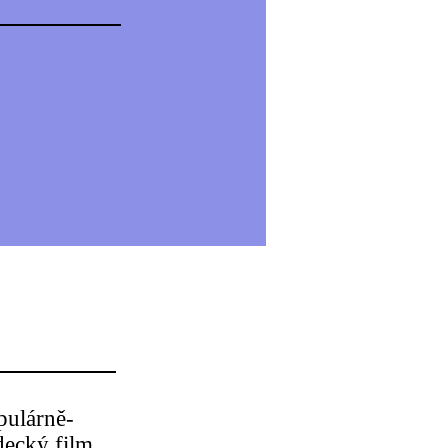
pulárně-
decký film