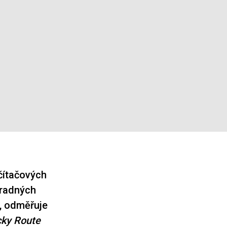
očítačových
zradných
“, odměřuje
ky Route