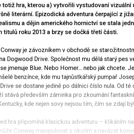
 totiž hra, kterou a) vytvořili vystudovaní vizuální
šně literární. Epizodická adventura čerpající z již
alismu a dějin amerického hornictví se stala jedn
titulů roku 2013 a brzy se dočká třetí části.
a Conway je závozníkem v obchodě se starožitnostm
 na Dogwood Drive. Společnost mu dělá starý pes 
 se jmenuje Blue. Nebo Homer… nebo jak chcete. J
mšelé benzínce, kde mu tajnůstkářský pumpař Josep
ive se dostane jedině po dálnici číslo nula. Od té 
í stává především záminka pro zkoumání fantaskní
ntucky, kde nejen sovy nejsou tím, čím se zdají být
led hra připomíná klasickou adventuru – klikáním n
ůže Conway manipulovat s okolím a navázat konve