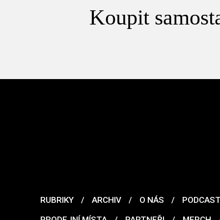
Koupit samosta
RUBRIKY
/
ARCHIV
/
O NÁS
/
PODCAS
PRODEJNÍ MÍSTA
/
PARTNEŘI
/
MERCH