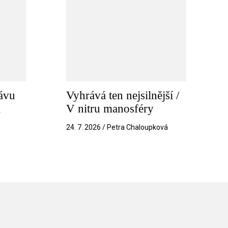
ávu
Vyhrává ten nejsilnější /
a
V nitru manosféry
k
24. 7. 2026 / Petra Chaloupková