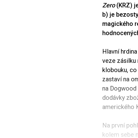
Zero
(KRZ) je
b) je bezosty
magického re
hodnocených 
Hlavní hrdin
veze zásilku
klobouku, co
zastaví na o
na Dogwood Dr
dodávky zbož
amerického Ke
Na první poh
kolem sebe m