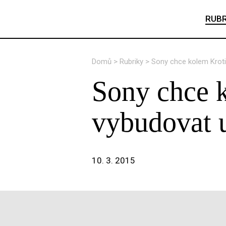
RUBR
Domů
>
Rubriky
>
Sony chce kolem Kroti
Sony chce 
vybudovat 
10. 3. 2015