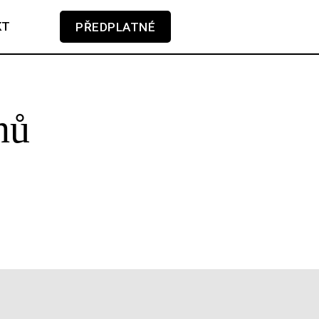
KT
PŘEDPLATNÉ
V košíku zatím nemáte žádné položky.
hů