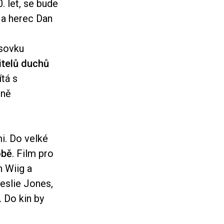
. let, se bude
a a herec Dan
ksovku
itelů duchů
ítá s
lně
i. Do velké
obě
. Film pro
n Wiig a
eslie Jones,
. Do kin by