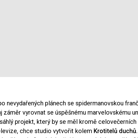
po nevydařených plánech se spidermanovskou fran
j záměr vyrovnat se úspěšnému marvelovskému un
áhlý projekt, který by se měl kromě celovečerních 
elevize, chce studio vytvořit kolem
Krotitelů duchů