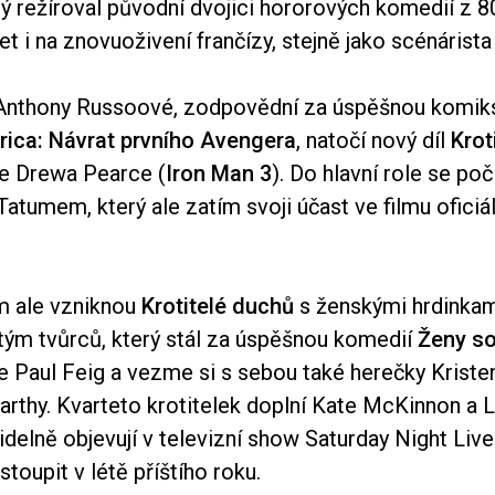
ý režíroval původní dvojici hororových komedií z 80
t i na znovuoživení frančízy, stejně jako scénárist
 Anthony Russoové, zodpovědní za úspěšnou komi
ica: Návrat prvního Avengera
, natočí nový díl
Krot
e Drewa Pearce (
Iron Man 3
). Do hlavní role se poč
tumem, který ale zatím svoji účast ve filmu oficiá
m ale vzniknou
Krotitelé duchů
s ženskými hrdinkam
 tým tvůrců, který stál za úspěšnou komedií
Ženy s
e Paul Feig a vezme si s sebou také herečky Kriste
rthy. Kvarteto krotitelek doplní Kate McKinnon a L
idelně objevují v televizní show Saturday Night Live
toupit v létě příštího roku.