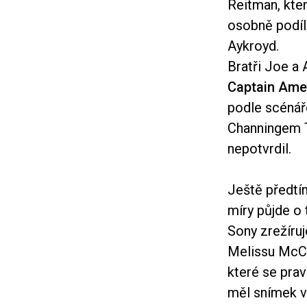
Reitman, kter
osobně podíle
Aykroyd.
Bratři Joe a
Captain Amer
podle scénář
Channingem Ta
nepotvrdil.
Ještě předtí
míry půjde o
Sony zrežíruj
Melissu McCa
které se prav
měl snímek vs