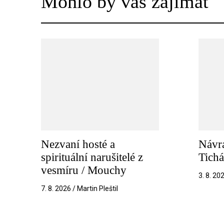
Mohlo by vás zajímat
Nezvaní hosté a
Návra
spirituální narušitelé z
Tichá
vesmíru / Mouchy
3. 8. 20
7. 8. 2026 / Martin Pleštil