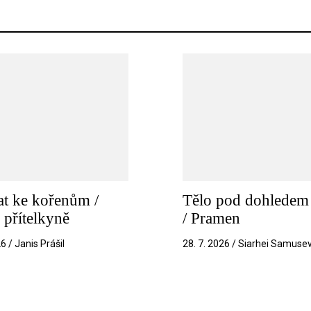
t ke kořenům /
Tělo pod dohledem 
 přítelkyně
/ Pramen
26 / Janis Prášil
28. 7. 2026 / Siarhei Samuse