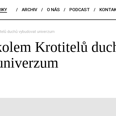
IKY
/
ARCHIV
/
O NÁS
/
PODCAST
/
KONTA
telů duchů vybudovat univerzum
kolem Krotitelů duc
univerzum