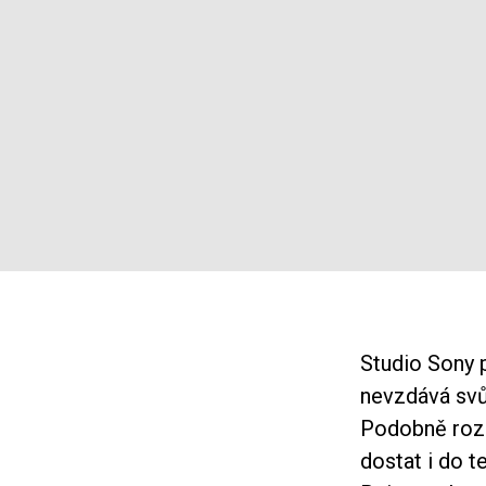
Studio Sony 
nevzdává svů
Podobně rozs
dostat i do t