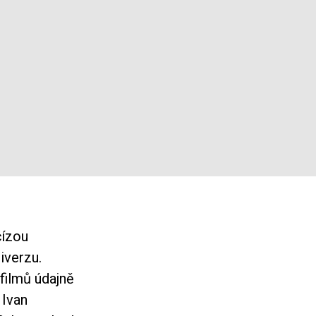
čízou
iverzu.
filmů údajně
. Ivan