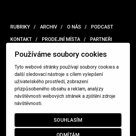
RUBRIKY
ARCHIV
O NÁS
PODCAST
KONTAKT
PRODEJNÍ MÍSTA
PARTNEŘI
MERCH
VOUCHER
Používáme soubory cookies
Tyto webové stránky používají soubory cookies a
Ochrana osobních údajů
/
Obchodní podmínky
další sledovací nástroje s cílem vylepšení
uživatelského prostředí, zobrazení
přizpůsobeného obsahu a reklam, analýzy
redakce@cinepur.cz
návštěvnosti webových stránek a zjištění zdroje
návštěvnosti.
SOUHLASÍM
ODMÍTÁM