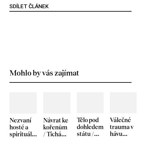
SDÍLET ČLÁNEK
Mohlo by vás zajímat
Tělo pod
Válečné
Nezvaní
Návrat ke
dohledem
trauma v
hosté a
kořenům
státu /
hávu
spirituální
/ Tichá
Pramen
spektáklu