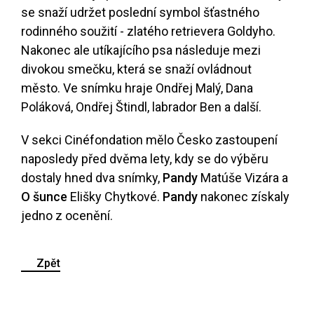
se snaží udržet poslední symbol šťastného
rodinného soužití - zlatého retrievera Goldyho.
Nakonec ale utíkajícího psa následuje mezi
divokou smečku, která se snaží ovládnout
město. Ve snímku hraje Ondřej Malý, Dana
Poláková, Ondřej Štindl, labrador Ben a další.
V sekci Cinéfondation mělo Česko zastoupení
naposledy před dvěma lety, kdy se do výběru
dostaly hned dva snímky,
Pandy
Matúše Vizára a
O šunce
Elišky Chytkové.
Pandy
nakonec získaly
jedno z ocenění.
Zpět