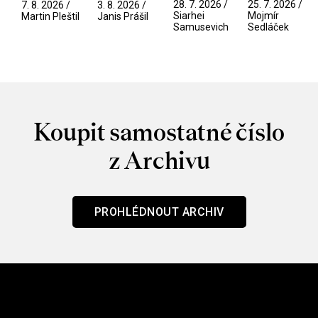
narušitelé
přítelkyně
28. 7. 2026 /
25. 7. 2026 /
7. 8. 2026 /
3. 8. 2026 /
/ Odyssea
z vesmíru
Siarhei
Mojmír
Martin Pleštil
Janis Prášil
Samusevich
Sedláček
/ Mouchy
Koupit samostatné číslo
z Archivu
PROHLÉDNOUT ARCHIV