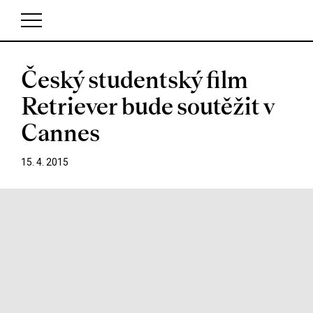
Český studentský film
V košíku zatím nemáte žádné položky.
Retriever bude soutěžit v
Cannes
15. 4. 2015