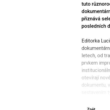
tuto různorod
dokumentární
přiznává sel
posledních dv
Editorka Luci
dokumentární
letech, od t
prvkem impro
institucionál
otevírají nov
dokumentu, v
sestavením ty
Zpět