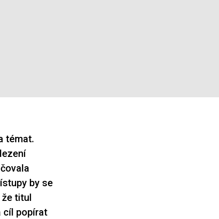
a témat.
lezení
ačovala
řístupy by se
že titul
cíl popírat