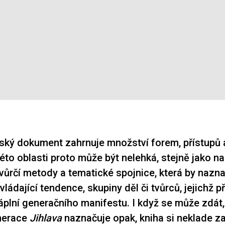
ký dokument zahrnuje množství forem, přístupů 
této oblasti proto může být nelehká, stejně jako na
vůrčí metody a tematické spojnice, která by nazn
vládající tendence, skupiny děl či tvůrců, jejichž p
áplní generačního manifestu. I když se může zdát, 
nerace
Jihlava
naznačuje opak, kniha si neklade za 