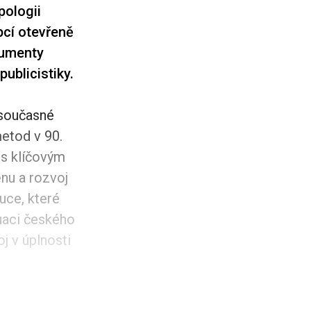
pologii
pcí otevřeně
kumenty
publicistiky.
 současné
etod v 90.
 s klíčovým
nu a rozvoj
uce, které
tuaci českého
j v úplnosti