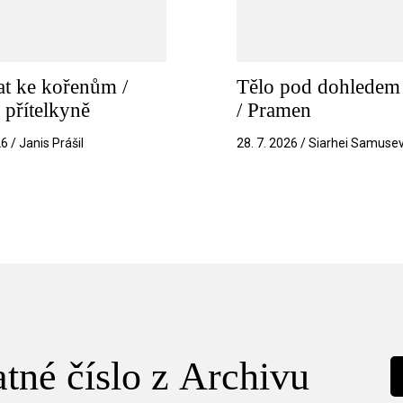
t ke kořenům /
Tělo pod dohledem 
 přítelkyně
/ Pramen
26 / Janis Prášil
28. 7. 2026 / Siarhei Samuse
tné číslo z Archivu