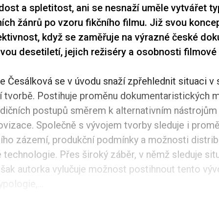
ost a spletitost, ani se nesnaží uměle vytvářet ty
ch žánrů po vzoru fikčního filmu. Již svou konce
ektivnost, když se zaměřuje na výrazné české do
ou desetiletí, jejich režiséry a osobnosti filmové 
e Česálková se v úvodu snaží zpřehlednit situaci v
 tvorbě. Postihuje proměnu dokumentaristických m
radičních postupů směrem k alternativním nástrojům
vizace. Společně s vývojem tvorby sleduje i promě
ního zázemí, produkční podmínky a možnosti distrib
é technologie. Přes široký záběr, v němž sleduje si
šak autorka vylučuje možnost postihnout tento vývo
pologie,...