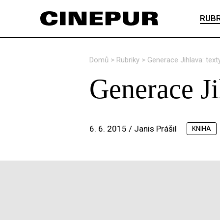
RUBR
Domů
>
Rubriky
>
Generace Jihlava: text
Generace Ji
6. 6. 2015 /
Janis Prášil
KNIHA