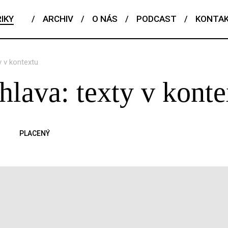
IKY
/
ARCHIV
/
O NÁS
/
PODCAST
/
KONTA
y v kontextu
hlava: texty v konte
PLACENÝ