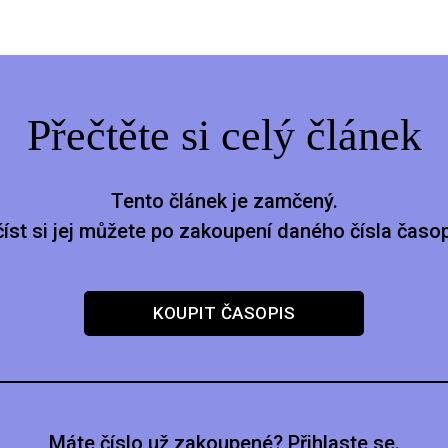
Přečtěte si celý článek
Tento článek je zamčený.
číst si jej můžete po zakoupení daného čísla časop
KOUPIT ČASOPIS
Máte číslo už zakoupené? Přihlaste se.