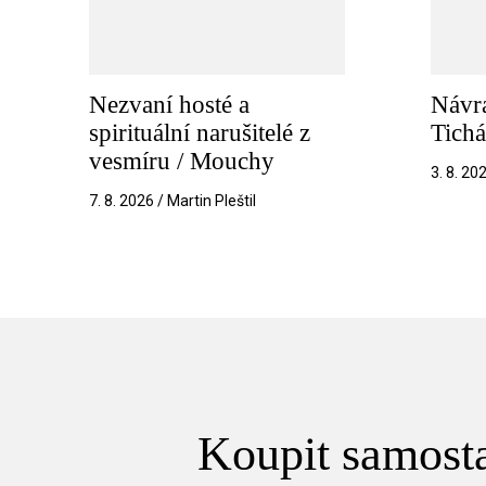
Nezvaní hosté a
Návra
spirituální narušitelé z
Tichá
vesmíru / Mouchy
3. 8. 20
7. 8. 2026 / Martin Pleštil
Koupit samosta