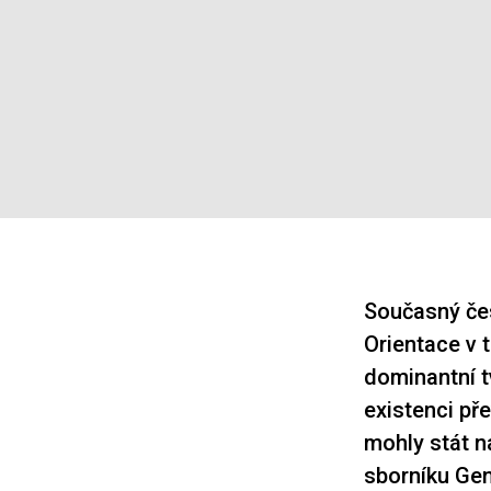
Současný čes
Orientace v 
dominantní t
existenci pře
mohly stát n
sborníku Ge