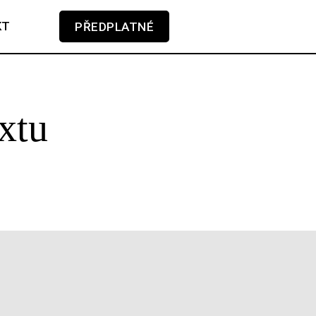
KT
PŘEDPLATNÉ
V košíku zatím nemáte žádné položky.
xtu