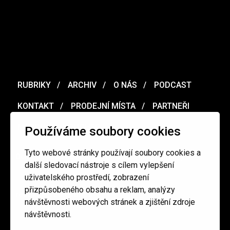
RUBRIKY
ARCHIV
O NÁS
PODCAST
KONTAKT
PRODEJNÍ MÍSTA
PARTNEŘI
MERCH
VOUCHER
Používáme soubory cookies
Tyto webové stránky používají soubory cookies a
Ochrana osobních údajů
/
Obchodní podmínky
další sledovací nástroje s cílem vylepšení
uživatelského prostředí, zobrazení
přizpůsobeného obsahu a reklam, analýzy
redakce@cinepur.cz
návštěvnosti webových stránek a zjištění zdroje
návštěvnosti.