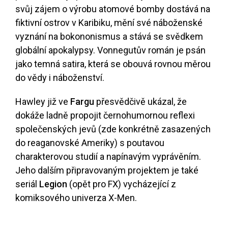
svůj zájem o výrobu atomové bomby dostává na
fiktivní ostrov v Karibiku, mění své náboženské
vyznání na bokononismus a stává se svědkem
globální apokalypsy. Vonnegutův román je psán
jako temná satira, která se obouvá rovnou měrou
do vědy i náboženství.
Hawley již ve
Fargu
přesvědčivě ukázal, že
dokáže ladně propojit černohumornou reflexi
společenských jevů (zde konkrétně zasazených
do reaganovské Ameriky) s poutavou
charakterovou studií a napínavým vyprávěním.
Jeho dalším připravovaným projektem je také
seriál
Legion
(opět pro FX) vycházející z
komiksového univerza X-Men.