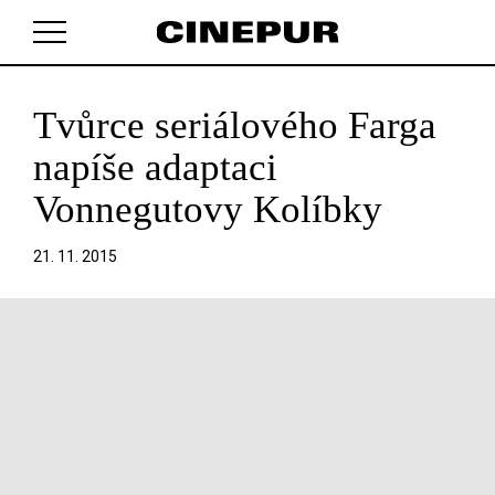
Tvůrce seriálového Farga
V košíku zatím nemáte žádné položky.
napíše adaptaci
Vonnegutovy Kolíbky
21. 11. 2015