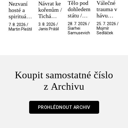
Tělo pod
Válečné
Návrat ke
Nezvaní
dohledem
trauma v
kořenům /
hosté a
státu /
hávu
Tichá
spirituální
Pramen
spektáklu
přítelkyně
narušitelé
28. 7. 2026 /
25. 7. 2026 /
3. 8. 2026 /
7. 8. 2026 /
/ Odyssea
z vesmíru
Siarhei
Mojmír
Janis Prášil
Martin Pleštil
Samusevich
Sedláček
/ Mouchy
Koupit samostatné číslo
z Archivu
PROHLÉDNOUT ARCHIV