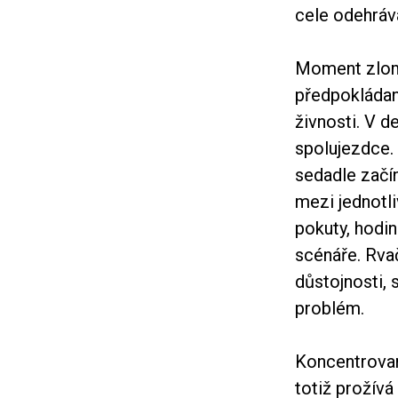
cele odehráv
Moment zlomu
předpokládan
živnosti. V d
spolujezdce.
sedadle začí
mezi jednotl
pokuty, hodi
scénáře. Rvač
důstojnosti, 
problém.
Koncentrovan
totiž prožívá