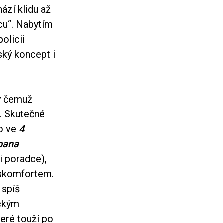
ází klidu až
cu“. Nabytím
olicii
ský koncept i
ky čemuž
a. Skutečné
ko ve
4
pana
i poradce),
diskomfortem.
 spíš
ickým
eré touží po