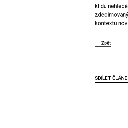
klidu nehled
zdecimovanýc
kontextu nov
Zpět
SDÍLET ČLÁNE