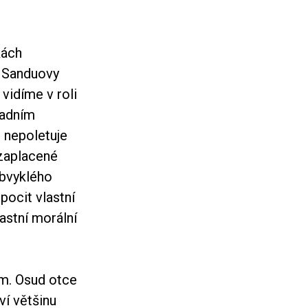
kách
y Sanduovy
 vidíme v roli
zadním
 nepoletuje
ezaplacené
obvyklého
pocit vlastní
lastní morální
m. Osud otce
ví většinu