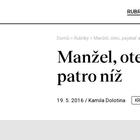
RUBR
Domů
>
Rubriky
>
Manžel, otec, pejskař a
Manžel, ote
patro níž
19. 5. 2016 /
Kamila Dolotina
KR