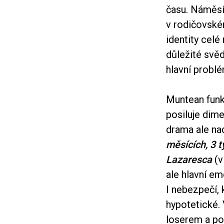
času. Náměsíč
v rodičovské
identity celé
důležité svě
hlavní problé
Muntean funkč
posiluje dime
drama ale nad
měsících, 3 
Lazaresca
(v
ale hlavní em
I nebezpečí, 
hypotetické. 
loserem a po