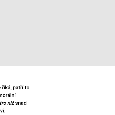
říká, patří to
morální
tro níž
snad
ví.