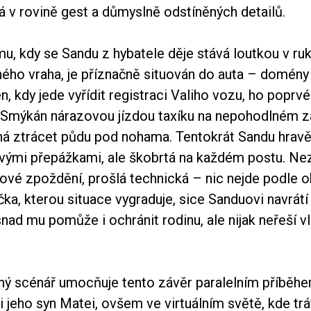
á v rovině gest a důmyslně odstíněných detailů.
, kdy se Sandu z hybatele děje stává loutkou v ru
ého vraha, je příznačně situován do auta – domén
en, kdy jede vyřídit registraci Valiho vozu, ho poprvé
 Smýkán nárazovou jízdou taxíku na nepohodlném 
ná ztrácet půdu pod nohama. Tentokrát Sandu hravě
ivými přepážkami, ale škobrtá na každém postu. N
nové zpoždění, prošlá technická – nic nejde podle 
ka, kterou situace vygraduje, sice Sanduovi navrátí 
snad mu pomůže i ochránit rodinu, ale nijak neřeší v
ý scénář umocňuje tento závěr paralelním příběhe
 i jeho syn Matei, ovšem ve virtuálním světě, kde trá