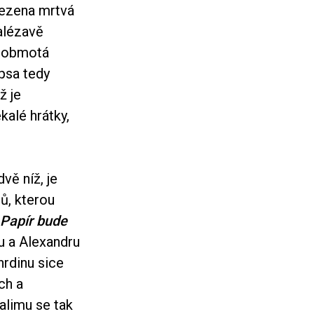
lezena mrtvá
alézavě
i obmotá
 psa tedy
ž je
kalé hrátky,
vě níž, je
tů, kterou
Papír bude
u a Alexandru
rdinu sice
ch a
alimu se tak