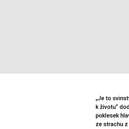
„Je to svinst
k životu“ do
poklesek hla
ze strachu z 