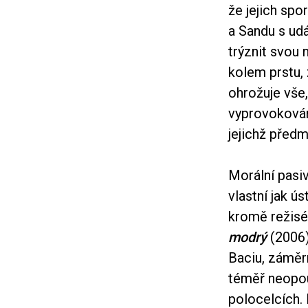
že jejich sp
a Sandu s ud
trýznit svou
kolem prstu, 
ohrožuje vše,
vyprovokován 
jejichž předm
Morální pasiv
vlastní jak ú
kromě režisér
modrý
(2006
Baciu, záměr
téměř neopouš
polocelcích. 