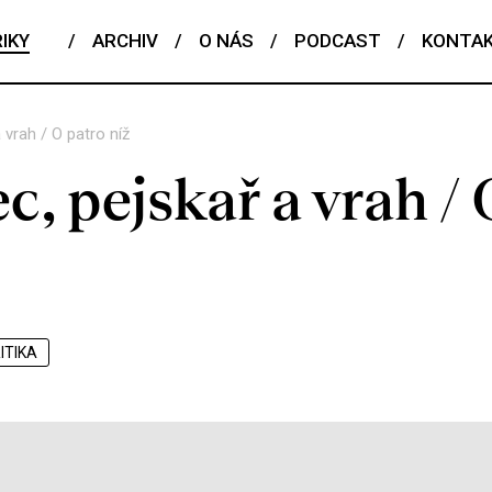
IKY
/
ARCHIV
/
O NÁS
/
PODCAST
/
KONTA
 vrah / O patro níž
c, pejskař a vrah /
ITIKA