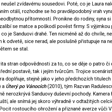
or neušel zvídavému sousedovi. Poté, co je Laura na
áním otálí, rozhodne se ho pravděpodobný vrah vyn
 neodbytnou přítomností. Pronikne do rodiny, syna s
zalíbí se matce a poškodí pověst firmy. S výjimkou
 co je Sanduovi drahé. Ten nicméně až do chvíle, ne
k odvetě, sice nerad, ale poslušně přistupuje na ne
ětem se stal.
ita stran odpovědnosti za to, co se děje o patro či d
střední postavě, tak i jejím tvůrcům. Trojice scenáris
a doplňuje, stejně jako v jeho předchozích titulech
) a
Úterý po Vánocích
(2010), tým Razvan Radulesc
ně nerozkrývá Sanduovy duševní pochody. Kamera h
tí, ale snímá jej skoro výhradně v odtažitých celcí
Pocit rostoucího ohrožení a přiznané averze vůči V