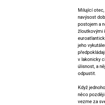
Milující otec
navýsost do
postojem a n
žloutkovými 
euroatlantic
jeho vykutále
předpokládají
v lakonicky 
úlisnost, a n
odpustit.
Když jednoho
něco později
vezme za své.