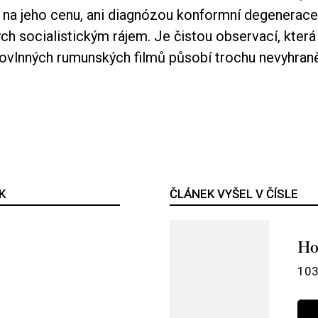
ě na jeho cenu, ani diagnózou konformní degenerace
h socialistickým rájem. Je čistou observací, kter
ovlnných rumunských filmů působí trochu nevyhran
K
ČLÁNEK VYŠEL V ČÍSLE
Ho
103