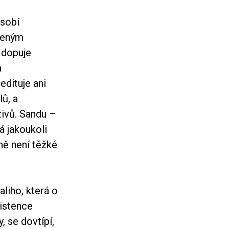
ůsobí
beným
 dopuje
a
dituje ani
lů, a
tivů. Sandu –
á jakoukoli
ně není těžké
liho, která o
xistence
, se dovtípí,