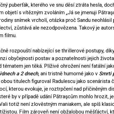
ný puberťák, kterého ve snu děsí ztráta hesla, doch
m objetí s vítězným zvoláním „Já se jmenuji Pătraş
 rodiny snímek vrcholí, otázka proč Sandu neohlásil p
dectví, zůstává ale nezodpovězena. Takový je autor
m filmu.
ně rozpouští nabízející se thrillerové postupy, dí
nzi obyčejnosti postav a poznatelnosti jejich život
 tématem jen těká. Plíživé ohrožení není fatální ja
týdnech a 2 dnech
, ani tristně humorné jako v
Smrti 
 obou titulech figuroval Radulescu jako scenárista č
ocí, kterou evokuje, je roztrpčení nad přičiněným 
které by v případě udání Pătraşcům mohlo hrozit, je
Vali totiž není zlověstným maniakem, ale spíš klas
tížistou. Film zároveň není obžalobou měšťáctví, kt