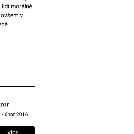
 lidí morálně
á ovšem v
ěně.
ror
 / únor 2016
VÍCE