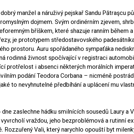
, dobrý manžel a náruživý pejskař Sandu Pătraşcu p
bromyslným dojmem. Svým ordinérním zjevem, shr
eforemným bříškem, které shazuje ranním během a
řezy, je prototypem středostavovského padesátník
kého prostoru. Auru spořádaného sympaťáka nediskre
ná rodinná živnost spočívající v registraci automobi
cí protřelost i absenci některých morálních impera
civilním podání Teodora Corbana – nicméně postrád
ějaké to nevyhnutelné předbíhání a uplácení mu vlast
 dne zaslechne hádku smilnících sousedů Laury a Va
 vyvrcholí vraždou, jeho bezproblémová a rutinní e
 Rozzuřený Vali, který narychlo opouští byt milenky