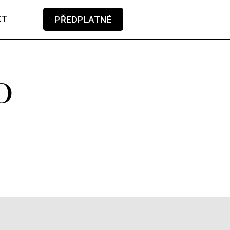
KT
PŘEDPLATNÉ
V košíku zatím nemáte žádné položky.
 O