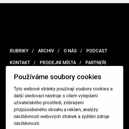
RUBRIKY
ARCHIV
O NÁS
PODCAST
KONTAKT
PRODEJNÍ MÍSTA
PARTNEŘI
MERCH
VOUCHER
Používáme soubory cookies
Tyto webové stránky používají soubory cookies a
Ochrana osobních údajů
/
Obchodní podmínky
další sledovací nástroje s cílem vylepšení
uživatelského prostředí, zobrazení
přizpůsobeného obsahu a reklam, analýzy
redakce@cinepur.cz
návštěvnosti webových stránek a zjištění zdroje
návštěvnosti.