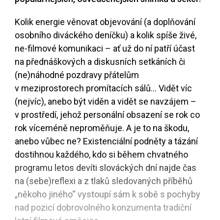
Kolik energie věnovat objevování (a doplňování
osobního diváckého deníčku) a kolik spíše živé,
ne-filmové komunikaci – ať už do ní patří účast
na přednáškových a diskusních setkáních či
(ne)náhodné pozdravy přátelům
v meziprostorech promítacích sálů... Vidět víc
(nejvíc), anebo být viděn a vidět se navzájem –
v prostředí, jehož personální obsazení se rok co
rok víceméně neproměňuje. A je to na škodu,
anebo vůbec ne? Existenciální podněty a tázání
dostihnou každého, kdo si během chvatného
programu letos devíti slováckých dní najde čas
na (sebe)reflexi a z tlaků sledovaných příběhů
„někoho jiného“ vystoupí sám k sobě s pochyby
nad pozicí dobrovolného konzumenta tradiční