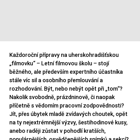
Každoroční přípravy na uherskohradišťskou
„filmovku“ – Letní filmovou školu – stojí
běžného, ale především expertního účastníka
stále víc sil a osobního přemlouvání a
rozhodování. Být, nebo nebýt opět při „tom“?
Nakolik svobodně, prázdninově, či naopak
příčetně s vědomím pracovní zodpovědnosti?
Jít, přes úbytek mladě zvídavých choutek, opět
na ty nejextrémnější výzvy, šestihodinové kusy,
anebo raději zůstat v pohodlí kratších,
populárnějších, osvědčenějších snímků a sekcí?