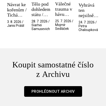
Válečné
Tělo pod
Návrat ke
Vyhrává
trauma v
dohledem
kořenům /
ten
hávu
státu /
Tichá
nejsilnější
spektáklu
Pramen
přítelkyně
/ V nitru
25. 7. 2026 /
28. 7. 2026 /
3. 8. 2026 /
24. 7. 2026 /
/ Odyssea
Mojmír
Siarhei
manosféry
Janis Prášil
Petra
Sedláček
Samusevich
Chaloupková
Koupit samostatné číslo
z Archivu
PROHLÉDNOUT ARCHIV