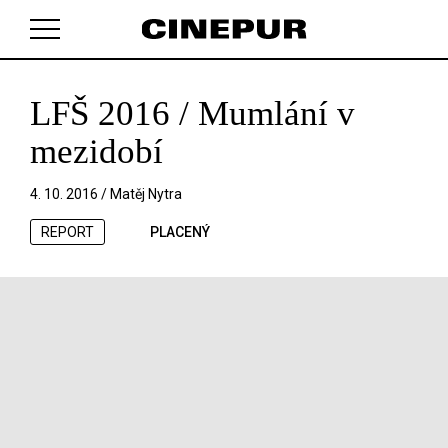
LFŠ 2016 / Mumlání v
V košíku zatím nemáte žádné položky.
mezidobí
4. 10. 2016 /
Matěj Nytra
REPORT
PLACENÝ