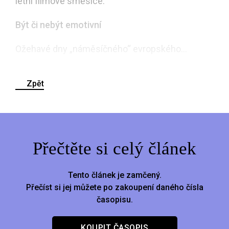
letní filmové směsice.
Být či nebýt emotivní
Ožehavé dny „náměsíčného“ evropského...
Zpět
Přečtěte si celý článek
Tento článek je zamčený.
Přečíst si jej můžete po zakoupení daného čísla
časopisu.
KOUPIT ČASOPIS