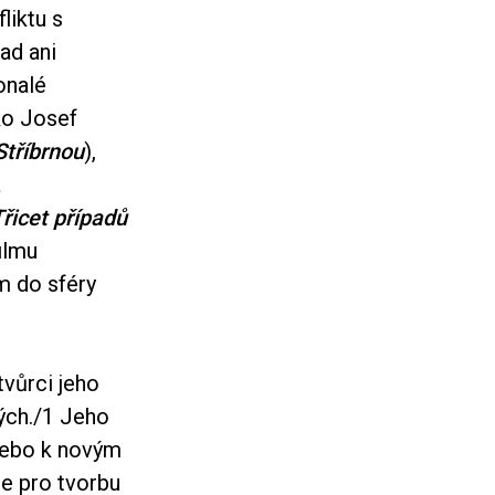
liktu s
ad ani
onalé
ako Josef
Stříbrnou
),
a
řicet případů
ilmu
m do sféry
vůrci jeho
ých./1 Jeho
nebo k novým
je pro tvorbu