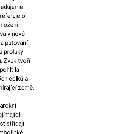
sledujeme
referuje o
množení
ývá v nové
na putování
a proluky
. Zvuk tvoří
pohltila
ých celků a
írající země.
barokní
jímající
t střídají
ymbolické