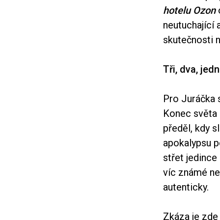
hotelu Ozon
neutuchající 
skutečnosti n
Tři, dva, jed
Pro Juráčka 
Konec světa 
předěl, kdy s
apokalypsu po
střet jedince 
víc známé než
autenticky.
Zkáza je zde