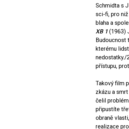
Schmidta s J
sci-fi, pro 
blaha a spol
XB 1
(1963) J
Budoucnost to
kterému lids
nedostatky.
přístupu, pro
Takový film 
zkázu a smrt 
čelil problém
připustíte tř
obraně vlasti
realizace pr