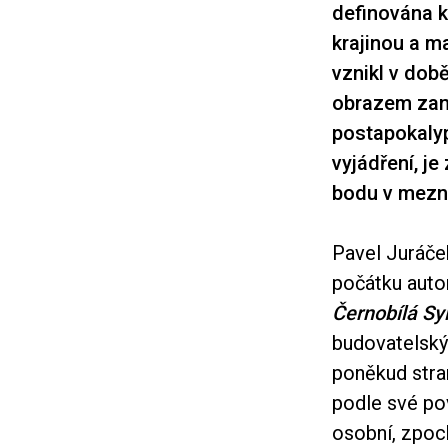
definována k
krajinou a ma
vznikl v dob
obrazem zani
postapokalyp
vyjádření, j
bodu v mezn
Pavel Juráče
počátku auto
Černobílá Sy
budovatelský
poněkud stran
podle své pov
osobní, zpoc