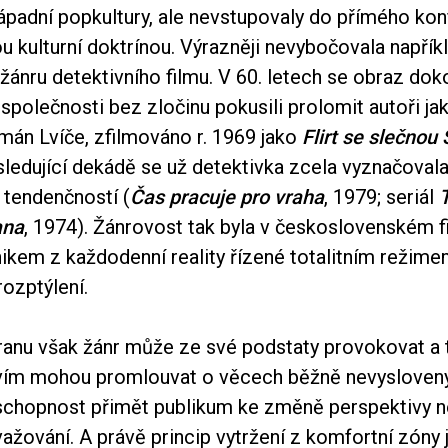
padní popkultury, ale nevstupovaly do přímého konf
 kulturní doktrínou. Výrazněji nevybočovala napříkl
 žánru detektivního filmu. V 60. letech se obraz dok
 společnosti bez zločinu pokusili prolomit autoři j
mán Lvíče, zfilmováno r. 1969 jako
Flirt se slečnou 
sledující dekádě se už detektivka zcela vyznačoval
 tendenčností (
Čas pracuje pro vraha
, 1979; seriál
T
ana
, 1974). Žánrovost tak byla v československém f
ikem z každodenní reality řízené totalitním režime
ozptýlení.
ranu však žánr může ze své podstaty provokovat a t
vím mohou promlouvat o věcech běžně nevysloven
 schopnost přimět publikum ke změně perspektivy 
žování. A právě princip vytržení z komfortní zóny 