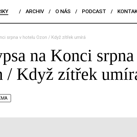
IKY
/
ARCHIV
/
O NÁS
/
PODCAST
/
KONTA
ci srpna v hotelu Ozon / Když zítřek umírá
psa na Konci srpna
 / Když zítřek umír
ÉMA