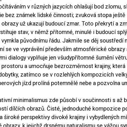
čítáváním v různých jazycích ohlašují bod zlomu, 
e bez známek lidské činnosti; zvuková stopa ještě 
e obrazy už ukazují budoucí zmar. Toto překrytí a z
stihuje stav, v němž přítomné, minulé i budoucí spl
se vymkla původnímu řádu. Jakmile se děj soustředí 
tní se ve vyprávění především atmosférické obrazy 
mi dialogy vyplňuje jen všudypřítomné šumění větru
 prostoru a umocňuje bezrozměrnost krajiny, která 
ýdobytky, zatímco se v rozlehlých kompozicích velk
erových jízd prolíná potemnělé nebe a pozvolna um
ativní minimalismus zde působí v součinnosti s až 
stí dílčích obrazů. Čisté, jednoduché kompozice po
 a široké perspektivy divoké krajiny i vybydlených mís
 obrazy, k jejichž drsnému naturalismu se vážou s