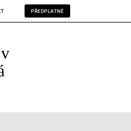
KT
PŘEDPLATNÉ
V košíku zatím nemáte žádné položky.
 v
á