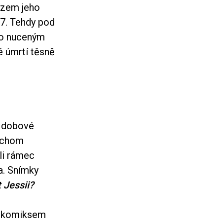
azem jeho
77. Tehdy pod
lo nuceným
é úmrtí těsně
 dobové
bychom
li rámec
a. Snímky
 Jessii?
s komiksem