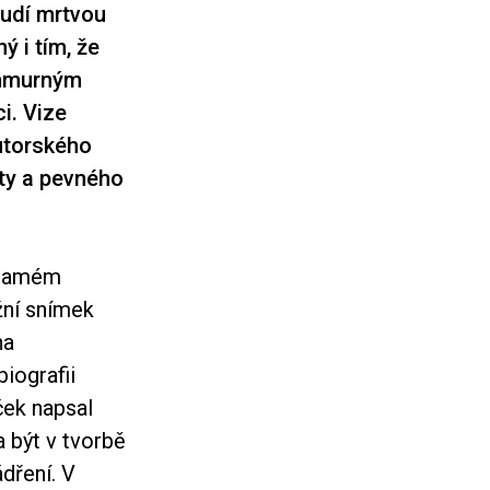
oudí mrtvou
ý i tím, že
chmurným
i. Vize
autorského
ty a pevného
 samém
žní snímek
na
biografii
ček napsal
a být v tvorbě
dření. V