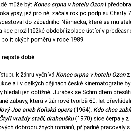
adě může být
Konec srpna v hotelu Ozon
i předobr
kalypsy, jež pro něj začala rok po podpisu Charty 
ycestoval do západního Německa, které se mu sta
 kde prožil těžké období izolace ústící v předčasn
politických poměrů v roce 1989.
v nejisté době
ístupu k žánru vyčnívá
Konec srpna v hotelu Ozon
z
ukce a i v celkých dějinách české kinematografie 
y hledali jen obtížně. Juráček se Schmidtem přesáh
é zábavy, která v žánrové tvorbě 60. let převládal
ový Joe aneb Koňská opera
(1964),
Kdo chce zabít
Čtyři vraždy stačí, drahoušku
(1970) sice čerpaly z
ových dobrodružných románů, případně pracovaly 