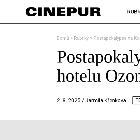
RUBR
Domů
>
Rubriky
>
Postapokalypsa na Kon
Postapokaly
hotelu Ozon
2. 8. 2025 /
Jarmila Křenková
T