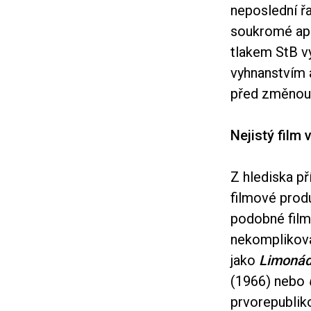
neposlední ř
soukromé apo
tlakem StB v
vyhnanstvím a
před změnou 
Nejistý film 
Z hlediska př
filmové prod
podobné film
nekomplikovan
jako
Limonád
(1966) nebo
prvorepublik