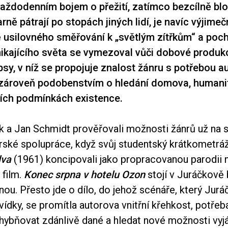
aždodenním bojem o přežití, zatímco bezcílně bl
rně pátrají po stopách jiných lidí, je navíc výjimečn
ě usilovného směřování k „světlým zítřkům“ a po
kajícího světa se vymezoval vůči dobové produkc
sy, v níž se propojuje znalost žánru s potřebou 
e zároveň podobenstvím o hledání domova, humani
ích podmínkách existence.
k a Jan Schmidt prověřovali možnosti žánrů už na
rské spolupráce, když svůj studentský krátkometrá
lva
(1961) koncipovali jako propracovanou parodii 
 film.
Konec srpna v hotelu Ozon
stojí v Juráčkově 
ou. Přesto jde o dílo, do jehož scénáře, který Jurá
ídky, se promítla autorova vnitřní křehkost, potřeb
hybňovat zdánlivě dané a hledat nové možnosti vyjá