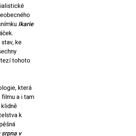
alistické
 všeobecného
 snímku
Ikarie
áček.
 stav, ke
šechny
tezí tohoto
logie, která
filmu a i tam
 klidně
telstva k
spěšná
 srpna v