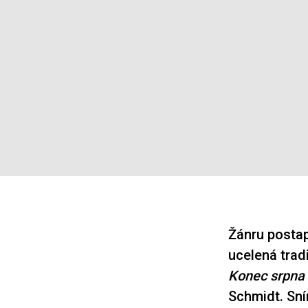
Žánru postap
ucelená trad
Konec srpna 
Schmidt. Sní