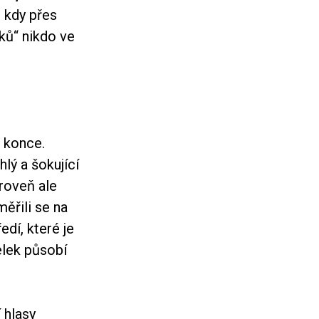
 kdy přes
řků“ nikdo ve
 konce.
lý a šokující
ároveň ale
měřili se na
edí, které je
elek působí
 hlasy