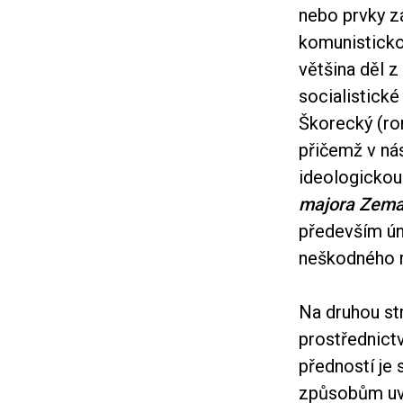
nebo prvky zá
komunistickou
většina děl z
socialistické
Škorecký (ro
přičemž v ná
ideologickou
majora Zem
především ún
neškodného r
Na druhou st
prostřednict
předností je
způsobům uva