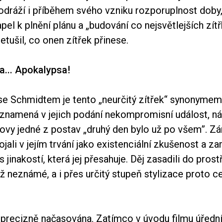
odráží i příběhem svého vzniku rozporuplnost doby,
apel k plnění plánu a „budování co nejsvětlejších zít
etušil, co onen zítřek přinese.
na... Apokalypsa!
se Schmidtem je tento „neurčitý zítřek“ synonymem
znamená v jejich podání nekompromisní událost, náh
lovy jedné z postav „druhý den bylo už po všem”. Z
jali v jejím trvání jako existenciální zkušenost a za
s jinakostí, která jej přesahuje. Děj zasadili do prostř
 neznámé, a i přes určitý stupeň stylizace proto c
 precizně načasována. Zatímco v úvodu filmu úřední