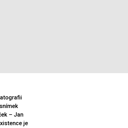
atografii
 snímek
ček – Jan
xistence je