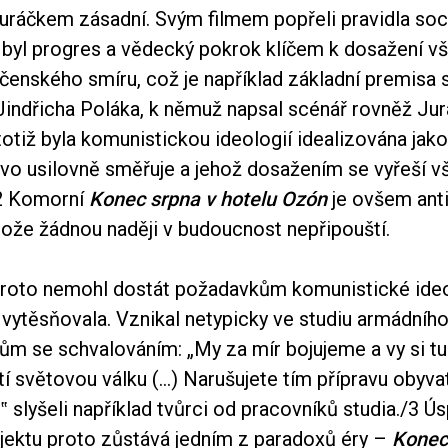
uráčkem zásadní. Svým filmem popřeli pravidla soci
niž byl progres a vědecký pokrok klíčem k dosažení
ečenského smíru, což je například základní premisa
indřicha Poláka, k němuž napsal scénář rovněž Jur
tiž byla komunistickou ideologií idealizována jako
tvo usilovně směřuje a jehož dosažením se vyřeší v
/2 Komorní
Konec srpna v hotelu Ozón
je ovšem anti
tože žádnou naději v budoucnost nepřipouští.
proto nemohl dostát požadavkům komunistické ideo
vytěsňovala. Vznikal netypicky ve studiu armádního 
ům se schvalováním: „My za mír bojujeme a vy si tu
etí světovou válku (...) Narušujete tím přípravu obyva
,‟ slyšeli například tvůrci od pracovníků studia./3 Ú
ojektu proto zůstává jedním z paradoxů éry –
Konec