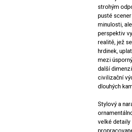
strohým odpo
pusté sceneri
minulosti, al
perspektiv vy
realitě, jež 
hrdinek, upla
mezi úsporný
další dimenzi
civilizační v
dlouhých kam
Stylový a nar
ornamentálno
velké detaily
propracované