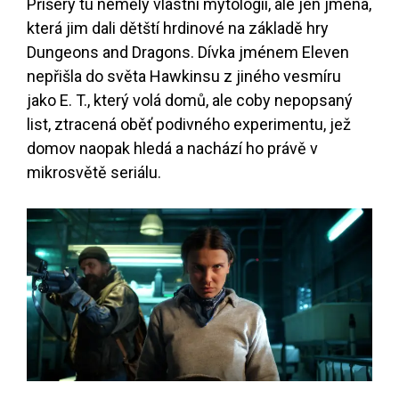
Příšery tu neměly vlastní mytologii, ale jen jména,
která jim dali dětští hrdinové na základě hry
Dungeons and Dragons. Dívka jménem Eleven
nepřišla do světa Hawkinsu z jiného vesmíru
jako E. T., který volá domů, ale coby nepopsaný
list, ztracená oběť podivného experimentu, jež
domov naopak hledá a nachází ho právě v
mikrosvětě seriálu.