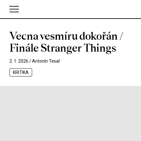
Vecna vesmíru dokořán /
V košíku zatím nemáte žádné položky.
Finále Stranger Things
2. 1. 2026 /
Antonín Tesař
KRITIKA