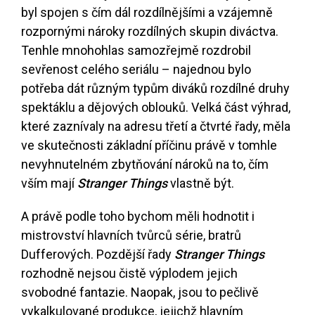
byl spojen s čím dál rozdílnějšími a vzájemně
rozpornými nároky rozdílných skupin diváctva.
Tenhle mnohohlas samozřejmě rozdrobil
sevřenost celého seriálu – najednou bylo
potřeba dát různým typům diváků rozdílné druhy
spektáklu a dějových oblouků. Velká část výhrad,
které zaznívaly na adresu třetí a čtvrté řady, měla
ve skutečnosti základní příčinu právě v tomhle
nevyhnutelném zbytňování nároků na to, čím
vším mají
Stranger Things
vlastně být.
A právě podle toho bychom měli hodnotit i
mistrovství hlavních tvůrců série, bratrů
Dufferových. Pozdější řady
Stranger Things
rozhodně nejsou čistě výplodem jejich
svobodné fantazie. Naopak, jsou to pečlivě
vykalkulované produkce, jejichž hlavním