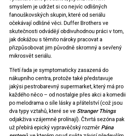
smyslem je udržet si co nejvíc odlišných
fanouškovských skupin, které od seriálu
očekávají odlišné věci. Duffer Brothers ve
skutečnosti odvádějí obdivuhodnou práci v tom,
jak dokážou s těmito nároky pracovat a
přizpůsobovat jim původně skromný a sevřený
mikrosvět seriálu.
Třetí řada je symptomaticky zasazená do
nákupního centra, protože také představuje
jakýsi pestrobarevný supermarket, který má pro
každého něco – od nostalgie přes akci a komedii
po melodrama o síle lásky a přátelství (což jsou
dva typy vztahů, které se ve
Stranger Things
odjakživa vzájemně prolínají). Čtvrtá sezóna pak
už přebírá epický vypravěčský rozměr
Pána
prstenů
, ve kterém osud světa závisí především