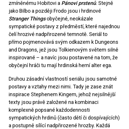
zmíněnému Hobitovi a
Pánovi prstenů
. Stejně
jako Bilbo a později Frodo jsou i hrdinové
Stranger Things
obyčejné, neokázale
sympatické postavy z předměstí, které najednou
čelí hrozivé nadpřirozené temnotě. Seriál to
přímo pojmenovává svým odkazem k Dungeons
and Dragons, jež jsou Tolkienovým světem silně
inspirované – a navíc jsou postavené na tom, že
obyčejní hráči tu mají hrdinská herní alter ega.
Druhou zásadní vlastností seriálu jsou samotné
postavy a vztahy mezi nimi. Tady je zase znát
inspirace Stephenem Kingem, jehož nejsilnější
texty jsou právě založené na kombinaci
komplexně popsané každodennosti
sympatických hrdinů (často dětí či dospívajících)
a postupně sílící nadpřirozené hrozby. Každá