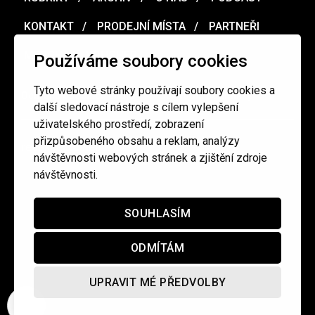
KONTAKT
PRODEJNÍ MÍSTA
PARTNEŘI
MERCH
VOUCHER
Používáme soubory cookies
Tyto webové stránky používají soubory cookies a
Ochrana osobních údajů
/
Obchodní podmínky
další sledovací nástroje s cílem vylepšení
uživatelského prostředí, zobrazení
přizpůsobeného obsahu a reklam, analýzy
redakce@cinepur.cz
návštěvnosti webových stránek a zjištění zdroje
návštěvnosti.
SOUHLASÍM
ODMÍTÁM
UPRAVIT MÉ PŘEDVOLBY