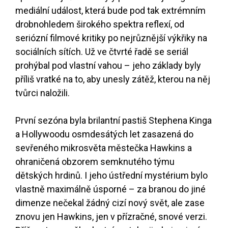
mediální událost, která bude pod tak extrémním
drobnohledem širokého spektra reflexí, od
seriózní filmové kritiky po nejrůznější výkřiky na
sociálních sítích. Už ve čtvrté řadě se seriál
prohýbal pod vlastní vahou – jeho základy byly
příliš vratké na to, aby unesly zátěž, kterou na něj
tvůrci naložili.
První sezóna byla brilantní pastiš Stephena Kinga
a Hollywoodu osmdesátých let zasazená do
sevřeného mikrosvěta městečka Hawkins a
ohraničená obzorem semknutého týmu
dětských hrdinů. I jeho ústřední mystérium bylo
vlastně maximálně úsporné – za branou do jiné
dimenze nečekal žádný cizí nový svět, ale zase
znovu jen Hawkins, jen v přízračné, snové verzi.