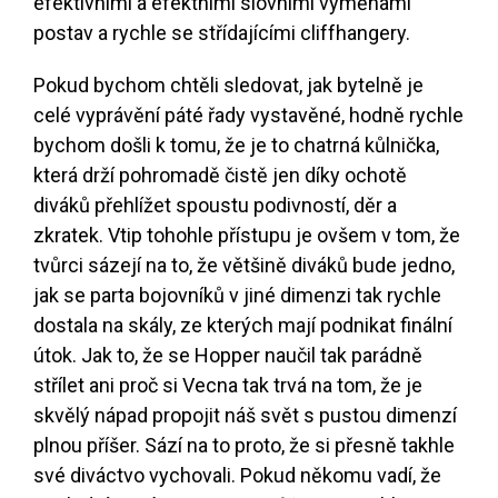
efektivními a efektními slovními výměnami
postav a rychle se střídajícími cliffhangery.
Pokud bychom chtěli sledovat, jak bytelně je
celé vyprávění páté řady vystavěné, hodně rychle
bychom došli k tomu, že je to chatrná kůlnička,
která drží pohromadě čistě jen díky ochotě
diváků přehlížet spoustu podivností, děr a
zkratek. Vtip tohohle přístupu je ovšem v tom, že
tvůrci sázejí na to, že většině diváků bude jedno,
jak se parta bojovníků v jiné dimenzi tak rychle
dostala na skály, ze kterých mají podnikat finální
útok. Jak to, že se Hopper naučil tak parádně
střílet ani proč si Vecna tak trvá na tom, že je
skvělý nápad propojit náš svět s pustou dimenzí
plnou příšer. Sází na to proto, že si přesně takhle
své diváctvo vychovali. Pokud někomu vadí, že