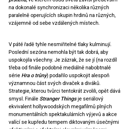
na dokonalé synchronizaci několika různých
paralelně operujících skupin hrdinů na různých,
vzájemně od sebe vzdálených místech.
V páté řadě tyhle nesmiřitelné tlaky kulminují.
Poslední sezóna nemohla být tak dobrá, aby
uspokojila všechny. Je zázrak, že se jí (na rozdíl
třeba od finále podobně mediálně nabobtnalé
série
Hra o trůny
) podařilo uspokojit alespoň
významnou část svých divaček a diváků.
Strategie, kterou tvůrci tentokrát zvolili, opět dává
smysl. Finále
Stranger Things
je seriálový
ekvivalent hollywoodských megafilmů plných
monumentálních spektakulárních výjevů a akce
valící se kupředu tempem diktovaným úsečnými