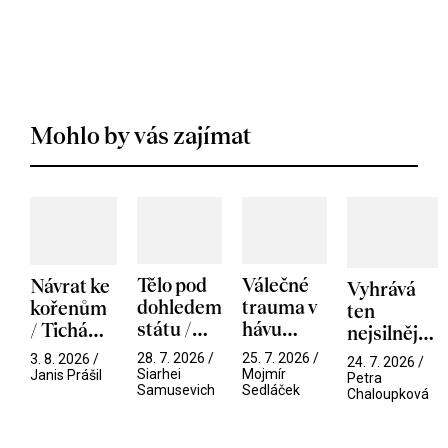
Mohlo by vás zajímat
Tělo pod
Válečné
Návrat ke
Vyhrává
dohledem
trauma v
kořenům
ten
státu /
hávu
/ Tichá
nejsilnější
Pramen
spektáklu
přítelkyně
/ V nitru
28. 7. 2026 /
25. 7. 2026 /
3. 8. 2026 /
24. 7. 2026 /
/ Odyssea
Siarhei
Mojmír
manosféry
Janis Prášil
Petra
Samusevich
Sedláček
Chaloupková