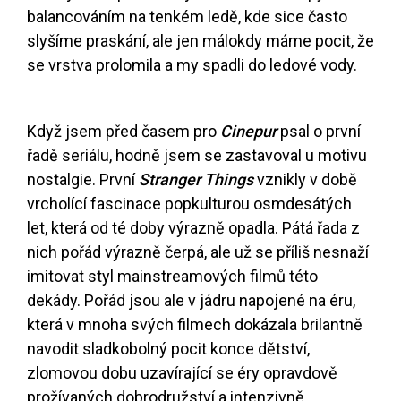
balancováním na tenkém ledě, kde sice často
slyšíme praskání, ale jen málokdy máme pocit, že
se vrstva prolomila a my spadli do ledové vody.
Když jsem před časem pro
Cinepur
psal o první
řadě seriálu, hodně jsem se zastavoval u motivu
nostalgie. První
Stranger Things
vznikly v době
vrcholící fascinace popkulturou osmdesátých
let, která od té doby výrazně opadla. Pátá řada z
nich pořád výrazně čerpá, ale už se příliš nesnaží
imitovat styl mainstreamových filmů této
dekády. Pořád jsou ale v jádru napojené na éru,
která v mnoha svých filmech dokázala brilantně
navodit sladkobolný pocit konce dětství,
zlomovou dobu uzavírající se éry opravdově
prožívaných dobrodružství a intenzivně