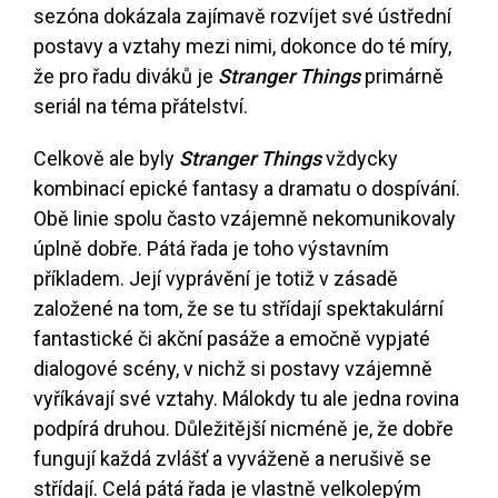
sezóna dokázala zajímavě rozvíjet své ústřední
postavy a vztahy mezi nimi, dokonce do té míry,
že pro řadu diváků je
Stranger Things
primárně
seriál na téma přátelství.
Celkově ale byly
Stranger Things
vždycky
kombinací epické fantasy a dramatu o dospívání.
Obě linie spolu často vzájemně nekomunikovaly
úplně dobře. Pátá řada je toho výstavním
příkladem. Její vyprávění je totiž v zásadě
založené na tom, že se tu střídají spektakulární
fantastické či akční pasáže a emočně vypjaté
dialogové scény, v nichž si postavy vzájemně
vyříkávají své vztahy. Málokdy tu ale jedna rovina
podpírá druhou. Důležitější nicméně je, že dobře
fungují každá zvlášť a vyváženě a nerušivě se
střídají. Celá pátá řada je vlastně velkolepým