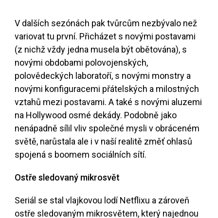
V dalších sezónách pak tvůrcům nezbývalo než
variovat tu první. Přicházet s novými postavami
(z nichž vždy jedna musela být obětována), s
novými obdobami polovojenských,
polovědeckých laboratoří, s novými monstry a
novými konfiguracemi přátelských a milostných
vztahů mezi postavami. A také s novými aluzemi
na Hollywood osmé dekády. Podobně jako
nenápadně sílil vliv společné mysli v obráceném
světě, narůstala ale i v naší realitě změť ohlasů
spojená s boomem sociálních sítí.
Ostře sledovaný mikrosvět
Seriál se stal vlajkovou lodí Netflixu a zároveň
ostře sledovaným mikrosvětem, který najednou