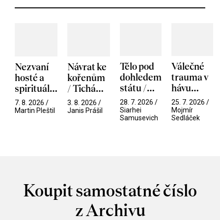
Tělo pod
Válečné
Nezvaní
Návrat ke
dohledem
trauma v
hosté a
kořenům
státu /
hávu
spirituální
/ Tichá
Pramen
spektáklu
narušitelé
přítelkyně
28. 7. 2026 /
25. 7. 2026 /
7. 8. 2026 /
3. 8. 2026 /
/ Odyssea
z vesmíru
Siarhei
Mojmír
Martin Pleštil
Janis Prášil
Samusevich
Sedláček
/ Mouchy
Koupit samostatné číslo
z Archivu