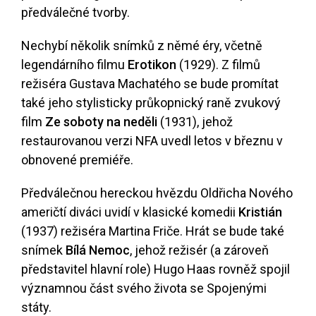
předválečné tvorby.
Nechybí několik snímků z němé éry, včetně
legendárního filmu
Erotikon
(1929). Z filmů
režiséra Gustava Machatého se bude promítat
také jeho stylisticky průkopnický raně zvukový
film
Ze soboty na neděli
(1931), jehož
restaurovanou verzi NFA uvedl letos v březnu v
obnovené premiéře.
Předválečnou hereckou hvězdu Oldřicha Nového
američtí diváci uvidí v klasické komedii
Kristián
(1937) režiséra Martina Friče. Hrát se bude také
snímek
Bílá Nemoc
, jehož režisér (a zároveň
představitel hlavní role) Hugo Haas rovněž spojil
významnou část svého života se Spojenými
státy.