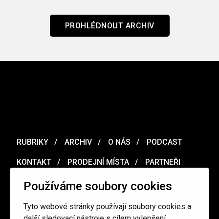
PROHLÉDNOUT ARCHIV
RUBRIKY
ARCHIV
O NÁS
PODCAST
KONTAKT
PRODEJNÍ MÍSTA
PARTNEŘI
MERCH
VOUCHER
Používáme soubory cookies
Tyto webové stránky používají soubory cookies a
Ochrana osobních údajů
/
Obchodní podmínky
další sledovací nástroje s cílem vylepšení