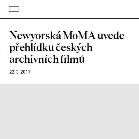
Newyorská MoMA uvede
V košíku zatím nemáte žádné položky.
přehlídku českých
archivních filmů
22. 3. 2017