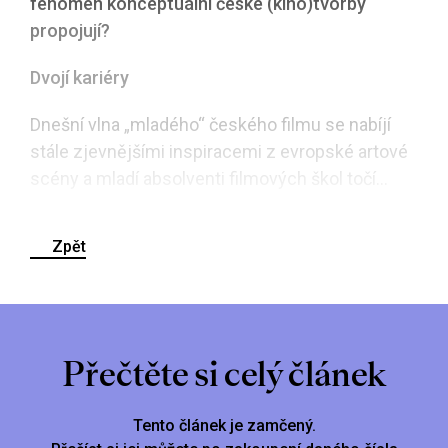
fenomén konceptuální české (kino)tvorby
propojují?
Dvojí kariéry
Dnešní vlna „mladého“ českého filmu se nabíjí
stále zjevnějšími inspiracemi z evropské artové
scény a mladí absolventi filmových škol točí...
Zpět
Přečtěte si celý článek
Tento článek je zamčený.