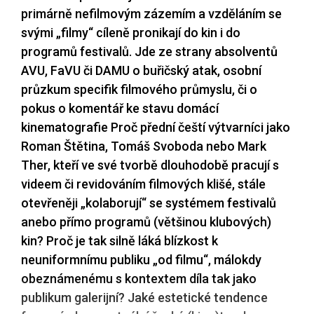
primárně nefilmovým zázemím a vzděláním se
svými „filmy“ cíleně pronikají do kin i do
programů festivalů. Jde ze strany absolventů
AVU, FaVU či DAMU o buřičský atak, osobní
průzkum specifik filmového průmyslu, či o
pokus o komentář ke stavu domácí
kinematografie Proč přední čeští výtvarníci jako
Roman Štětina, Tomáš Svoboda nebo Mark
Ther, kteří ve své tvorbě dlouhodobě pracují s
videem či revidováním filmových klišé, stále
otevřeněji „kolaborují“ se systémem festivalů
anebo přímo programů (většinou klubových)
kin? Proč je tak silně láká blízkost k
neuniformnímu publiku „od filmu“, málokdy
obeznámenému s kontextem díla tak jako
publikum galerijní? Jaké estetické tendence