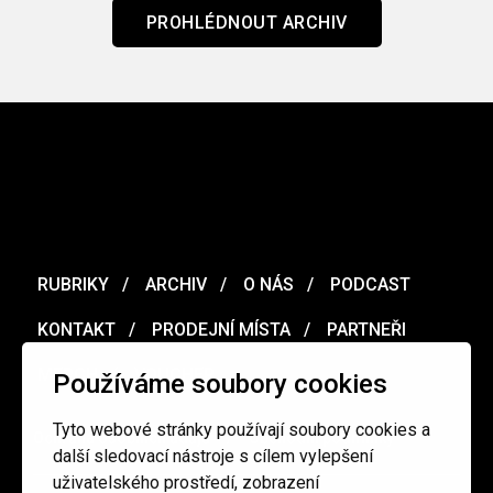
PROHLÉDNOUT ARCHIV
RUBRIKY
ARCHIV
O NÁS
PODCAST
KONTAKT
PRODEJNÍ MÍSTA
PARTNEŘI
MERCH
VOUCHER
Používáme soubory cookies
Tyto webové stránky používají soubory cookies a
Ochrana osobních údajů
/
Obchodní podmínky
další sledovací nástroje s cílem vylepšení
uživatelského prostředí, zobrazení