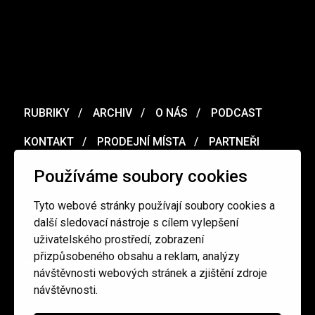
RUBRIKY
ARCHIV
O NÁS
PODCAST
KONTAKT
PRODEJNÍ MÍSTA
PARTNEŘI
MERCH
VOUCHER
Používáme soubory cookies
Tyto webové stránky používají soubory cookies a
Ochrana osobních údajů
/
Obchodní podmínky
další sledovací nástroje s cílem vylepšení
uživatelského prostředí, zobrazení
přizpůsobeného obsahu a reklam, analýzy
redakce@cinepur.cz
návštěvnosti webových stránek a zjištění zdroje
návštěvnosti.