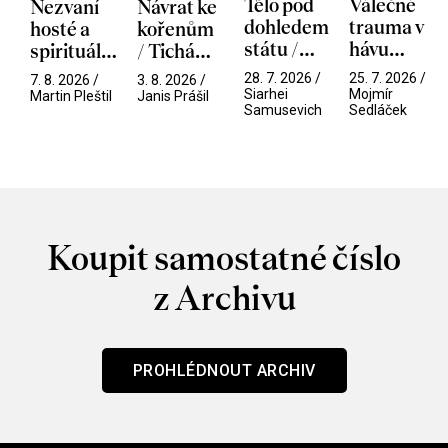
Tělo pod
Válečné
Nezvaní
Návrat ke
dohledem
trauma v
hosté a
kořenům
státu /
hávu
spirituální
/ Tichá
Pramen
spektáklu
narušitelé
přítelkyně
28. 7. 2026 /
25. 7. 2026 /
7. 8. 2026 /
3. 8. 2026 /
/ Odyssea
z vesmíru
Siarhei
Mojmír
Martin Pleštil
Janis Prášil
Samusevich
Sedláček
/ Mouchy
Koupit samostatné číslo
z Archivu
PROHLÉDNOUT ARCHIV