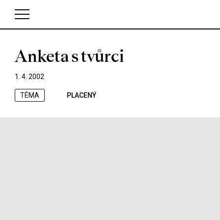
Anketa s tvůrci
V košíku zatím nemáte žádné položky.
1. 4. 2002
TÉMA
PLACENÝ