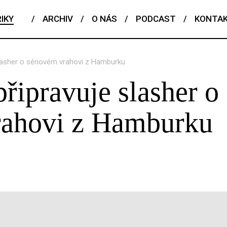
IKY
/
ARCHIV
/
O NÁS
/
PODCAST
/
KONTA
slasher o sériovém vrahovi z Hamburku
připravuje slasher o
rahovi z Hamburku