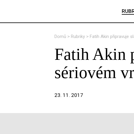
RUBR
Domů
>
Rubriky
>
Fatih Akin připravuje 
Fatih Akin 
sériovém v
23. 11. 2017