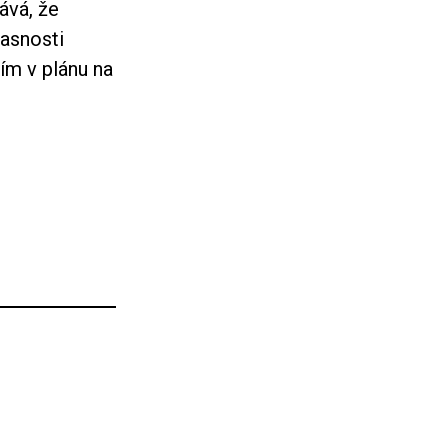
ává, že
časnosti
tím v plánu na