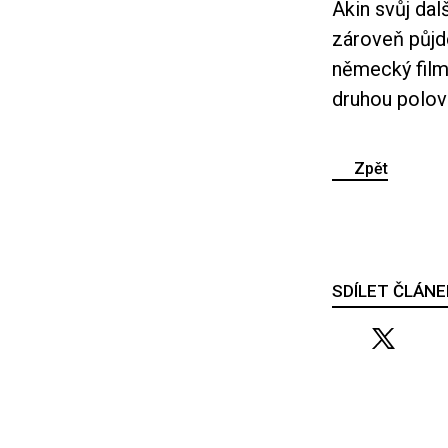
Akin svůj dal
zároveň půjde
německý filma
druhou polovi
Zpět
SDÍLET ČLÁNE