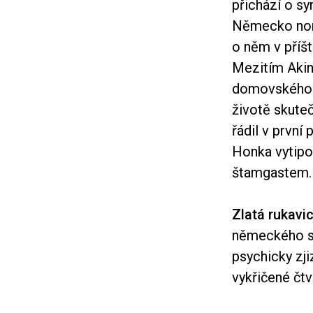
přichází o sy
Německo nomi
o něm v příšt
Mezitím Akin 
domovského 
životě skute
řádil v první
Honka vytipov
štamgastem.
Zlatá rukavi
německého sp
psychicky zji
vykřičené čtvr