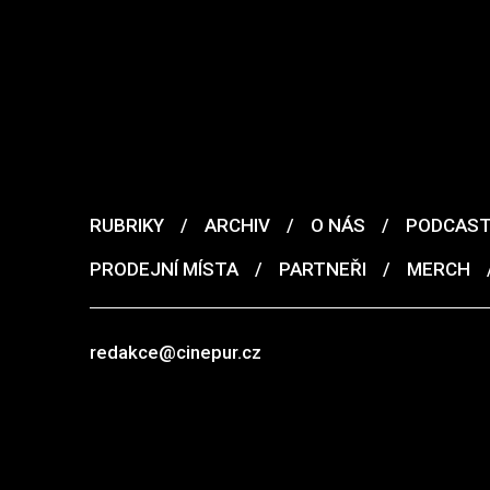
RUBRIKY
/
ARCHIV
/
O NÁS
/
PODCAS
PRODEJNÍ MÍSTA
/
PARTNEŘI
/
MERCH
redakce@cinepur.cz