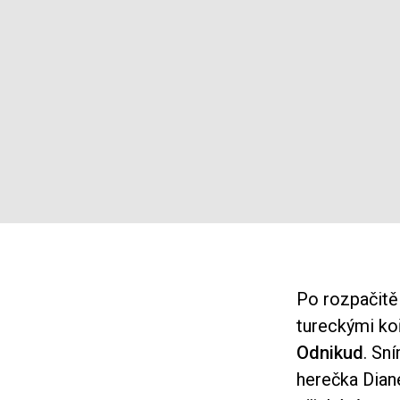
Po rozpačitě
tureckými koř
Odnikud
. Sn
herečka Dian