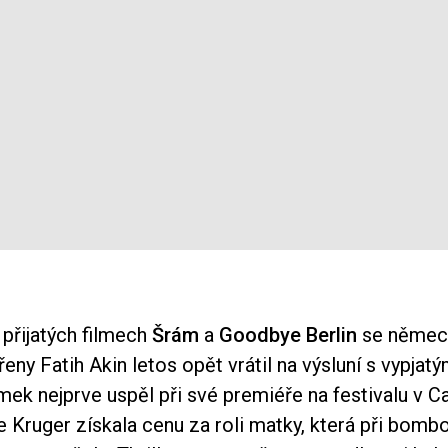
 přijatých filmech
Šrám
a
Goodbye Berlin
se německ
eny Fatih Akin letos opět vrátil na výsluní s vypja
ímek nejprve uspěl při své premiéře na festivalu v C
e Kruger získala cenu za roli matky, která při bom