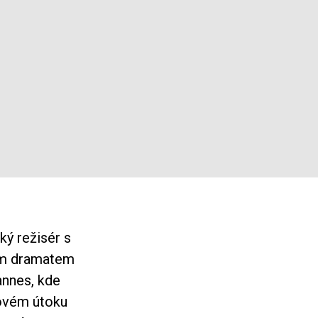
ý režisér s
tým dramatem
annes, kde
bovém útoku