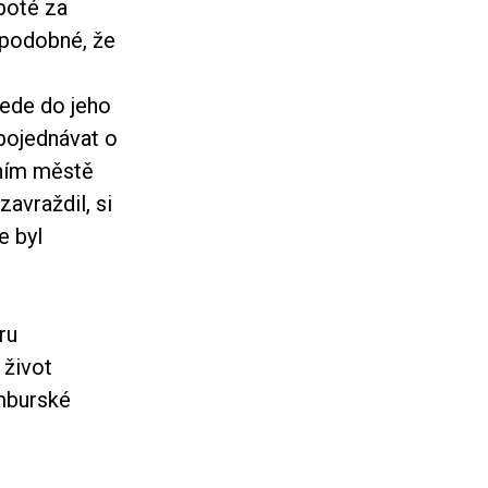
 poté za
ěpodobné, že
vede do jeho
pojednávat o
vním městě
zavraždil, si
e byl
ru
 život
amburské