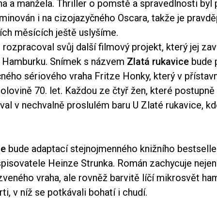
na a manžela. Thriller o pomstě a spravedlnosti byl
nován i na cizojazyčného Oscara, takže je pravd
ích měsících ještě uslyšíme.
rozpracoval svůj další filmový projekt, který jej za
Hamburku. Snímek s názvem
Zlatá rukavice
bude 
čného sériového vraha Fritze Honky, který v přísta
 polovině 70. let. Každou ze čtyř žen, které postupně 
al v nechvalně proslulém baru U Zlaté rukavice, kd
ce
bude adaptací stejnojmenného knižního bestselle
isovatele Heinze Strunka. Román zachycuje nejen
zveného vraha, ale rovněž barvitě líčí mikrosvět h
ti, v níž se potkávali bohatí i chudí.