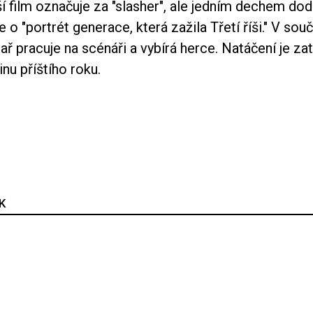
ší film označuje za "slasher", ale jedním dechem dod
 o "portrét generace, která zažila Třetí říši." V sou
ř pracuje na scénáři a vybírá herce. Natáčení je za
nu příštího roku.
K