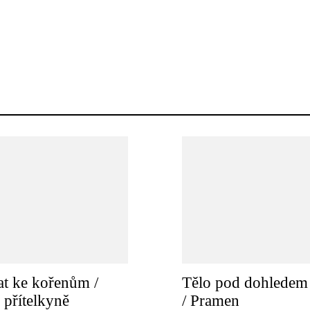
t ke kořenům /
Tělo pod dohledem 
 přítelkyně
/ Pramen