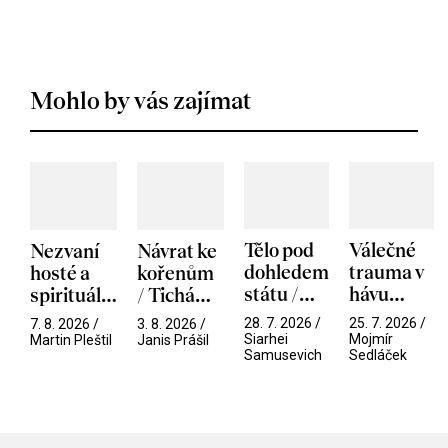
Mohlo by vás zajímat
Tělo pod
Válečné
Nezvaní
Návrat ke
dohledem
trauma v
hosté a
kořenům
státu /
hávu
spirituální
/ Tichá
Pramen
spektáklu
narušitelé
přítelkyně
28. 7. 2026 /
25. 7. 2026 /
7. 8. 2026 /
3. 8. 2026 /
/ Odyssea
z vesmíru
Siarhei
Mojmír
Martin Pleštil
Janis Prášil
Samusevich
Sedláček
/ Mouchy