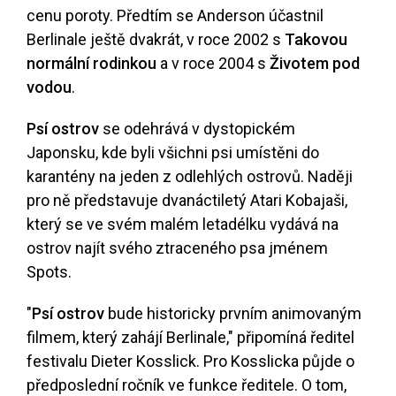
cenu poroty. Předtím se Anderson účastnil
Berlinale ještě dvakrát, v roce 2002 s
Takovou
normální rodinkou
a v roce 2004 s
Životem pod
vodou
.
Psí ostrov
se odehrává v dystopickém
Japonsku, kde byli všichni psi umístěni do
karantény na jeden z odlehlých ostrovů. Naději
pro ně představuje dvanáctiletý Atari Kobajaši,
který se ve svém malém letadélku vydává na
ostrov najít svého ztraceného psa jménem
Spots.
"
Psí ostrov
bude historicky prvním animovaným
filmem, který zahájí Berlinale," připomíná ředitel
festivalu Dieter Kosslick. Pro Kosslicka půjde o
předposlední ročník ve funkce ředitele. O tom,