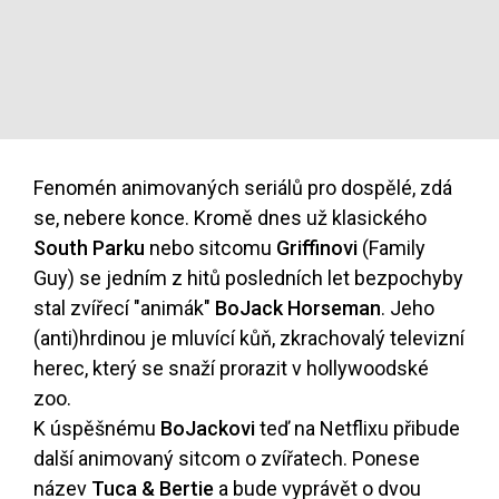
Fenomén animovaných seriálů pro dospělé, zdá
se, nebere konce. Kromě dnes už klasického
South Parku
nebo sitcomu
Griffinovi
(Family
Guy) se jedním z hitů posledních let bezpochyby
stal zvířecí "animák"
BoJack Horseman
. Jeho
(anti)hrdinou je mluvící kůň, zkrachovalý televizní
herec, který se snaží prorazit v hollywoodské
zoo.
K úspěšnému
BoJackovi
teď na Netflixu přibude
další animovaný sitcom o zvířatech. Ponese
název
Tuca & Bertie
a bude vyprávět o dvou