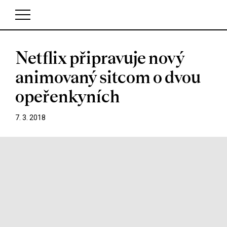
Netflix připravuje nový
V košíku zatím nemáte žádné položky.
animovaný sitcom o dvou
opeřenkyních
7. 3. 2018