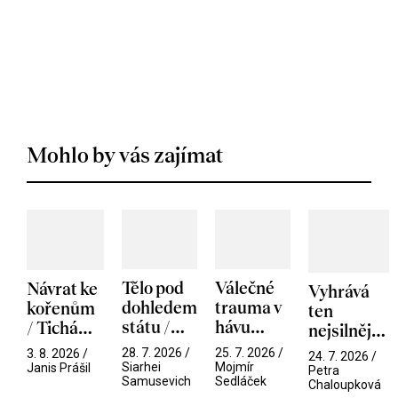
Mohlo by vás zajímat
Tělo pod
Válečné
Návrat ke
Vyhrává
dohledem
trauma v
kořenům
ten
státu /
hávu
/ Tichá
nejsilnější
Pramen
spektáklu
přítelkyně
/ V nitru
28. 7. 2026 /
25. 7. 2026 /
3. 8. 2026 /
24. 7. 2026 /
/ Odyssea
Siarhei
Mojmír
manosféry
Janis Prášil
Petra
Samusevich
Sedláček
Chaloupková