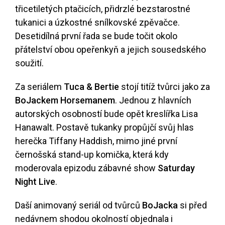
třicetiletých ptačicích, přidrzlé bezstarostné
tukanici a úzkostné snílkovské zpěvačce.
Desetidílná první řada se bude točit okolo
přátelství obou opeřenkyň a jejich sousedského
soužití.
Za seriálem
Tuca & Bertie
stojí titíž tvůrci jako za
BoJackem Horsemanem
. Jednou z hlavních
autorských osobností bude opět kreslířka Lisa
Hanawalt. Postavě tukanky propůjčí svůj hlas
herečka Tiffany Haddish, mimo jiné první
černošská stand-up komička, která kdy
moderovala epizodu zábavné show
Saturday
Night Live
.
Daší animovaný seriál od tvůrců
BoJacka
si před
nedávnem shodou okolností objednala i