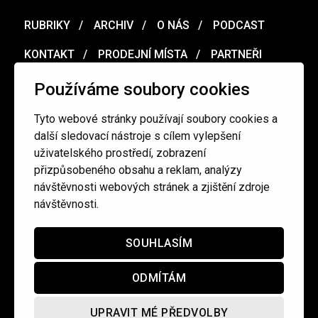
RUBRIKY
ARCHIV
O NÁS
PODCAST
KONTAKT
PRODEJNÍ MÍSTA
PARTNEŘI
MERCH
VOUCHER
Používáme soubory cookies
Tyto webové stránky používají soubory cookies a
Ochrana osobních údajů
/
Obchodní podmínky
další sledovací nástroje s cílem vylepšení
uživatelského prostředí, zobrazení
přizpůsobeného obsahu a reklam, analýzy
redakce@cinepur.cz
návštěvnosti webových stránek a zjištění zdroje
návštěvnosti.
SOUHLASÍM
ODMÍTÁM
UPRAVIT MÉ PŘEDVOLBY