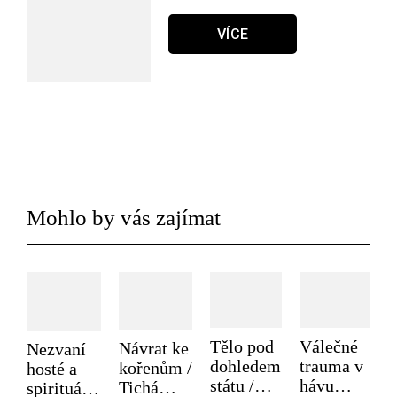
VÍCE
Mohlo by vás zajímat
Tělo pod
Válečné
Návrat ke
Nezvaní
dohledem
trauma v
kořenům /
hosté a
státu /
hávu
Tichá
spirituální