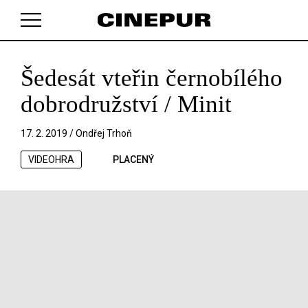
Šedesát vteřin černobílého
V košíku zatím nemáte žádné položky.
dobrodružství / Minit
17. 2. 2019 /
Ondřej Trhoň
VIDEOHRA
PLACENÝ