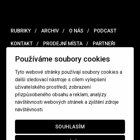
RUBRIKY
ARCHIV
O NÁS
PODCAST
KONTAKT
PRODEJNÍ MÍSTA
PARTNEŘI
MERCH
VOUCHER
Používáme soubory cookies
Tyto webové stránky používají soubory cookies a
Ochrana osobních údajů
/
Obchodní podmínky
další sledovací nástroje s cílem vylepšení
uživatelského prostředí, zobrazení
přizpůsobeného obsahu a reklam, analýzy
redakce@cinepur.cz
návštěvnosti webových stránek a zjištění zdroje
návštěvnosti.
SOUHLASÍM