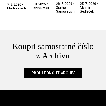
Pramen
spektáklu
přítelkyně
narušitelé
28. 7. 2026 /
25. 7. 2026 /
3. 8. 2026 /
7. 8. 2026 /
/ Odyssea
z vesmíru
Siarhei
Mojmír
Janis Prášil
Martin Pleštil
Samusevich
Sedláček
/ Mouchy
Koupit samostatné číslo
z Archivu
PROHLÉDNOUT ARCHIV