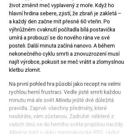
život změnit meč vyplavený z moře. Když ho
hlavní hrdina sebere, zjistí, že zbraň je zakletá –
a každý den začne mít přesně 60 vteřin. Po
výhrůžném cvaknutí počítadla bílá postavička
umírá a probouzí se do nového rána ve své
posteli. Další minuta začíná nanovo. A během
nekonečného cyklu smrti a znovuzrození musí
najít výrobce, pokusit se meč vrátit a zlomyslnou
kletbu zlomit.
Na první pohled hra působí jako recept na velmi
rychlou herní frustraci. Vedle jisté smrti každou
minutu má ale svět
Minitu
ještě dvě důležitá
pravidla. Zaprvé: všechny předměty, které
nasbíráte, vám zůstanou. Zadruhé: některé z
vašich činů se do herního světa propíšou navždy.
Minit
je totiž v jádru minimalistické RPG. I když