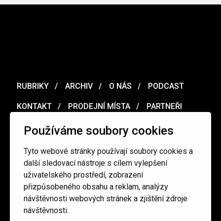
RUBRIKY
ARCHIV
O NÁS
PODCAST
KONTAKT
PRODEJNÍ MÍSTA
PARTNEŘI
MERCH
VOUCHER
Používáme soubory cookies
Tyto webové stránky používají soubory cookies a
Ochrana osobních údajů
/
Obchodní podmínky
další sledovací nástroje s cílem vylepšení
uživatelského prostředí, zobrazení
přizpůsobeného obsahu a reklam, analýzy
redakce@cinepur.cz
návštěvnosti webových stránek a zjištění zdroje
návštěvnosti.