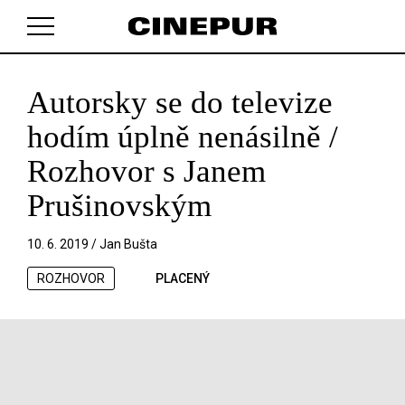
Autorsky se do televize
V košíku zatím nemáte žádné položky.
hodím úplně nenásilně /
Rozhovor s Janem
Prušinovským
10. 6. 2019 /
Jan Bušta
ROZHOVOR
PLACENÝ