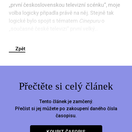
„první československou televizní scénku“, moje
volba logicky připadla právě na něj. Stejně tak
logické bylo spojit s tématem
Cinepuru
o
„současné české televizi“ první velký...
Zpět
Přečtěte si celý článek
Tento článek je zamčený.
Přečíst si jej můžete po zakoupení daného čísla
časopisu.
KOUPIT ČASOPIS