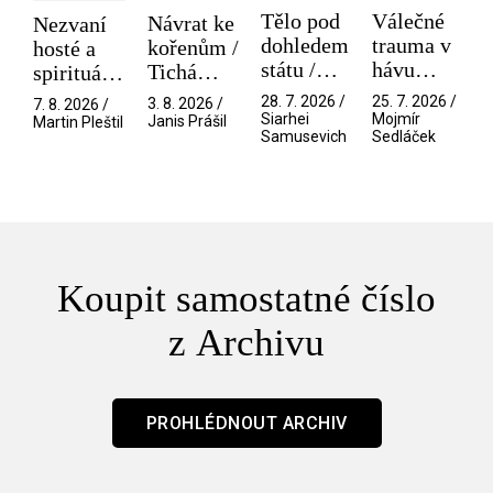
Tělo pod
Válečné
Návrat ke
Nezvaní
dohledem
trauma v
kořenům /
hosté a
státu /
hávu
Tichá
spirituální
Pramen
spektáklu
přítelkyně
narušitelé
28. 7. 2026 /
25. 7. 2026 /
3. 8. 2026 /
7. 8. 2026 /
/ Odyssea
z vesmíru
Siarhei
Mojmír
Janis Prášil
Martin Pleštil
Samusevich
Sedláček
/ Mouchy
Koupit samostatné číslo
z Archivu
PROHLÉDNOUT ARCHIV