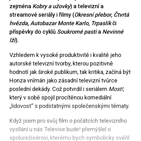
zejména
Kobry a užovky
) a televizní a
streamové seriály i filmy (
Okresní přebor
,
Čtvrtá
hvězda
,
Autobazar Monte Karlo
,
Trpaslík
či
příspěvky do cyklů
Soukromé pasti
a
Nevinné
lži
).
Vzhledem k vysoké produktivitě i kvalitě jeho
autorské televizní tvorby, kterou pozitivně
hodnotí jak široké publikum, tak kritika, začíná být
Honza vnímán jako zásadní televizní tvůrce
poslední dekády. Což potvrdil i seriálem
Most!
,
který v sobě spojil procítěnou komediální
„lidovost“ s podstatnými společenskými tématy.
Když jsem pro svůj film o počátcích televizního
vysílání u nás Televise bude! přemýšlel o
spolurežisérovi, kterému bych symbolicky svěřil