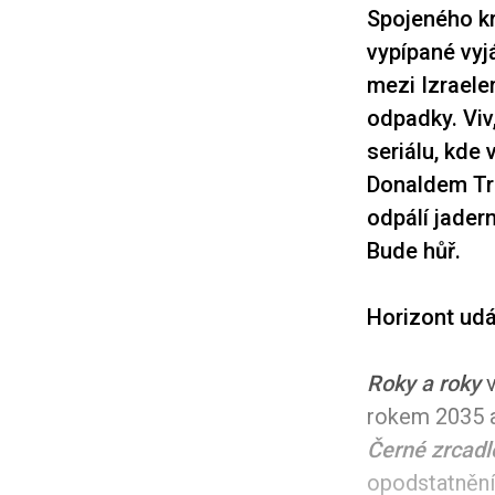
Spojeného krá
vypípané vyjá
mezi Izraelem
odpadky. Viv,
seriálu, kde
Donaldem Tr
odpálí jadern
Bude hůř.
Horizont udá
Roky a roky
v
rokem 2035 a
Černé zrcadl
opodstatnění,