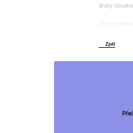
druhý obsaho
Série směřuje
Zpět
Pře