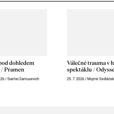
 pod dohledem
Válečné trauma v 
u / Pramen
spektáklu / Odyss
026 / Siarhei Samusevich
25. 7. 2026 / Mojmír Sedláče