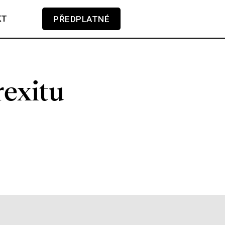
KT
PŘEDPLATNÉ
V košíku zatím nemáte žádné položky.
rexitu