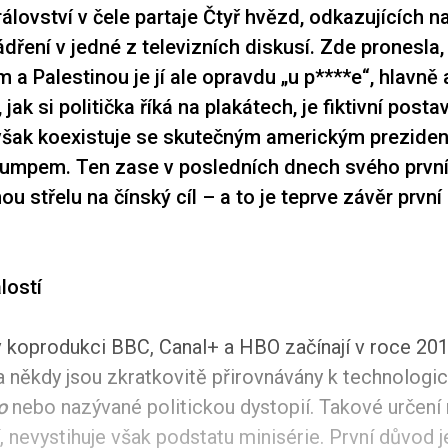
lovství v čele partaje Čtyř hvězd, odkazujících na 
dření v jedné z televizních diskusí. Zde pronesla, 
 a Palestinou je jí ale opravdu „u p****e“, hlavně 
 jak si politička říká na plakátech, je fiktivní post
 však koexistuje se skutečným americkým prezide
umpem. Ten zase v posledních dnech svého prvn
ou střelu na čínský cíl – a to je teprve závěr první
lostí
 koprodukci BBC, Canal+ a HBO začínají v roce 201
 někdy jsou zkratkovitě přirovnávány k technologick
o
nebo nazývané politickou dystopií. Takové určení
 nevystihuje však podstatu minisérie. První důvod je