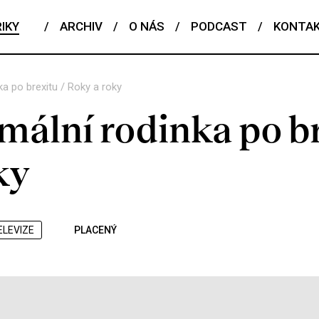
IKY
/
ARCHIV
/
O NÁS
/
PODCAST
/
KONTA
a po brexitu / Roky a roky
mální rodinka po b
ky
ELEVIZE
PLACENÝ