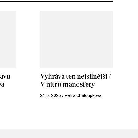
hávu
Vyhrává ten nejsilnější /
ea
V nitru manosféry
k
24. 7. 2026 / Petra Chaloupková