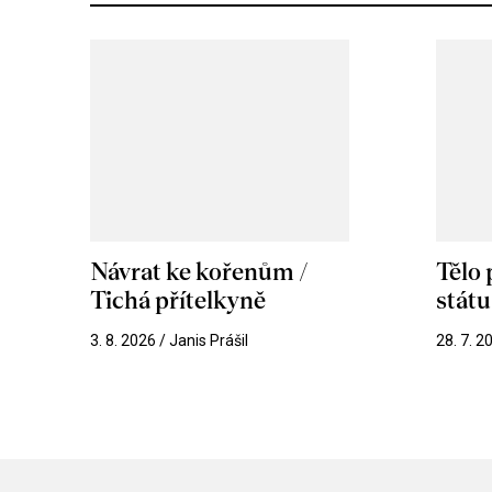
Návrat ke kořenům /
Tělo
Tichá přítelkyně
stát
3. 8. 2026 / Janis Prášil
28. 7. 2