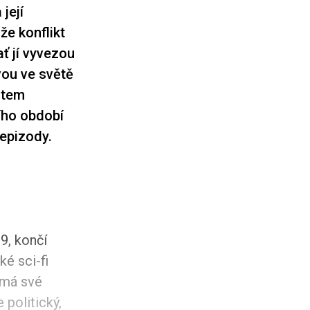
její
že konflikt
ať jí vyvezou
avou ve světě
ntem
ího období
 epizody.
9, končí
é sci-fi
 má své
 politický,