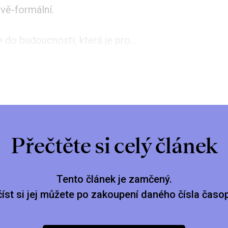
vě-formální.
 do budoucnosti, která je pro...
Přečtěte si celý článek
Tento článek je zamčený.
číst si jej můžete po zakoupení daného čísla časop