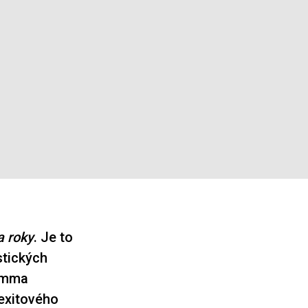
a roky
. Je to
stických
(Emma
rexitového