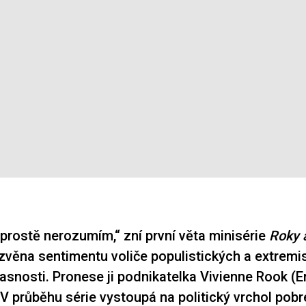
 prostě nerozumím,“ zní první věta minisérie
Roky 
ěna sentimentu voliče populistických a extremi
časnosti. Pronese ji podnikatelka Vivienne Rook 
 průběhu série vystoupá na politický vrchol pob