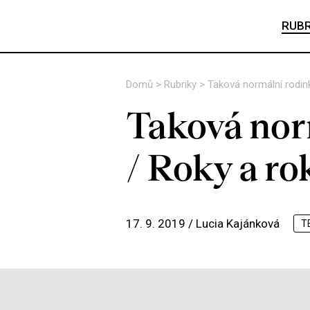
RUBR
Domů
>
Rubriky
>
Taková normální rodink
Taková nor
/ Roky a ro
17. 9. 2019 /
Lucia Kajánková
T