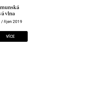
munská
vá vlna
 / říjen 2019
VÍCE