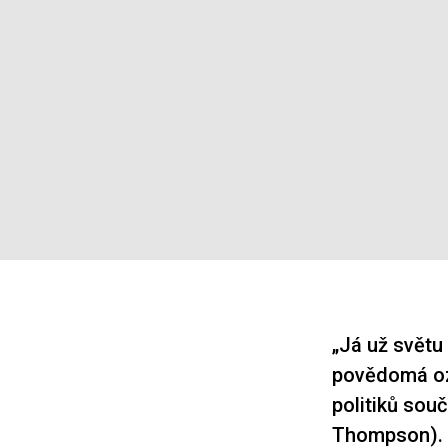
„Já už světu
povědomá ozv
politiků sou
Thompson). V