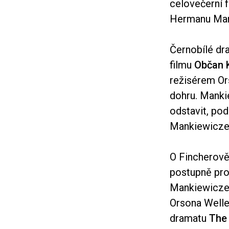
celovečerní 
Hermanu Man
Černobílé dr
filmu
Občan 
režisérem Or
dohru. Mankie
odstavit, pod
Mankiewicze 
O Fincherově 
postupně pron
Mankiewicze 
Orsona Welle
dramatu
The