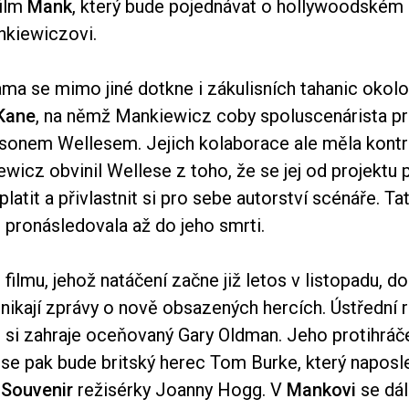
film
Mank
, který bude pojednávat o hollywoodském 
kiewiczovi.
ama se mimo jiné dotkne i zákulisních tahanic okol
Kane
, na němž Mankiewicz coby spoluscenárista pr
sonem Wellesem. Jejich kolaborace ale měla kontr
wicz obvinil Wellese z toho, že se jej od projektu
platit a přivlastnit si pro sebe autorství scénáře. T
pronásledovala až do jeho smrti.
filmu, jehož natáčení začne již letos v listopadu, d
ikají zprávy o nově obsazených hercích. Ústřední r
si zahraje oceňovaný Gary Oldman. Jeho protihráč
se pak bude britský herec Tom Burke, který naposle
 Souvenir
režisérky Joanny Hogg. V
Mankovi
se dál