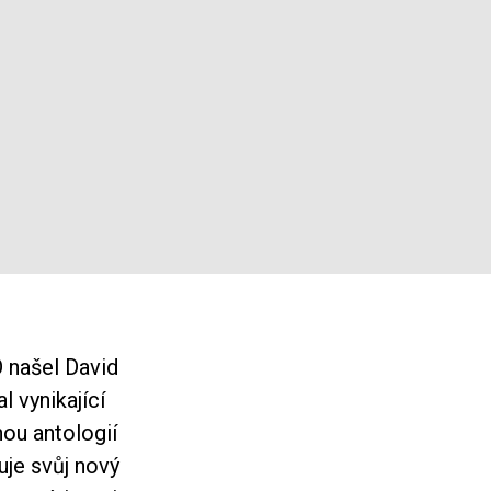
 našel David
l vynikající
ou antologií
uje svůj nový