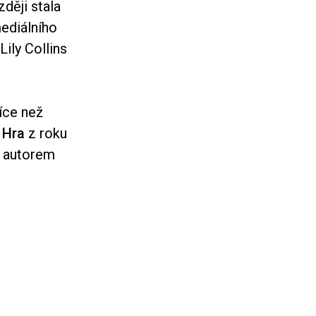
ději stala
ediálního
ily Collins
íce než
u
Hra
z roku
e autorem