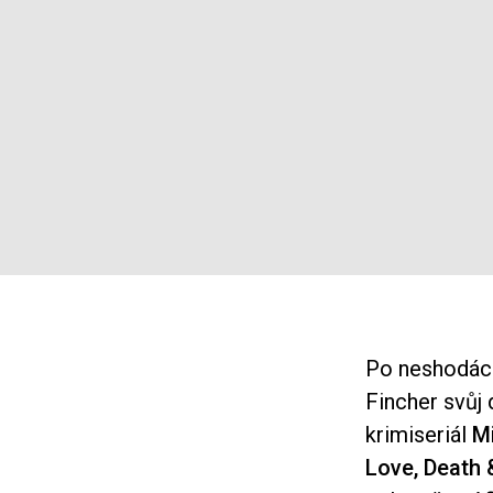
Po neshodách
Fincher svůj 
krimiseriál
M
Love, Death 