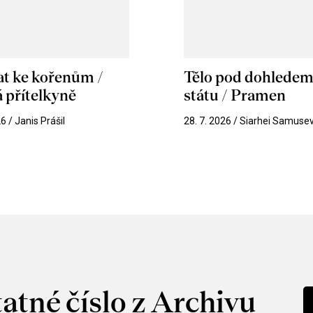
at ke kořenům /
Tělo pod dohlede
 přítelkyně
státu / Pramen
26 / Janis Prášil
28. 7. 2026 / Siarhei Samuse
atné číslo z Archivu