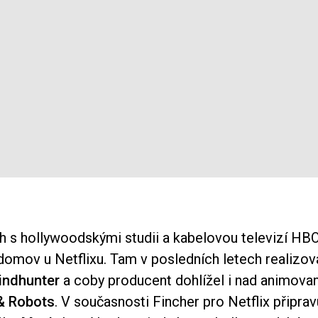
 s hollywoodskými studii a kabelovou televizí HBO
domov u Netflixu. Tam v posledních letech realizova
indhunter
a coby producent dohlížel i nad animovan
& Robots
. V současnosti Fincher pro Netflix připrav