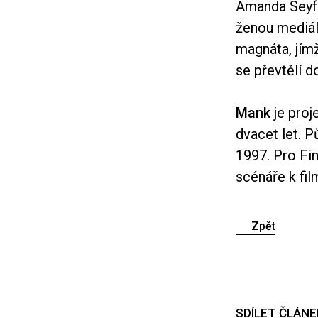
Amanda Seyfri
ženou mediál
magnáta, jímž
se převtělí d
Mank
je proj
dvacet let. P
1997. Pro Fin
scénáře k fil
Zpět
SDÍLET ČLÁNE