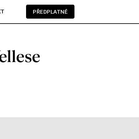
KT
PŘEDPLATNÉ
V košíku zatím nemáte žádné položky.
ellese