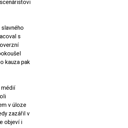
scenáristovi
o slavného
acoval s
overzní
 pokoušel
ato kauza pak
o médií
oli
em v úloze
dy zazářil v
e objeví i