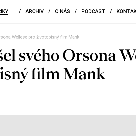
IKY
/
ARCHIV
/
O NÁS
/
PODCAST
/
KONTA
rsona Wellese pro životopisný film Mank
šel svého Orsona W
pisný film Mank