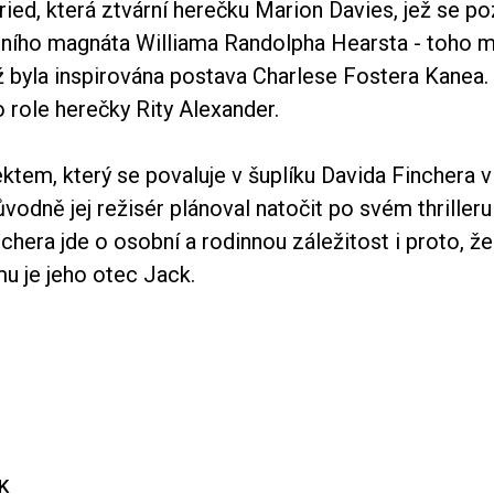
ed, která ztvární herečku Marion Davies, jež se poz
ního magnáta Williama Randolpha Hearsta - toho m
 byla inspirována postava Charlese Fostera Kanea. L
o role herečky Rity Alexander.
ektem, který se povaluje v šuplíku Davida Finchera v
ůvodně jej režisér plánoval natočit po svém thriller
chera jde o osobní a rodinnou záležitost i proto, ž
mu je jeho otec Jack.
K