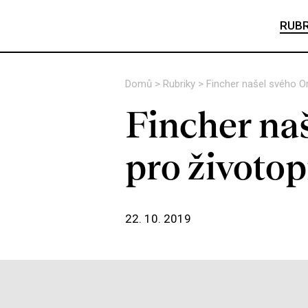
RUBR
Domů
>
Rubriky
>
Fincher našel svého O
Fincher na
pro životo
22. 10. 2019