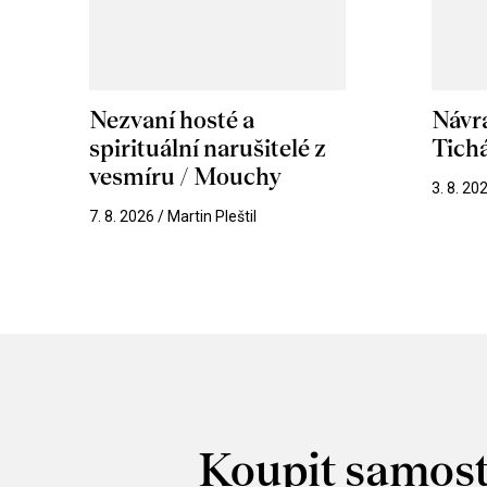
Nezvaní hosté a
Návr
spirituální narušitelé z
Tichá
vesmíru / Mouchy
3. 8. 20
7. 8. 2026 / Martin Pleštil
Koupit samost