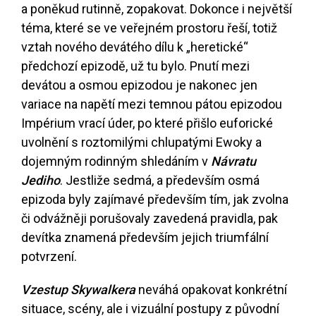
a poněkud rutinně, zopakovat. Dokonce i největší
téma, které se ve veřejném prostoru řeší, totiž
vztah nového devátého dílu k „heretické“
předchozí epizodě, už tu bylo. Pnutí mezi
devátou a osmou epizodou je nakonec jen
variace na napětí mezi temnou pátou epizodou
Impérium vrací úder, po které přišlo euforické
uvolnění s roztomilými chlupatými Ewoky a
dojemným rodinným shledáním v
Návratu
Jediho
. Jestliže sedmá, a především osmá
epizoda byly zajímavé především tím, jak zvolna
či odvážněji porušovaly zavedená pravidla, pak
devítka znamená především jejich triumfální
potvrzení.
Vzestup Skywalkera
neváhá opakovat konkrétní
situace, scény, ale i vizuální postupy z původní