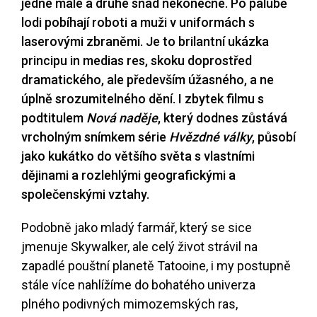
jedné malé a druhé snad nekonečné. Po palubě
lodi pobíhají roboti a muži v uniformách s
laserovými zbraněmi. Je to brilantní ukázka
principu in medias res, skoku doprostřed
dramatického, ale především úžasného, a ne
úplně srozumitelného dění. I zbytek filmu s
podtitulem
Nová naděje
, který dodnes zůstává
vrcholným snímkem série
Hvězdné války
, působí
jako kukátko do většího světa s vlastními
dějinami a rozlehlými geografickými a
společenskými vztahy.
Podobně jako mladý farmář, který se sice
jmenuje Skywalker, ale celý život strávil na
zapadlé pouštní planetě Tatooine, i my postupně
stále více nahlížíme do bohatého univerza
plného podivných mimozemských ras,