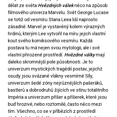
dělat ze světa
Hvězdných válek
něco na způsob
filmového univerza Marvelu. Svět George Lucase
se totiž od vesmíru Stana Leea liší naprosto
zásadně. Marvel je vystavěný kolem výrazných
hrdinů, kterým Lee vytvořil na míru jejich vlastní
kout svého komiksového vesmíru. Každá
postava tu má nejen svou mytologii, ale i své
vlastní přirozené prostředí.
Hvězdné války
mají
daleko skromnější pole působnosti. Je to
univerzum mystických tragédií postav, jejichž
osudy jsou svázané vlákny vesmírné Síly,
univerzum šedé zóny nejrůznějších pašeráků,
bastlerů a dobrodruhů žijících ve stínu totalitního
Impéria a univerzum příšer a příšerek, které jsou
buď hrozivé, nebo roztomilé, často něco mezi
tím. Všechno, co se v příbězích z prostředí