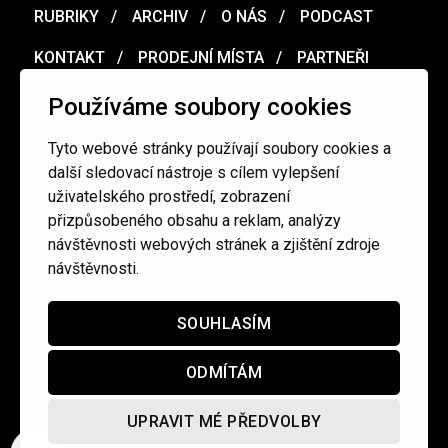
RUBRIKY
ARCHIV
O NÁS
PODCAST
KONTAKT
PRODEJNÍ MÍSTA
PARTNEŘI
MERCH
VOUCHER
Používáme soubory cookies
Tyto webové stránky používají soubory cookies a
Ochrana osobních údajů
/
Obchodní podmínky
další sledovací nástroje s cílem vylepšení
uživatelského prostředí, zobrazení
přizpůsobeného obsahu a reklam, analýzy
redakce@cinepur.cz
návštěvnosti webových stránek a zjištění zdroje
návštěvnosti.
SOUHLASÍM
ODMÍTÁM
UPRAVIT MÉ PŘEDVOLBY