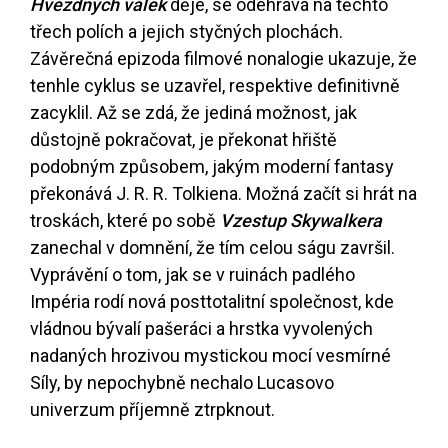
Hvězdných válek
děje, se odehrává na těchto
třech polích a jejich styčných plochách.
Závěrečná epizoda filmové nonalogie ukazuje, že
tenhle cyklus se uzavřel, respektive definitivně
zacyklil. Až se zdá, že jediná možnost, jak
důstojně pokračovat, je překonat hřiště
podobným způsobem, jakým moderní fantasy
překonává J. R. R. Tolkiena. Možná začít si hrát na
troskách, které po sobě
Vzestup Skywalkera
zanechal v domnění, že tím celou ságu završil.
Vyprávění o tom, jak se v ruinách padlého
Impéria rodí nová posttotalitní společnost, kde
vládnou bývalí pašeráci a hrstka vyvolených
nadaných hrozivou mystickou mocí vesmírné
Síly, by nepochybně nechalo Lucasovo
univerzum příjemně ztrpknout.