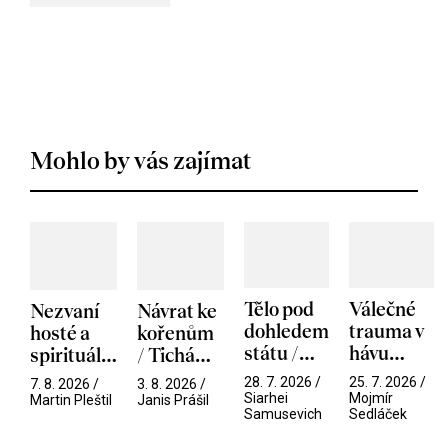
Mohlo by vás zajímat
Tělo pod
Válečné
Nezvaní
Návrat ke
dohledem
trauma v
hosté a
kořenům
státu /
hávu
spirituální
/ Tichá
Pramen
spektáklu
narušitelé
přítelkyně
28. 7. 2026 /
25. 7. 2026 /
7. 8. 2026 /
3. 8. 2026 /
/ Odyssea
z vesmíru
Siarhei
Mojmír
Martin Pleštil
Janis Prášil
Samusevich
Sedláček
/ Mouchy