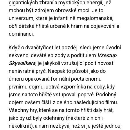
gigantických zbraní a mystických energií, jež
mohou být zdrojem obrovské moci. Je to
univerzum, které je infantilně megalomanské,
obří dětské hřiště určené k hrám na objevování a
dominanci.
Když o dvaačtyřicet let později sledujeme úvodní
sekvenci deváté epizody s podtitulem
Vzestup
Skywalkera
, je jakýkoli vzrušující pocit novosti
nenávratně pryč. Naopak to působí jako do
úmoru opakovaná formální pocta onomu
prvnímu dojmu, uctivá vzpomínka na doby, kdy
jsme na toto hřiště vstupovali poprvé. Podobný
dojem ovšem čiší i z celého následujícího filmu.
Všechny hry, které se na tomto hřišti daly hrát,
jako by už byly odehrány (některé z nich i
několikrát), a nám nezbývá, než si je ještě jednou,