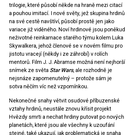
trilogie, které působí někde na hraně mezi citací
a pouhou imitací. I nové světy, jež skupina hrdinů
na své cestě navštíví, působí prostě jen jako
variace již viděného. Noví hrdinové jsou poněkud
neživotné reinkarnace starého týmu kolem Luka
Skywalkera, jehož členové se v novém filmu pro
jistotu vracejí (někdy i ze záhrobí) v rolích
mentorů. Film J. J. Abramse možná není nejhorší
snímek ze světa
Star Wars
, ale rozhodně je
nejsnáze zapomenutelný – protože sám je
sotva něčím víc než vzpomínkou.
Nekonečné snahy větvit osudové příbuzenské
vztahy hrdinů, neustále znovu křísit projekt
Hvězdy smrti a nechat hrdiny putovat po nových
planetách, které jsou ale všechny k uzoufání
stejné, také ukazují, jak problematická je snaha