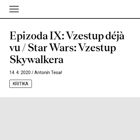
Epizoda IX: Vzestup déjà
V košíku zatím nemáte žádné položky.
vu / Star Wars: Vzestup
Skywalkera
14. 4. 2020 /
Antonín Tesař
KRITIKA