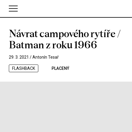
Návrat campového rytíře /
V košíku zatím nemáte žádné položky.
Batman z roku 1966
29. 3. 2021 /
Antonín Tesař
FLASHBACK
PLACENÝ