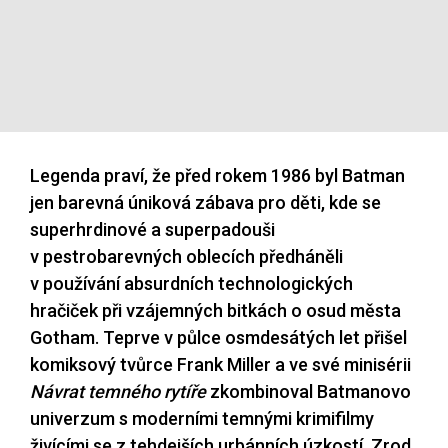
Legenda praví, že před rokem 1986 byl
Batman
jen barevná úniková zábava pro děti, kde se
superhrdinové a superpadouši
v pestrobarevných oblecích předháněli
v používání absurdních technologických
hračiček při vzájemných bitkách o osud města
Gotham. Teprve v půlce osmdesátých let přišel
komiksový tvůrce Frank Miller a ve své minisérii
Návrat temného rytíře
zkombinoval Batmanovo
univerzum s moderními temnými krimifilmy
živícími se z tehdejších urbánních úzkostí. Zrod