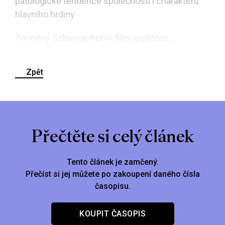
patologické tendence společnosti i charakteru
hlavního hrdiny.
Zmíněný Schumacherův film je přitom...
Zpět
Přečtěte si celý článek
Tento článek je zamčený.
Přečíst si jej můžete po zakoupení daného čísla
časopisu.
KOUPIT ČASOPIS