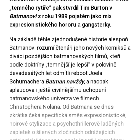
„temného rytíře“ pak stvrdil Tim Burton v
Batmanovi
z roku 1989 pojatém jako mix
expresionistického hororu a gangsterky.
Na základě téhle zjednodušené historie alespoň
Batmanovi rozumí čtenáři jeho nových komiksů a
diváci pozdějších batmanovských filmů, kteří
podle doktríny „temnější je lepší“ v polovině
devadesátých let odmítli reboot Joela
Schumachera
Batman navždy
, a naopak
aplaudovali ještě civilnějšímu uchopení
batmanovského univerza ve filmech
Christophera Nolana. Od Batmana se dnes
zkrátka čeká specifická směs expresionistické,
noirové stylizace a psychothrillerově laděných
zápletek o šílených zločincích odrážejících