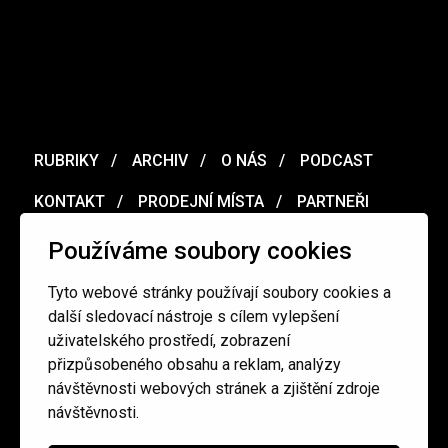
RUBRIKY
ARCHIV
O NÁS
PODCAST
KONTAKT
PRODEJNÍ MÍSTA
PARTNEŘI
MERCH
VOUCHER
Používáme soubory cookies
Tyto webové stránky používají soubory cookies a
Ochrana osobních údajů
/
Obchodní podmínky
další sledovací nástroje s cílem vylepšení
uživatelského prostředí, zobrazení
přizpůsobeného obsahu a reklam, analýzy
redakce@cinepur.cz
návštěvnosti webových stránek a zjištění zdroje
návštěvnosti.