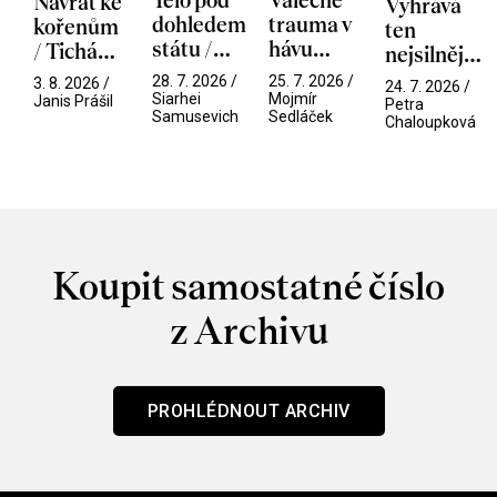
Tělo pod
Válečné
Návrat ke
Vyhrává
dohledem
trauma v
kořenům
ten
státu /
hávu
/ Tichá
nejsilnější
Pramen
spektáklu
přítelkyně
/ V nitru
28. 7. 2026 /
25. 7. 2026 /
3. 8. 2026 /
24. 7. 2026 /
/ Odyssea
Siarhei
Mojmír
manosféry
Janis Prášil
Petra
Samusevich
Sedláček
Chaloupková
Koupit samostatné číslo
z Archivu
PROHLÉDNOUT ARCHIV