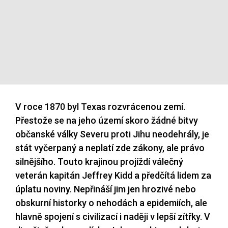
V roce 1870 byl Texas rozvrácenou zemí.
Přestože se na jeho území skoro žádné bitvy
občanské války Severu proti Jihu neodehrály, je
stát vyčerpaný a neplatí zde zákony, ale právo
silnějšího. Touto krajinou projíždí válečný
veterán kapitán Jeffrey Kidd a předčítá lidem za
úplatu noviny. Nepřináší jim jen hrozivé nebo
obskurní historky o nehodách a epidemiích, ale
hlavně spojení s civilizací i naději v lepší zítřky. V