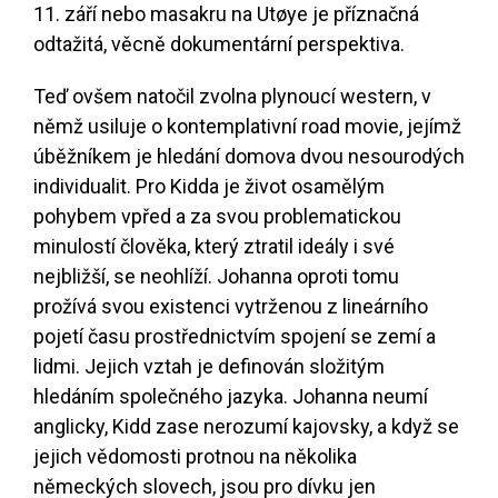
11. září nebo masakru na Utøye je příznačná
odtažitá, věcně dokumentární perspektiva.
Teď ovšem natočil zvolna plynoucí western, v
němž usiluje o kontemplativní road movie, jejímž
úběžníkem je hledání domova dvou nesourodých
individualit. Pro Kidda je život osamělým
pohybem vpřed a za svou problematickou
minulostí člověka, který ztratil ideály i své
nejbližší, se neohlíží. Johanna oproti tomu
prožívá svou existenci vytrženou z lineárního
pojetí času prostřednictvím spojení se zemí a
lidmi. Jejich vztah je definován složitým
hledáním společného jazyka. Johanna neumí
anglicky, Kidd zase nerozumí kajovsky, a když se
jejich vědomosti protnou na několika
německých slovech, jsou pro dívku jen