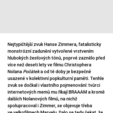
Nejtypičtější zvuk Hanse Zimmera, fatalisticky
monstrózní zadunění vytvořené vrstvením
hlubokých žesťových tónů, poprvé zaznělo před
více než deseti lety ve filmu Christophera
Nolana
Počátek
a od té doby je bezpečně
usazené v kolektivní popkulturní paměti. Tenhle
zvuk se dočkal i vlastního pojmenování: tvůrci
internetových memů mu říkají BRAAAM a kromě
dalších Nolanových filmů, na nichž
spolupracoval i Zimmer, se objevuje třeba
ve velkofilmech Marvelu. Dalo se tedy čekat, že