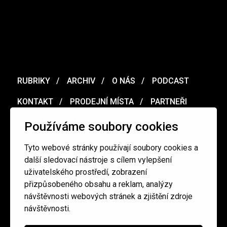
RUBRIKY
ARCHIV
O NÁS
PODCAST
KONTAKT
PRODEJNÍ MÍSTA
PARTNEŘI
MERCH
VOUCHER
Používáme soubory cookies
Tyto webové stránky používají soubory cookies a
Ochrana osobních údajů
/
Obchodní podmínky
další sledovací nástroje s cílem vylepšení
uživatelského prostředí, zobrazení
přizpůsobeného obsahu a reklam, analýzy
redakce@cinepur.cz
návštěvnosti webových stránek a zjištění zdroje
návštěvnosti.