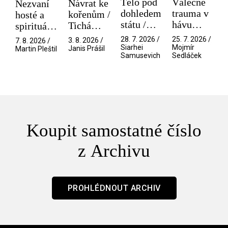
Tělo pod
Válečné
Návrat ke
Nezvaní
dohledem
trauma v
kořenům /
hosté a
státu /
hávu
Tichá
spirituální
Pramen
spektáklu
přítelkyně
narušitelé
28. 7. 2026 /
25. 7. 2026 /
3. 8. 2026 /
7. 8. 2026 /
/ Odyssea
z vesmíru
Siarhei
Mojmír
Janis Prášil
Martin Pleštil
Samusevich
Sedláček
/ Mouchy
Koupit samostatné číslo
z Archivu
PROHLÉDNOUT ARCHIV