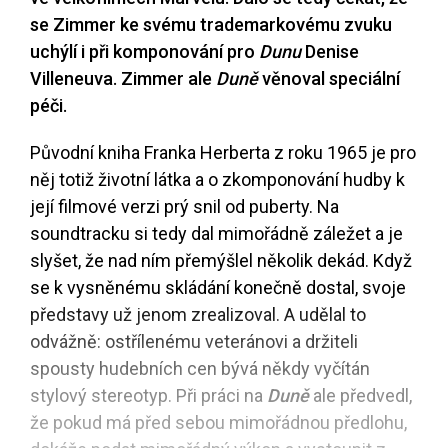
se Zimmer ke svému trademarkovému zvuku
uchýlí i při komponování pro
Dunu
Denise
Villeneuva. Zimmer ale
Duně
věnoval speciální
péči.
Původní kniha Franka Herberta z roku 1965 je pro
něj totiž životní látka a o zkomponování hudby k
její filmové verzi prý snil od puberty. Na
soundtracku si tedy dal mimořádně záležet a je
slyšet, že nad ním přemýšlel několik dekád. Když
se k vysněnému skládání konečně dostal, svoje
představy už jenom zrealizoval. A udělal to
odvážně: ostřílenému veteránovi a držiteli
spousty hudebních cen bývá někdy vyčítán
stylový stereotyp. Při práci na
Duně
ale předvedl,
že pokud má před sebou mimořádnou předlohu,