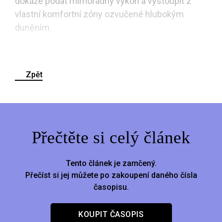
dokáže podat mimořádný výkon a vystoupit z
vlastní komfortní zóny ozvučené hlubokým
duněním.
...
Zpět
Přečtěte si celý článek
Tento článek je zamčený.
Přečíst si jej můžete po zakoupení daného čísla
časopisu.
KOUPIT ČASOPIS