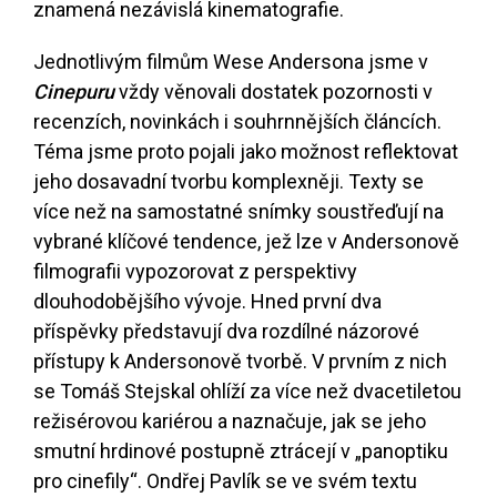
znamená nezávislá kinematografie.
Jednotlivým filmům Wese Andersona jsme v
Cinepuru
vždy věnovali dostatek pozornosti v
recenzích, novinkách i souhrnnějších článcích.
Téma jsme proto pojali jako možnost reflektovat
jeho dosavadní tvorbu komplexněji. Texty se
více než na samostatné snímky soustřeďují na
vybrané klíčové tendence, jež lze v Andersonově
filmografii vypozorovat z perspektivy
dlouhodobějšího vývoje. Hned první dva
příspěvky představují dva rozdílné názorové
přístupy k Andersonově tvorbě. V prvním z nich
se Tomáš Stejskal ohlíží za více než dvacetiletou
režisérovou kariérou a naznačuje, jak se jeho
smutní hrdinové postupně ztrácejí v „panoptiku
pro cinefily“. Ondřej Pavlík se ve svém textu