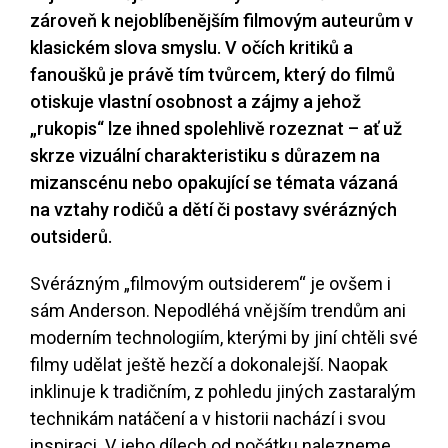
zároveň k nejoblíbenějším filmovým auteurům v
klasickém slova smyslu. V očích kritiků a
fanoušků je právě tím tvůrcem, který do filmů
otiskuje vlastní osobnost a zájmy a jehož
„rukopis“ lze ihned spolehlivě rozeznat – ať už
skrze vizuální charakteristiku s důrazem na
mizanscénu nebo opakující se témata vázaná
na vztahy rodičů a dětí či postavy svérázných
outsiderů.
Svérázným „filmovým outsiderem“ je ovšem i
sám Anderson. Nepodléhá vnějším trendům ani
moderním technologiím, kterými by jiní chtěli své
filmy udělat ještě hezčí a dokonalejší. Naopak
inklinuje k tradičním, z pohledu jiných zastaralým
technikám natáčení a v historii nachází i svou
inspiraci. V jeho dílech od počátku nalezneme