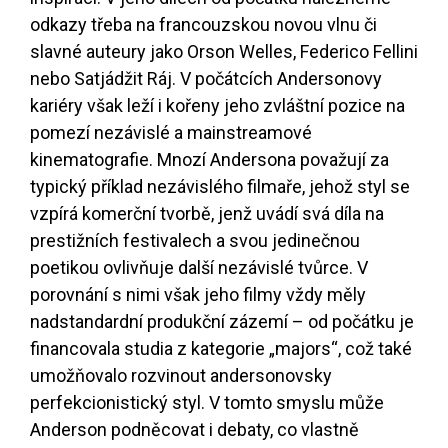
odkazy třeba na francouzskou novou vlnu či
slavné auteury jako Orson Welles, Federico Fellini
nebo Satjádžit Ráj. V počátcích Andersonovy
kariéry však leží i kořeny jeho zvláštní pozice na
pomezí nezávislé a mainstreamové
kinematografie. Mnozí Andersona považují za
typický příklad nezávislého filmaře, jehož styl se
vzpírá komerční tvorbě, jenž uvádí svá díla na
prestižních festivalech a svou jedinečnou
poetikou ovlivňuje další nezávislé tvůrce. V
porovnání s nimi však jeho filmy vždy měly
nadstandardní produkční zázemí – od počátku je
financovala studia z kategorie „majors“, což také
umožňovalo rozvinout andersonovsky
perfekcionistický styl. V tomto smyslu může
Anderson podněcovat i debaty, co vlastně