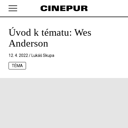
Úvod k tématu: Wes
V košíku zatím nemáte žádné položky.
Anderson
12. 4. 2022 /
Lukáš Skupa
TÉMA