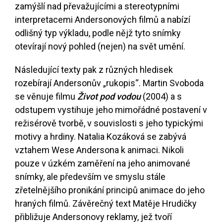
zamýšlí nad převažujícími a stereotypními
interpretacemi Andersonových filmů a nabízí
odlišný typ výkladu, podle nějž tyto snímky
otevírají nový pohled (nejen) na svět umění.
Následující texty pak z různých hledisek
rozebírají Andersonův „rukopis“. Martin Svoboda
se věnuje filmu
Život pod vodou
(2004) a s
odstupem vystihuje jeho mimořádné postavení v
režisérově tvorbě, v souvislosti s jeho typickými
motivy a hrdiny. Natalia Kozáková se zabývá
vztahem Wese Andersona k animaci. Nikoli
pouze v úzkém zaměření na jeho animované
snímky, ale především ve smyslu stále
zřetelnějšího pronikání principů animace do jeho
hraných filmů. Závěrečný text Matěje Hrudičky
přibližuje Andersonovy reklamy, jež tvoří