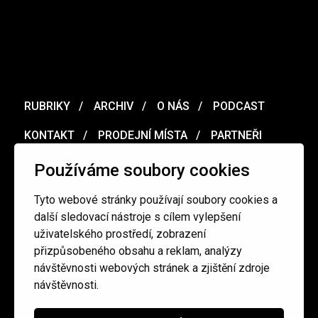
RUBRIKY
ARCHIV
O NÁS
PODCAST
KONTAKT
PRODEJNÍ MÍSTA
PARTNEŘI
MERCH
VOUCHER
Používáme soubory cookies
Tyto webové stránky používají soubory cookies a
Ochrana osobních údajů
/
Obchodní podmínky
další sledovací nástroje s cílem vylepšení
uživatelského prostředí, zobrazení
přizpůsobeného obsahu a reklam, analýzy
redakce@cinepur.cz
návštěvnosti webových stránek a zjištění zdroje
návštěvnosti.