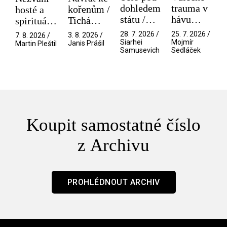
dohledem
trauma v
kořenům /
hosté a
státu /
hávu
Tichá
spirituální
Pramen
spektáklu
přítelkyně
narušitelé
28. 7. 2026 /
25. 7. 2026 /
3. 8. 2026 /
7. 8. 2026 /
/ Odyssea
z vesmíru
Siarhei
Mojmír
Janis Prášil
Martin Pleštil
Samusevich
Sedláček
/ Mouchy
Koupit samostatné číslo
z Archivu
PROHLÉDNOUT ARCHIV