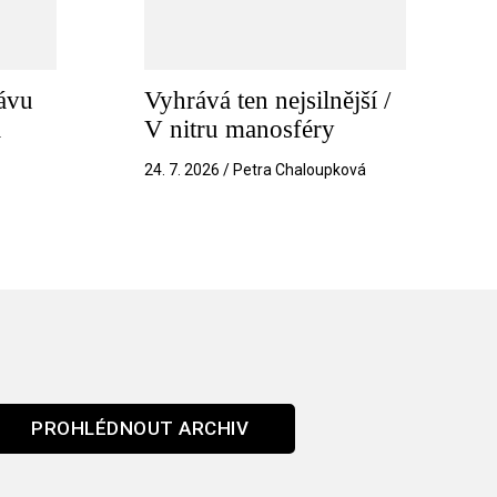
ávu
Vyhrává ten nejsilnější /
a
V nitru manosféry
k
24. 7. 2026 / Petra Chaloupková
PROHLÉDNOUT ARCHIV