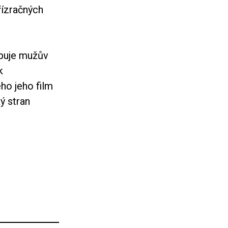
řízračných
upuje mužův
k
ho jeho film
ý stran