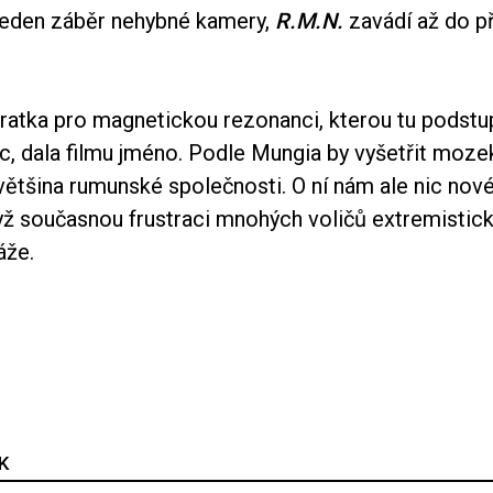
jeden záběr nehybné kamery,
R.M.N.
zavádí až do p
atka pro magnetickou rezonanci, kterou tu podst
, dala filmu jméno. Podle Mungia by vyšetřit moze
ětšina rumunské společnosti. O ní nám ale nic nové
yž současnou frustraci mnohých voličů extremistick
áže.
K