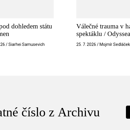
pod dohledem státu
Válečné trauma v h
amen
spektáklu / Odysse
026 / Siarhei Samusevich
25. 7. 2026 / Mojmír Sedláče
tné číslo z Archivu