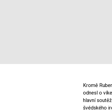
Kromě Rubena
odnesl o vík
hlavní soutěže
švédského ir