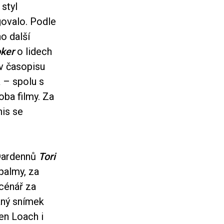
 styl
ngovalo. Podle
ho další
ker
o lidech
v časopisu
 – spolu s
ba filmy. Za
nis se
 Dardennů
Tori
palmy, za
scénář za
vaný snímek
en Loach i