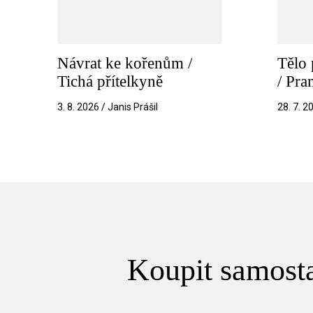
Návrat ke kořenům /
Tělo 
Tichá přítelkyně
/ Pr
3. 8. 2026 / Janis Prášil
28. 7. 2
Koupit samosta