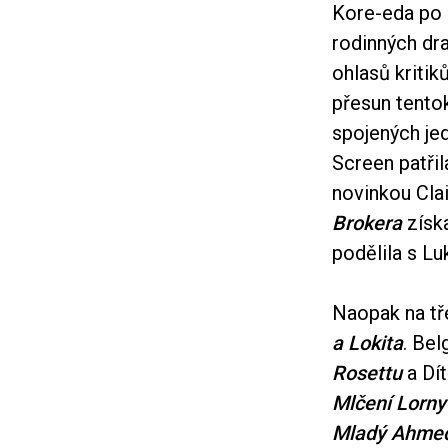
Kore-eda po 
rodinných dr
ohlasů kritik
přesun tento
spojených je
Screen patřil
novinkou Cla
Brokera
získa
podělila s L
Naopak na tř
a Lokita
. Be
Rosettu
a Dít
Mlčení Lorny
Mladý Ahme