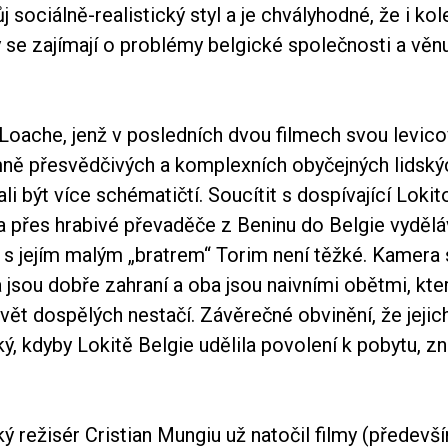
ůj sociálně-realistický styl a je chvályhodné, že i ko
se zajímají o problémy belgické společnosti a věnu
Loache, jenž v posledních dvou filmech svou levico
mně přesvědčivých a komplexních obyčejných lidský
li být více schématičtí. Soucítit s dospívající Lokit
a přes hrabivé převaděče z Beninu do Belgie vydělá
a s jejím malým „bratrem“ Torim není těžké. Kamera
a jsou dobře zahraní a oba jsou naivními obětmi, kte
ět dospělých nestačí. Závěrečné obvinění, že jejic
ký, kdyby Lokitě Belgie udělila povolení k pobytu, zn
ý režisér Cristian Mungiu už natočil filmy (předev