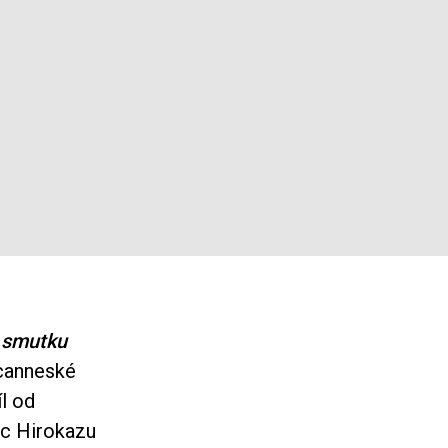
k smutku
 canneské
íl od
ec Hirokazu