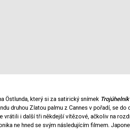
 Östlunda, který si za satirický snímek
Trojúhelní
endu druhou Zlatou palmu z Cannes v pořadí, se do
 vrátili i další tři někdejší vítězové, ačkoliv na rozd
onika ne hned se svým následujícím filmem. Japon