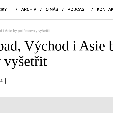
IKY
/
ARCHIV
/
O NÁS
/
PODCAST
/
KONTA
i Asie by potřebovaly vyšetřit
pad, Východ i Asie 
 vyšetřit
SA