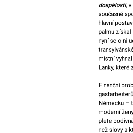
dospělosti
, 
současné spol
hlavní postav
palmu získal 
nyní se o ni
transylvánské
místní vyhnali
Lanky, které 
Finanční pro
gastarbeiterů 
Německu – to
moderní ženy,
plete podivná
než slovy a k