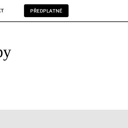
KT
PŘEDPLATNÉ
V košíku zatím nemáte žádné položky.
by