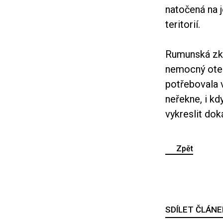
natočená na 
teritorií.
Rumunská zkr
nemocný otec
potřebovala v
neřekne, i kd
vykreslit dok
Zpět
SDÍLET ČLÁNE