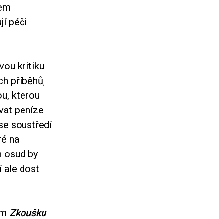
lem
jí péči
vou kritiku
ch příběhů,
ou, kterou
vat peníze
 se soustředí
ré na
h osud by
í ale dost
ším
Zkoušku