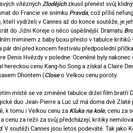
svých vítězných
Zlodějích
zkusil přenést svůj klidný
amat do Francie ve snímku
Pravda
, což příliš nefu
ů, kteří vydrželi v Cannes až do konce soutěže, je je
krát do Jižní Koreje o něco úspěšnější. Dramatu
Bro
dním miminem z baby boxu přesto v tabulce kritiků 
a pár dní před koncem festivalu předposlední příčka
ire Denis Hvězdy v poledne. Oceněné byly nakonec o
l hereckou cenu Kang-ho Song a získal a Claire De
ukasem Dhontem (
Close
o Velkou cenu poroty.
etím místě se ve zmíněné tabulce držel film bratří
lgické duo Jean-Pierre a Luc už má doma dvě Zlaté 
ě, k tomu i Velkou cenu za
Kluka na kole
, cenu za 
a cenu za režii za svůj předcházejí, kritiky nemilo
d
. V soutěži Cannes jsou letos podeváté. Tak jako K