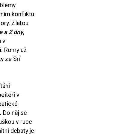
oblémy
ním konfliktu
ory. Zlatou
e a 2 dny
,
 v
ci. Romy už
ky ze Srí
tání
eiteři v
patické
. Do něj se
puškou v ruce
itní debaty je