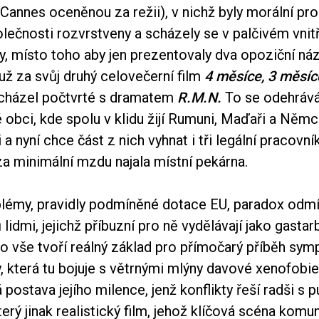
v Cannes oceněnou za režii), v nichž byly morální pr
ečnosti rozvrstveny a scházely se v palčivém vnitř
y, místo toho aby jen prezentovaly dva opoziční náz
už za svůj druhý celovečerní film
4 měsíce, 3 měsíc
 ucházel počtvrté s dramatem
R.M.N.
To se odehrává
 obci, kde spolu v klidu žijí Rumuni, Maďaři a Něm
 a nyní chce část z nich vyhnat i tři legální pracovní
za minimální mzdu najala místní pekárna.
blémy, pravidly podmíněné dotace EU, paradox odmí
lidmi, jejichž příbuzní pro ně vydělávají jako gastarb
 vše tvoří reálný základ pro přímočarý příběh sym
 která tu bojuje s větrnými mlýny davové xenofobie
 postava jejího milence, jenž konflikty řeší radši s 
terý jinak realistický film, jehož klíčová scéna komun