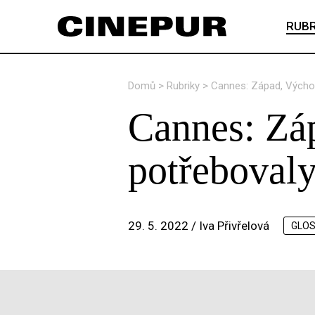
RUBR
Domů
>
Rubriky
>
Cannes: Západ, Východ 
Cannes: Zá
potřebovaly
29. 5. 2022 /
Iva Přivřelová
GLO