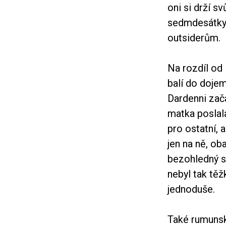
oni si drží sv
sedmdesátky 
outsiderům.
Na rozdíl od 
balí do doje
Dardenni zača
matka poslal
pro ostatní, 
jen na ně, ob
bezohledný sv
nebyl tak těž
jednoduše.
Také rumunsk