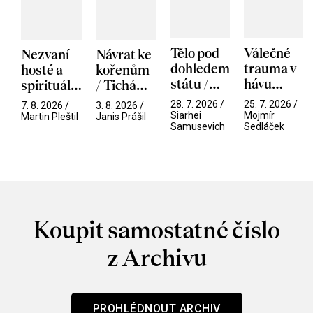
Tělo pod
Válečné
Nezvaní
Návrat ke
dohledem
trauma v
hosté a
kořenům
státu /
hávu
spirituální
/ Tichá
Pramen
spektáklu
narušitelé
přítelkyně
28. 7. 2026 /
25. 7. 2026 /
7. 8. 2026 /
3. 8. 2026 /
/ Odyssea
z vesmíru
Siarhei
Mojmír
Martin Pleštil
Janis Prášil
Samusevich
Sedláček
/ Mouchy
Koupit samostatné číslo
z Archivu
PROHLÉDNOUT ARCHIV