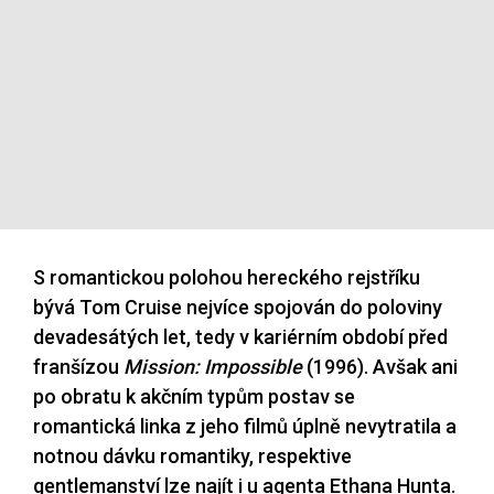
S romantickou polohou hereckého rejstříku
bývá Tom Cruise nejvíce spojován do poloviny
devadesátých let, tedy v kariérním období před
franšízou
Mission: Impossible
(1996). Avšak ani
po obratu k akčním typům postav se
romantická linka z jeho filmů úplně nevytratila a
notnou dávku romantiky, respektive
gentlemanství lze najít i u agenta Ethana Hunta.