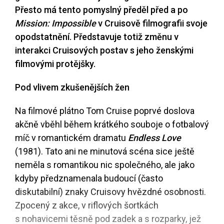
Přesto má tento pomyslný předěl před a po
Mission: Impossible
v Cruisově filmografii svoje
opodstatnění. Představuje totiž změnu v
interakci Cruisových postav s jeho ženskými
filmovými protějšky.
Pod vlivem zkušenějších žen
Na filmové plátno Tom Cruise poprvé doslova
akčně vběhl během krátkého souboje o fotbalový
míč v romantickém dramatu
Endless Love
(1981). Tato ani ne minutová scéna sice ještě
neměla s romantikou nic společného, ale jako
kdyby předznamenala budoucí (často
diskutabilní) znaky Cruisovy hvězdné osobnosti.
Zpocený z akce, v riflových šortkách
s nohavicemi těsně pod zadek a s rozparky, jež