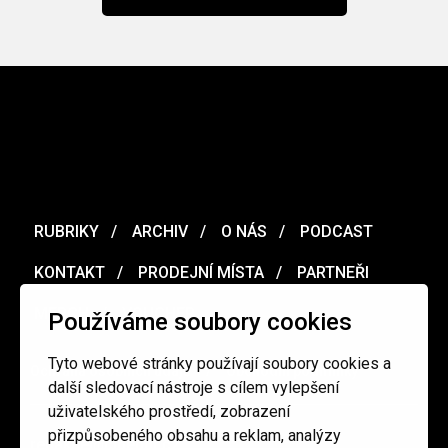
RUBRIKY
ARCHIV
O NÁS
PODCAST
KONTAKT
PRODEJNÍ MÍSTA
PARTNEŘI
MERCH
VOUCHER
Používáme soubory cookies
Tyto webové stránky používají soubory cookies a
Ochrana osobních údajů
/
Obchodní podmínky
další sledovací nástroje s cílem vylepšení
uživatelského prostředí, zobrazení
přizpůsobeného obsahu a reklam, analýzy
redakce@cinepur.cz