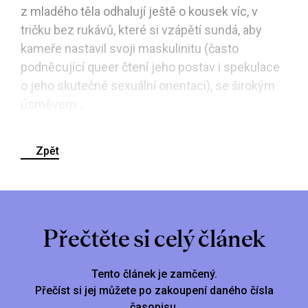
z mladého těla odhalují ještě o kousek víc, v
tričku bez rukávů, které si vzápětí sundá, aby
kameře nastavil svoji maskulinitu (často
podněcující queer čtení jeho postav i spekulace
o jeho skutečné sexuální orientaci), se širokým
úsměvem...
Zpět
Přečtěte si celý článek
Tento článek je zamčený.
Přečíst si jej můžete po zakoupení daného čísla
časopisu.