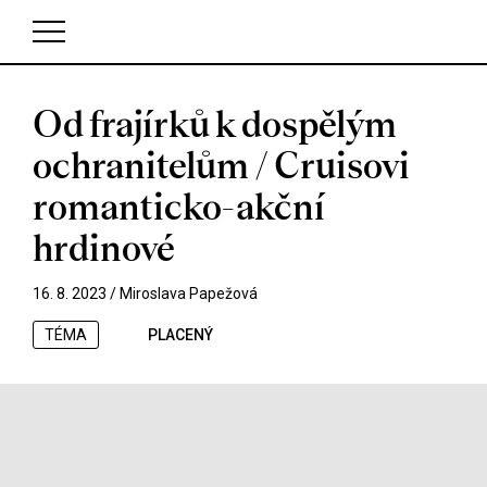
Od frajírků k dospělým
V košíku zatím nemáte žádné položky.
ochranitelům / Cruisovi
romanticko-akční
hrdinové
16. 8. 2023 /
Miroslava Papežová
TÉMA
PLACENÝ