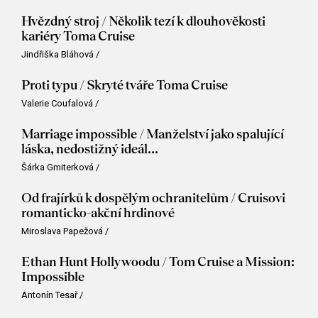
Hvězdný stroj / Několik tezí k dlouhověkosti
kariéry Toma Cruise
Jindřiška Bláhová
/
Proti typu / Skryté tváře Toma Cruise
Valerie Coufalová
/
Marriage impossible / Manželství jako spalující
láska, nedostižný ideál...
Šárka Gmiterková
/
Od frajírků k dospělým ochranitelům / Cruisovi
romanticko-akční hrdinové
Miroslava Papežová
/
Ethan Hunt Hollywoodu / Tom Cruise a Mission:
Impossible
Antonín Tesař
/