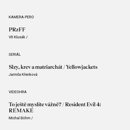
KAMERA-PERO
PRzFF
Vít Klusák
/
SERIÁL
Slzy, krev a matriarchát / Yellowjackets
Jarmila Křenková
VIDEOHRA
To ještě myslíte vážně? / Resident Evil 4:
REMAKE
Michal Böhm
/