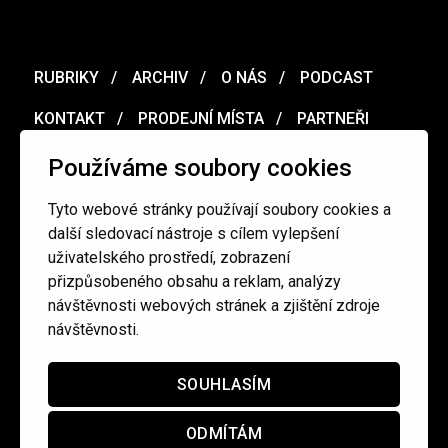
RUBRIKY
ARCHIV
O NÁS
PODCAST
KONTAKT
PRODEJNÍ MÍSTA
PARTNEŘI
MERCH
VOUCHER
Používáme soubory cookies
Tyto webové stránky používají soubory cookies a
Ochrana osobních údajů
/
Obchodní podmínky
další sledovací nástroje s cílem vylepšení
uživatelského prostředí, zobrazení
přizpůsobeného obsahu a reklam, analýzy
redakce@cinepur.cz
návštěvnosti webových stránek a zjištění zdroje
návštěvnosti.
SOUHLASÍM
ODMÍTÁM