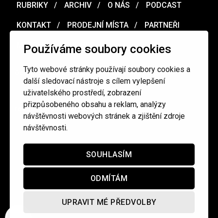
RUBRIKY
ARCHIV
O NÁS
PODCAST
KONTAKT
PRODEJNÍ MÍSTA
PARTNEŘI
MERCH
VOUCHER
Používáme soubory cookies
Tyto webové stránky používají soubory cookies a
Ochrana osobních údajů
/
Obchodní podmínky
další sledovací nástroje s cílem vylepšení
uživatelského prostředí, zobrazení
přizpůsobeného obsahu a reklam, analýzy
redakce@cinepur.cz
návštěvnosti webových stránek a zjištění zdroje
návštěvnosti.
SOUHLASÍM
ODMÍTÁM
UPRAVIT MÉ PŘEDVOLBY