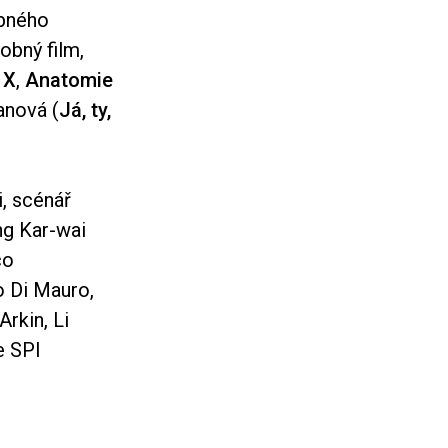
obného
obný film,
 X
,
Anatomie
anová (
Já, ty,
, scénář
ng Kar-wai
co
o Di Mauro,
rkin, Li
e SPI