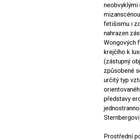
neobvyklými 
mizanscénou 
fetišismu i z
nahrazen zás
Wongových fi
krejčího k lu
(zástupný obj
způsobené soc
určitý typ v
orientovaného
představy er
jednostrannos
Sternbergovi
Prostřední p