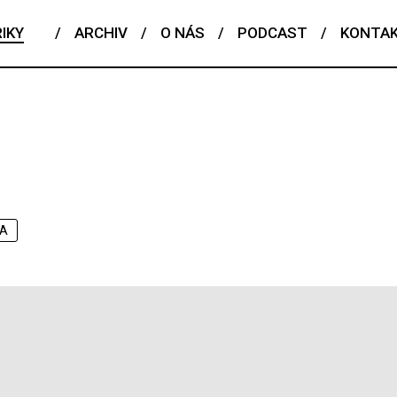
IKY
/
ARCHIV
/
O NÁS
/
PODCAST
/
KONTA
KA