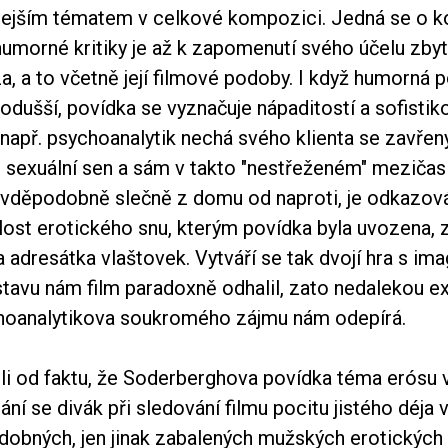
lejším tématem v celkové kompozici. Jedná se o k
morné kritiky je až k zapomenutí svého účelu zbyt
, a to včetně její filmové podoby. I když humorná p
dušší, povídka se vyznačuje nápaditostí a sofistik
 např. psychoanalytik nechá svého klienta se zavř
o sexuální sen a sám v takto "nestřeženém" mezičasí
avděpodobně slečně z domu od naproti, je odkazov
lost erotického snu, kterým povídka byla uvozena, 
 adresátka vlaštovek. Vytváří se tak dvojí hra s ima
tavu nám film paradoxně odhalil, zato nedalekou ex
hoanalytikova soukromého zájmu nám odepírá.
i od faktu, že Soderberghova povídka téma erósu 
ání se divák při sledování filmu pocitu jistého déja v
dobných, jen jinak zabalených mužských erotických f