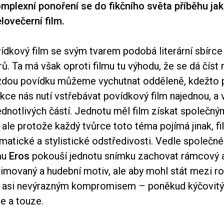
omplexní ponoření se do fikčního světa příběhu jak
lovečerní film.
ídkový film se svým tvarem podobá literární sbírce
ů. Ta má však oproti filmu tu výhodu, že se dá číst 
aždou povídku můžeme vychutnat odděleně, kdežto
kce nás nutí vstřebávat povídkový film najednou, a 
jednotlivých částí. Jednotu měl film získat společn
, ale protože každý tvůrce toto téma pojímá jinak, f
matické a stylistické odstředivosti. Vedle společn
lmu
Eros
pokouší jednotu snímku zachovat rámcový 
nimovaný a hudební motiv, ale aby mohl stát mezi r
je asi nevýrazným kompromisem – poněkud kýčovi
e a touze.