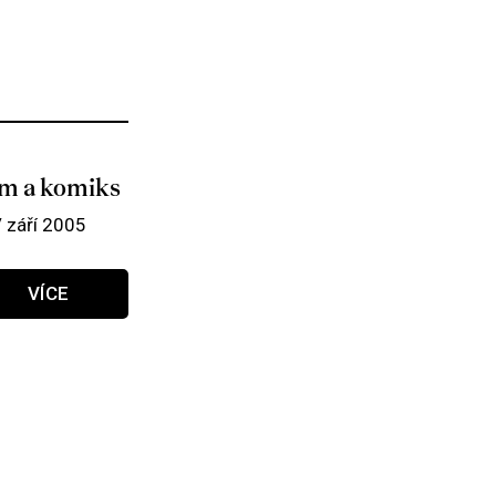
lm a komiks
/ září 2005
VÍCE