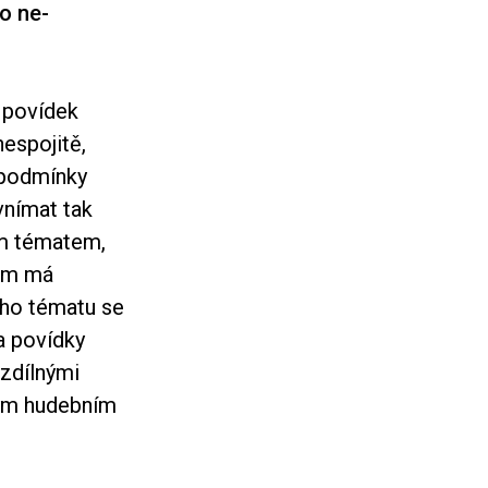
o ne-
 povídek
nespojitě,
 podmínky
vnímat tak
ým tématem,
ilm má
ého tématu se
a povídky
ozdílnými
tým hudebním