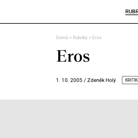
RUBR
Domů
>
Rubriky
>
Eros
Eros
1. 10. 2005 /
Zdeněk Holý
KRITI