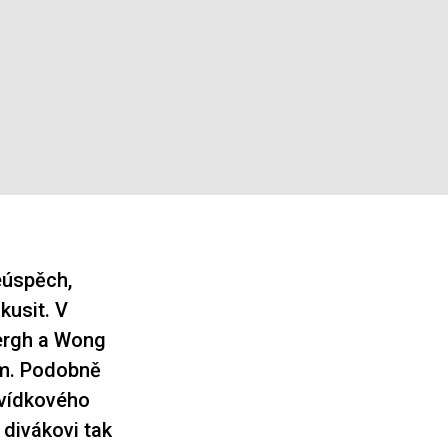
eúspěch,
okusit. V
bergh a Wong
im. Podobně
vídkového
 divákovi tak