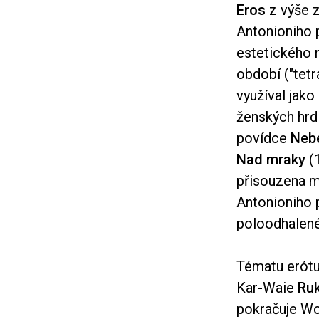
Eros
z výše z
Antonioniho p
estetického 
období ("tetr
využíval jako
ženských hrdi
povídce
Nebe
Nad mraky
(1
přisouzena m
Antonioniho p
poloodhalené
Tématu erótu 
Kar-Waie
Ru
pokračuje Wo