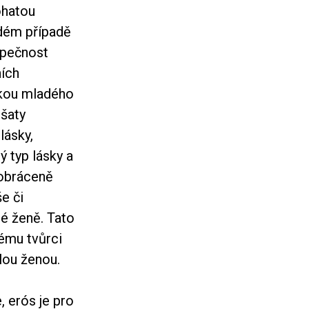
ohatou
ždém případě
zpečnost
ích
skou mladého
 šaty
lásky,
ý typ lásky a
 obráceně
e či
né ženě. Tato
kému tvůrci
lou ženou.
, erós je pro