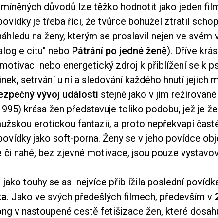
míněných důvodů lze těžko hodnotit jako jeden film
ovídky je třeba říci, že tvůrce bohužel ztratil sch
náhledu na ženy, kterým se proslavil nejen ve svém
alogie citu" nebo
Pátrání po jedné ženě
). Dříve krá
 motivaci nebo energetický zdroj k přiblížení se k p
nek, setrvání u ní a sledování každého hnutí jejich m
zpečný vývoj událostí
stejně jako v jím režírované 
995) krása žen představuje toliko podobu, jež je ž
užskou erotickou fantazií, a proto nepřekvapí čas
ovídky jako soft-porna. Ženy se v jeho povídce obj
 či nahé, bez zjevné motivace, jsou pouze vystavov
jako touhy se asi nejvíce přiblížila poslední poví
ka
. Jako ve svých předešlých filmech, především v
ng v nastoupené cestě fetišizace žen, které dosah