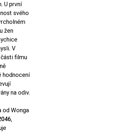
. U první
opnost svého
 vrcholném
su žen
sychice
ysli. V
části filmu
eně
té hodnocení
evují
ány na odiv.
dka od Wonga
2046
,
uje