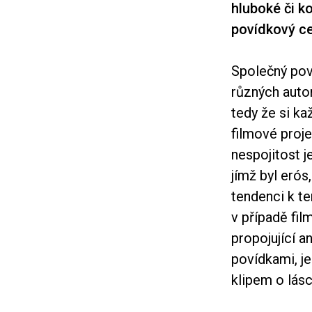
hluboké či k
povídkový ce
Společný pov
různých autor
tedy že si k
filmové proje
nespojitost 
jímž byl erós
tendenci k te
v případě fi
propojující a
povídkami, 
klipem o lásc