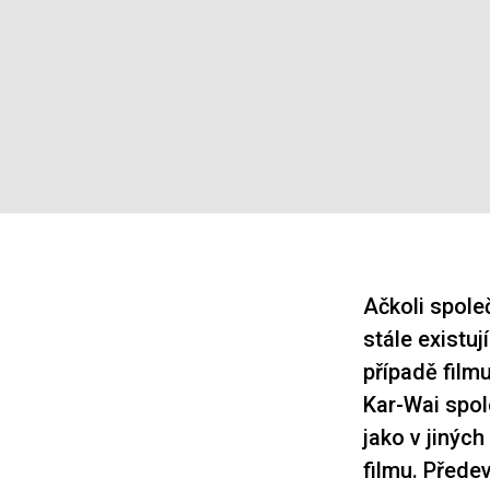
Ačkoli spole
stále existují
případě film
Kar-Wai spol
jako v jinýc
filmu. Přede