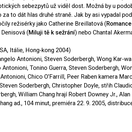
tických sebezpytů už viděl dost. Možná by u pod
o za to dát hlas druhé straně. Jak by asi vypadal pod
čily režisérky jako Catherine Breillatová (
Romance
e Denisová (
Miluji tě k sežrání
) nebo Chantal Akerm
SA, Itálie, Hong-kong 2004)
angelo Antonioni, Steven Soderbergh, Wong Kar-wai
 Antonioni, Tonino Guerra, Steven Soderbergh, Wo
 Antonioni, Chico O'Farrill, Peer Raben kamera Mar
Steven Soderbergh, Christopher Doyle, střih Claudi
ergh, William Chang hrají Robert Downey Jr., Alan A
ang ad., 104 minut, premiéra 22. 9. 2005, distribuc