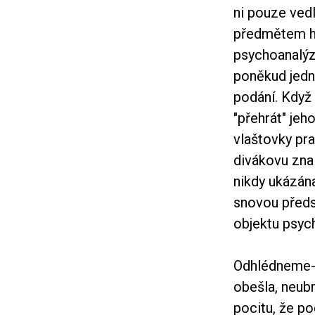
ni pouze ved
předmětem hu
psychoanalýza
poněkud jedno
podání. Když
"přehrát" jeh
vlaštovky pr
divákovu zna
nikdy ukázána
snovou předs
objektu psyc
Odhlédneme-l
obešla, neubr
pocitu, že po