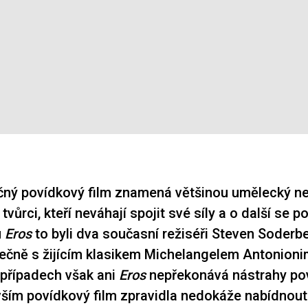
čný povídkový film znamená většinou umělecký n
 tvůrci, kteří neváhají spojit své síly a o další se p
u
Eros
to byli dva současní režiséři Steven Soder
ečně s žijícím klasikem Michelangelem Antonion
h případech však ani
Eros
nepřekonává nástrahy po
vším povídkový film zpravidla nedokáže nabídnout