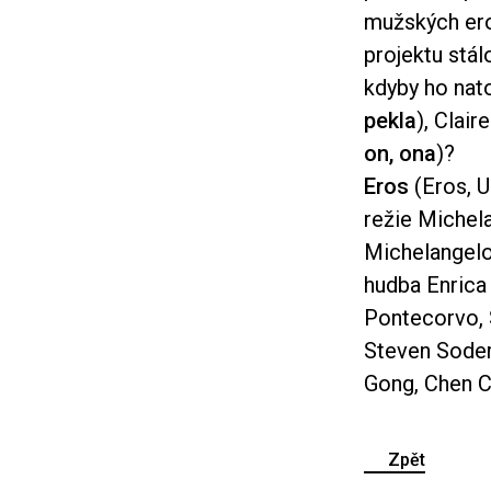
mužských ero
projektu stál
kdyby ho nato
pekla
), Clair
on, ona
)?
Eros
(Eros, U
režie Michel
Michelangelo
hudba Enrica
Pontecorvo, 
Steven Soderb
Gong, Chen Ch
Zpět