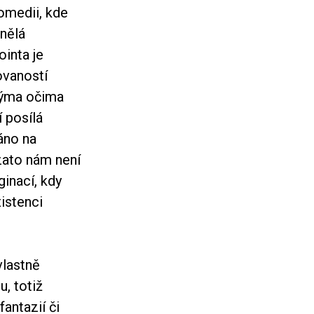
omedii, kde
nělá
ointa je
ovaností
enýma očima
 posílá
áno na
zato nám není
ginací, kdy
istenci
vlastně
u, totiž
antazií či