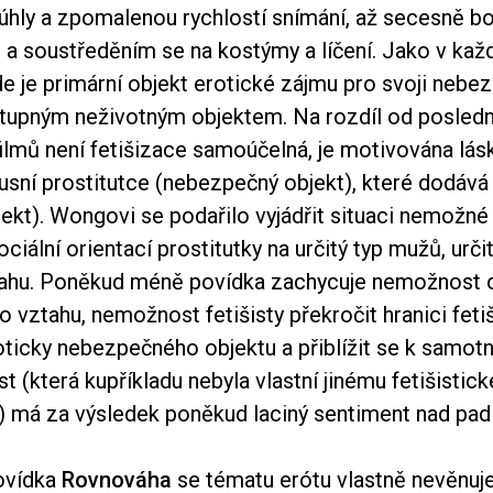
úhly a zpomalenou rychlostí snímání, až secesně b
a soustředěním se na kostýmy a líčení. Jako v ka
de je primární objekt erotické zájmu pro svoji nebe
tupným neživotným objektem. Na rozdíl od posledn
lmů není fetišizace samoúčelná, je motivována lá
xusní prostitutce (nebezpečný objekt), které dodává
ekt). Wongovi se podařilo vyjádřit situaci nemožné 
iální orientací prostitutky na určitý typ mužů, určit
ztahu. Poněkud méně povídka zachycuje nemožnost
 vztahu, nemožnost fetišisty překročit hranici fetiš
oticky nebezpečného objektu a přiblížit se k samot
t (která kupříkladu nebyla vlastní jinému fetišistic
) má za výsledek poněkud laciný sentiment nad pad
ovídka
Rovnováha
se tématu erótu vlastně nevěnuje